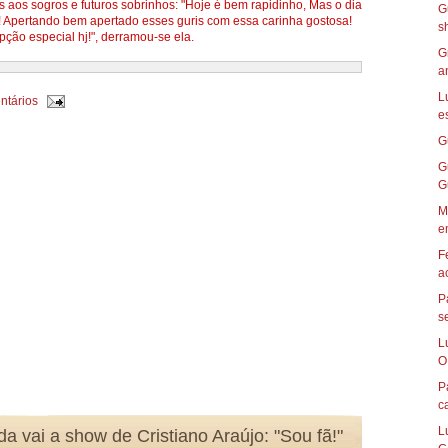
aos sogros e futuros sobrinhos: "Hoje é bem rapidinho, Mas o dia
G
Apertando bem apertado esses guris com essa carinha gostosa!
s
ção especial hj!", derramou-se ela.
G
an
L
ntários
es
G
G
G
M
em
F
a
P
s
L
O
P
c
L
da vai a show de Cristiano Araújo: "Sou fã!"