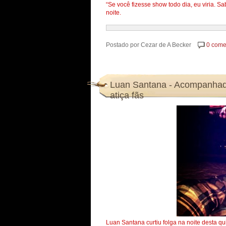
“Se você fizesse show todo dia, eu viria. S
noite.
Postado por
Cezar de A Becker
0 come
Luan Santana - Acompanhado
atiça fãs
Luan Santana curtiu folga na noite desta qu