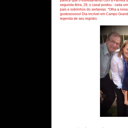
parece que o estreitamento com a Família d
segunda-feira, 28, o casal postou - cada u
pais e sobrinhos do sertanejo. "Olha a no
gostosooooo! Dia incrível em Campo Grande
legenda de seu registro.