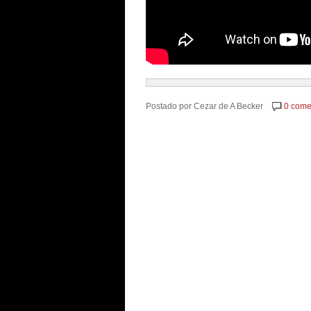
Postado por
Cezar de A Becker
0 come