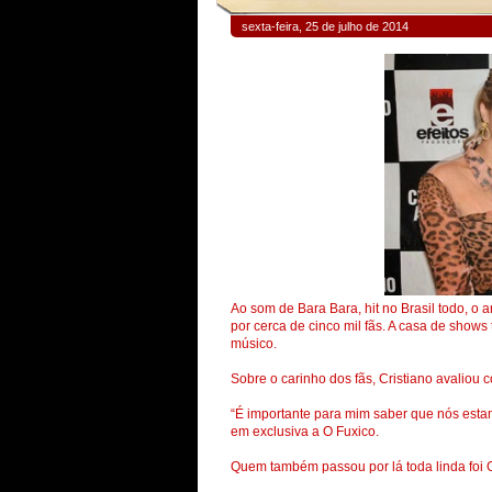
sexta-feira, 25 de julho de 2014
Ao som de Bara Bara, hit no Brasil todo, o 
por cerca de cinco mil fãs. A casa de show
músico.
Sobre o carinho dos fãs, Cristiano avaliou 
“É importante para mim saber que nós esta
em exclusiva a O Fuxico.
Quem também passou por lá toda linda foi 