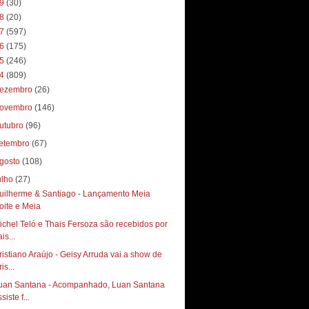
19
(30)
18
(20)
17
(597)
16
(175)
15
(246)
14
(809)
ezembro
(26)
ovembro
(146)
utubro
(96)
etembro
(67)
gosto
(108)
ulho
(27)
uilherme & Santiago - Lançamento Meia
oite e Meia
ichel Teló e Thais Fersoza são recebidos por
is...
ristiano Araújo - Geisy Arruda vai a show de
is...
uan Santana - Acompanhado, Luan Santana
siste f...