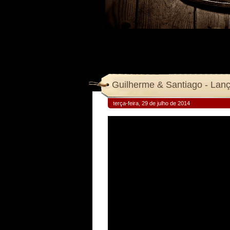
Guilherme & Santiago - Lan
terça-feira, 29 de julho de 2014