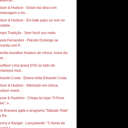
aldeirão ...
dson & Hudson - Edson faz disco em
omenagem a Hu...
dson & Hudson - Em bate papo ao vivo no
utube, ...
rupo Tradição - Sem Você sou nada
aula Fernandes - Plácido Domingo se
ncanta com P...
amília transfere Hudson de clínica; noiva diz
e...
usttavo Lima grava DVD ao lado de
ertanejos muit...
duardo Costa - Eliana visita Eduardo Costa
dson & Hudson - Internado em clínica,
udson mand...
ezar & Paulinho - Chega às lojas “O Povo
la”, n...
rio Bravana agita o programa "Sábado Total"
a Re...
onny e Rangel - Lançamento " 5 Horas da