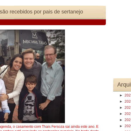
são recebidos por pais de sertanejo
Arqui
►
20
►
20
►
20
►
20
►
20
►
20
 agenda, o casamento com Thais Fersoza sai ainda este ano. E