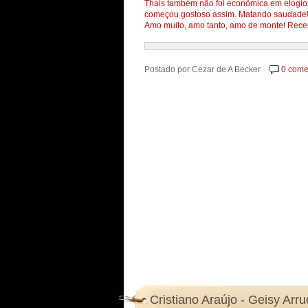
Thais também não foi econômica em elogios 
começou gostoso assim. Matando saudade! 
Amo muito, amo tanto, amo de monte! Recep
Postado por
Cezar de A Becker
0 come
Cristiano Araújo - Geisy Arru