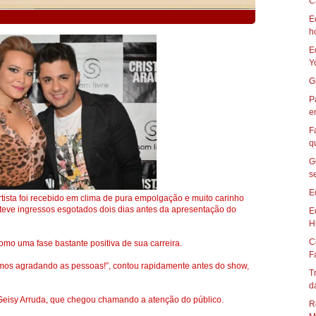
C
E
h
E
Yo
G
P
e
F
qu
G
s
E
artista foi recebido em clima de pura empolgação e muito carinho
s teve ingressos esgotados dois dias antes da apresentação do
E
H
C
como uma fase bastante positiva de sua carreira.
Fa
mos agradando as pessoas!”, contou rapidamente antes do show,
T
d
Geisy Arruda, que chegou chamando a atenção do público.
R