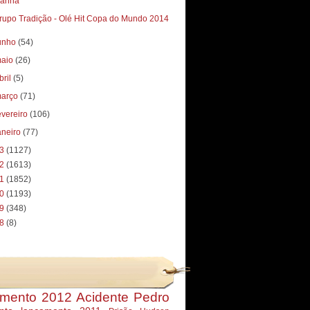
rupo Tradição - Olé Hit Copa do Mundo 2014
unho
(54)
aio
(26)
bril
(5)
arço
(71)
evereiro
(106)
aneiro
(77)
13
(1127)
12
(1613)
11
(1852)
10
(1193)
09
(348)
08
(8)
mento 2012
Acidente Pedro