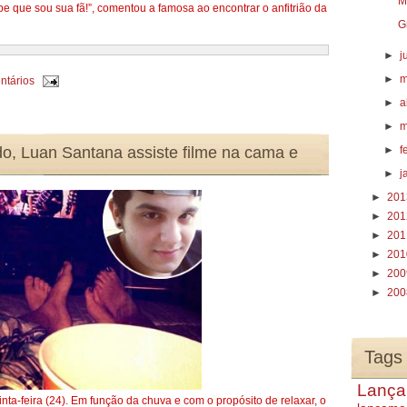
abe que sou sua fã!”, comentou a famosa ao encontrar o anfitrião da
G
►
j
►
m
ntários
►
a
►
m
, Luan Santana assiste filme na cama e
►
f
►
j
►
20
►
20
►
20
►
20
►
20
►
20
Tags
Lança
inta-feira (24). Em função da chuva e com o propósito de relaxar, o