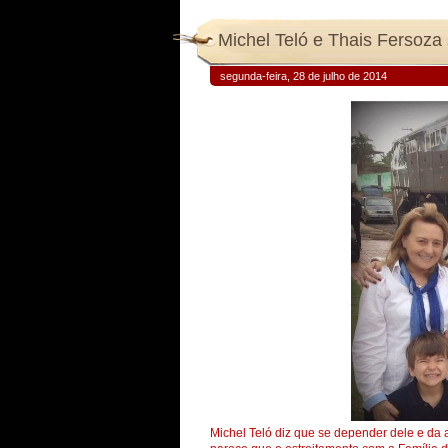
Michel Teló e Thais Fersoza 
segunda-feira, 28 de julho de 2014
Michel Teló diz que se depender dele e da