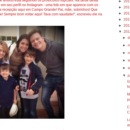
e ambos está seguindo os protocolos nupciais. Na tarde desta
►
20
m em seu perfil no Instagram - uma foto em que aparece com os
►
20
ssa recepção aqui em Campo Grande! Pai, mãe, sobrinhos! Que
►
20
! Sempre bom voltar aqui! Tava com saudade!", escreveu ele na
►
20
►
20
▼
20
►
d
►
n
►
o
►
s
►
a
▼
j
G
N
M
pa
C
Cr
L
as