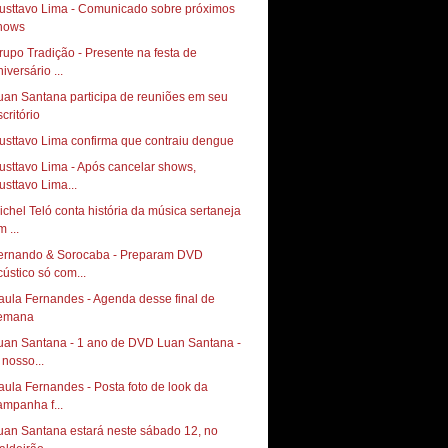
usttavo Lima - Comunicado sobre próximos
hows
rupo Tradição - Presente na festa de
iversário ...
uan Santana participa de reuniões em seu
critório
usttavo Lima confirma que contraiu dengue
usttavo Lima - Após cancelar shows,
usttavo Lima...
ichel Teló conta história da música sertaneja
 ...
ernando & Sorocaba - Preparam DVD
cústico só com...
aula Fernandes - Agenda desse final de
emana
uan Santana - 1 ano de DVD Luan Santana -
 nosso...
aula Fernandes - Posta foto de look da
ampanha f...
uan Santana estará neste sábado 12, no