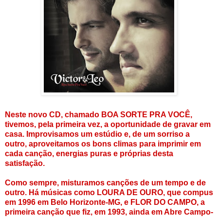
Neste novo CD, chamado BOA SORTE PRA VOCÊ,
tivemos, pela primeira vez, a oportunidade de gravar em
casa. Improvisamos um estúdio e, de um sorriso a
outro, aproveitamos os bons climas para imprimir em
cada canção, energias puras e próprias desta
satisfação.
Como sempre, misturamos canções de um tempo e de
outro. Há músicas como LOURA DE OURO, que compus
em 1996 em Belo Horizonte-MG, e FLOR DO CAMPO, a
primeira canção que fiz, em 1993, ainda em Abre Campo-