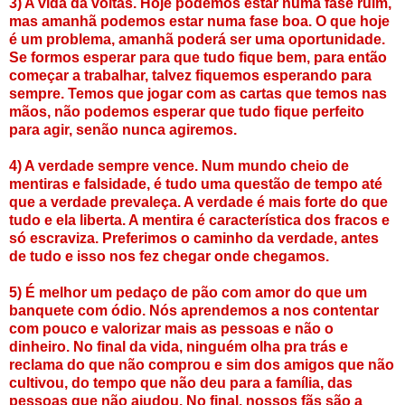
3) A vida dá voltas. Hoje podemos estar numa fase ruim,
mas amanhã podemos estar numa fase boa. O que hoje
é um problema, amanhã poderá ser uma oportunidade.
Se formos esperar para que tudo fique bem, para então
começar a trabalhar, talvez fiquemos esperando para
sempre. Temos que jogar com as cartas que temos nas
mãos, não podemos esperar que tudo fique perfeito
para agir, senão nunca agiremos.
4) A verdade sempre vence. Num mundo cheio de
mentiras e falsidade, é tudo uma questão de tempo até
que a verdade prevaleça. A verdade é mais forte do que
tudo e ela liberta. A mentira é característica dos fracos e
só escraviza. Preferimos o caminho da verdade, antes
de tudo e isso nos fez chegar onde chegamos.
5) É melhor um pedaço de pão com amor do que um
banquete com ódio. Nós aprendemos a nos contentar
com pouco e valorizar mais as pessoas e não o
dinheiro. No final da vida, ninguém olha pra trás e
reclama do que não comprou e sim dos amigos que não
cultivou, do tempo que não deu para a família, das
pessoas que não ajudou. No final, nossos fãs são a