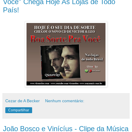
Você" Chega Hoje As Lojas de Todo
País!
Cezar de A Becker
Nenhum comentário:
Compartilhar
João Bosco e Vinícíus - Clipe da Música