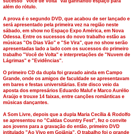
sucesso "Você de Volta" vai ganhando espaço para
além do rótulo.
A prova é o segundo DVD, que acabou de ser lançado e
será apresentado pela primeira vez na região neste
sábado, em show no Espaço Expo América, em Nova
Odessa. Entre os sucessos do novo trabalho estão as
músicas "Os Dias Vão" e "Se Vira", que no show serão
apresentadas lado a lado com os sucessos do primeiro
trabalho "Você de Volta" e interpretações de "Nuvem de
Lágrimas" e "Evidências".
O primeiro CD da dupla foi gravado ainda em Campo
Grande, onde os amigos de faculdade se apresentavam
em bares e festas universitárias. Este disco veio da
aposta dos empresários Eduardo Maluf e Marco Aurélio
Araújo e trouxe 14 faixas, entre canções românticas e
músicas dançantes.
A Som Livre, depois que a dupla Maria Cecília & Rodolfo
se apresentou no "Caldas Country Fest", fez o convite
aos jovens para a gravação do então, primeiro DVD
intitulado "Ao Vivo em Goiânia". O trabalho foi o grande