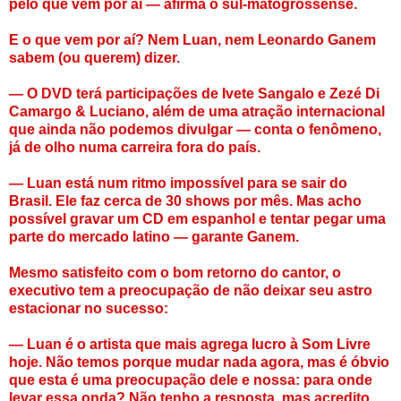
pelo que vem por aí — afirma o sul-matogrossense.
E o que vem por aí? Nem Luan, nem Leonardo Ganem
sabem (ou querem) dizer.
— O DVD terá participações de Ivete Sangalo e Zezé Di
Camargo & Luciano, além de uma atração internacional
que ainda não podemos divulgar — conta o fenômeno,
já de olho numa carreira fora do país.
— Luan está num ritmo impossível para se sair do
Brasil. Ele faz cerca de 30 shows por mês. Mas acho
possível gravar um CD em espanhol e tentar pegar uma
parte do mercado latino — garante Ganem.
Mesmo satisfeito com o bom retorno do cantor, o
executivo tem a preocupação de não deixar seu astro
estacionar no sucesso:
— Luan é o artista que mais agrega lucro à Som Livre
hoje. Não temos porque mudar nada agora, mas é óbvio
que esta é uma preocupação dele e nossa: para onde
levar essa onda? Não tenho a resposta, mas acredito