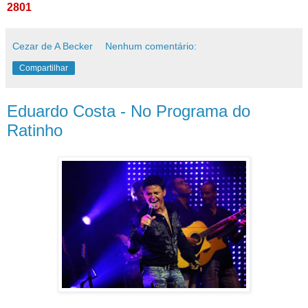
2801
Cezar de A Becker
Nenhum comentário:
Compartilhar
Eduardo Costa - No Programa do
Ratinho