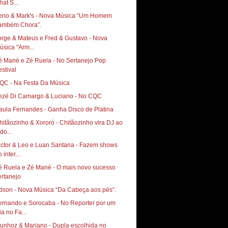
hat S...
 & Mark's‏ - Nova Música “Um Homem
ambém Chora”.
orge & Mateus e Fred & Gustavo - Nova
úsica "Arm...
é Mané e Zé Ruela - No Sertanejo Pop
estival
QC - Na Festa Da Música
ezé Di Camargo & Luciano - No CQC
aula Fernandes - Ganha Disco de Platina
hitãozinho & Xororó - Chitãozinho vira DJ ao
do...
ictor & Leo e Luan Santana - Fazem shows
 inter...
é Ruela e Zé Mané - O mais novo sucesso
ertanejo
dson - Nova Música “Da Cabeça aos pés”.
ernando e Sorocaba - No Reporter por um
ia no Fa...
unhoz & Mariano - Dupla escolhida no