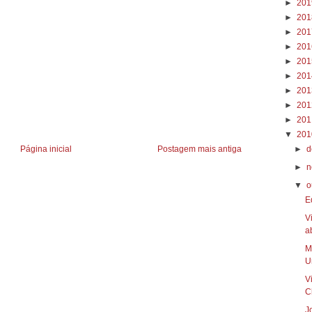
►
20
►
20
►
20
►
20
►
20
►
20
►
20
►
20
►
20
▼
20
Página inicial
Postagem mais antiga
►
d
►
n
▼
o
E
V
a
M
Un
V
C
J