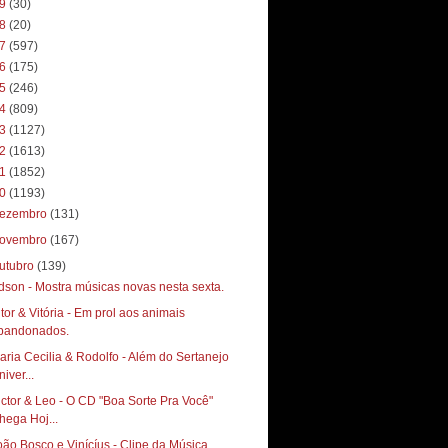
19
(30)
18
(20)
17
(597)
16
(175)
15
(246)
14
(809)
13
(1127)
12
(1613)
11
(1852)
10
(1193)
ezembro
(131)
ovembro
(167)
utubro
(139)
dson - Mostra músicas novas nesta sexta.
itor & Vitória - Em prol aos animais
bandonados.
aria Cecilia & Rodolfo - Além do Sertanejo
iver...
ictor & Leo - O CD "Boa Sorte Pra Você"
hega Hoj...
oão Bosco e Vinícíus - Clipe da Música