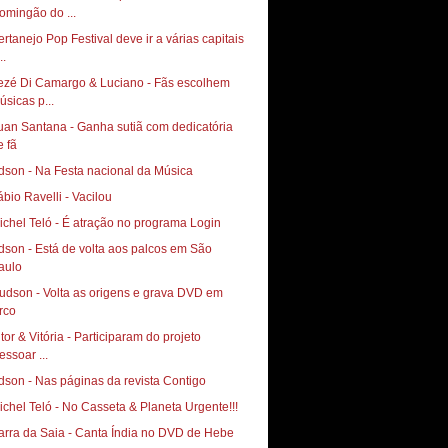
omingão do ...
ertanejo Pop Festival deve ir a várias capitais
..
ezé Di Camargo & Luciano - Fãs escolhem
úsicas p...
uan Santana - Ganha sutiã com dedicatória
e fã
ábio Ravelli - Vacilou
ichel Teló - É atração no programa Login
dson - Está de volta aos palcos em São
aulo
udson - Volta as origens e grava DVD em
itor & Vitória - Participaram do projeto
essoar ...
dson - Nas páginas da revista Contigo
ichel Teló - No Casseta & Planeta Urgente!!!
arra da Saia - Canta Índia no DVD de Hebe