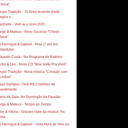
Chuva"
rupo Tradição - 15 Anos levando muita
egria a ...
ashville - Vem ai o novo DVD
orge & Mateus - Novo Sucesso "Chove,
hove"
é Henrique & Gabriel - Pela 1º vez em
ndaiatuba
duardo Costa - No Programa do Ratinho
ictor & Leo - Novo CD "Boa Sorte Pra Você"
rupo Tradição - Nova música "Coração com
s mãos"
uan Santana - Terá R$ 2 milhões de
nvestimento ...
arra da Saia- No Domingão do Faustão
orge & Mateus - Tempo ao Tempo
itor & Vitória - Gravam clipe da música "As
isa...
é Henrique & Gabriel – Uma Hora ao Vivo no