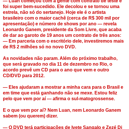
— Luan começou com a gente com contrato de teste e
foi super bem-sucedido. Ele decolou e se tornou uma
estrela, não só do sertanejo. Hoje ele é o artista
brasileiro com o maior cachê (cerca de R$ 300 mil por
apresentação) e número de shows por ano — revela
Leonardo Ganem, presidente da Som Livre, que acaba
de dar ao garoto de 19 anos um contrato de três anos:
— Em parceria com o escritório dele, investiremos mais
de R$ 2 milhões só no novo DVD.
As novidades não param. Além do próximo trabalho,
que será gravado no dia 11 de dezembro no Rio, o
acordo prevê um CD para o ano que vem e outro
CD/DVD para 2012.
— Eles ajudaram a mostrar a minha cara para o Brasil e
em time que está ganhando não se mexe. Estou feliz
pelo que vem por aí — afirma o sul-matogrossense.
E o que vem por aí? Nem Luan, nem Leonardo Ganem
sabem (ou querem) dizer.
— O DVD terá participações de Ivete Sangalo e Zezé Di