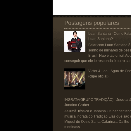
Postagens populares
Luan Santana - Como Fal
Luan Santana?
Falar com Luan Santana é
sonho de milhares de pes
Brasil. Não é tão difícil. Ag
conseguir que ele te responda é outro caso
Victor & Leo - Água de Oc
(clipe oficial)
INGRATA(GRUPO TRADIÇÃO) - Jéssica 
Janaina Gruber
As irmã Jéssica e Janaina Gruber cantan
música Ingrata do Tradição Elas que são
Miguel do Oeste Santa Catarina... Da lhe
meninass...