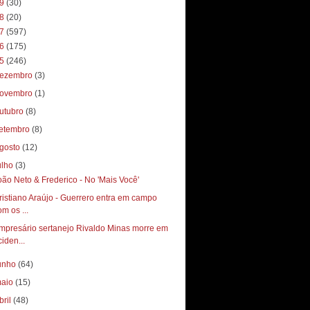
19
(30)
18
(20)
17
(597)
16
(175)
15
(246)
ezembro
(3)
ovembro
(1)
utubro
(8)
etembro
(8)
gosto
(12)
ulho
(3)
oão Neto & Frederico - No 'Mais Você'
ristiano Araújo - Guerrero entra em campo
om os ...
mpresário sertanejo Rivaldo Minas morre em
ciden...
unho
(64)
aio
(15)
bril
(48)