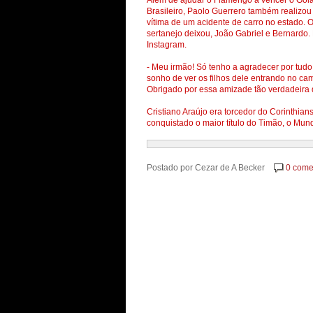
Além de ajudar o Flamengo a vencer o Goi
Brasileiro, Paolo Guerrero também realizou
vítima de um acidente de carro no estado. 
sertanejo deixou, João Gabriel e Bernardo
Instagram.
- Meu irmão! Só tenho a agradecer por tudo
sonho de ver os filhos dele entrando no c
Obrigado por essa amizade tão verdadeira 
Cristiano Araújo era torcedor do Corinthian
conquistado o maior título do Timão, o Mun
Postado por
Cezar de A Becker
0 come