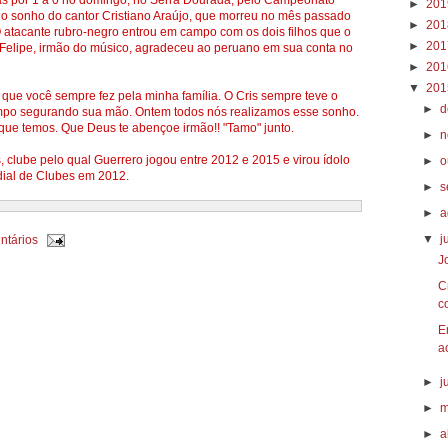
ás por 1 a 0 no domingo, no Serra Dourada, pelo Campeonato
►
20
 o sonho do cantor Cristiano Araújo, que morreu no mês passado
►
20
O atacante rubro-negro entrou em campo com os dois filhos que o
►
20
. Felipe, irmão do músico, agradeceu ao peruano em sua conta no
►
20
▼
20
 que você sempre fez pela minha família. O Cris sempre teve o
►
d
ampo segurando sua mão. Ontem todos nós realizamos esse sonho.
que temos. Que Deus te abençoe irmão!! "Tamo" junto.
►
n
s, clube pelo qual Guerrero jogou entre 2012 e 2015 e virou ídolo
►
o
dial de Clubes em 2012.
►
s
►
a
▼
j
ntários
J
C
c
E
a
►
j
►
m
►
a