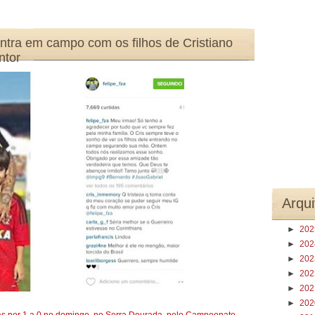
entra em campo com os filhos de Cristiano
ntor
Arqui
►
20
►
20
►
20
►
20
►
20
►
20