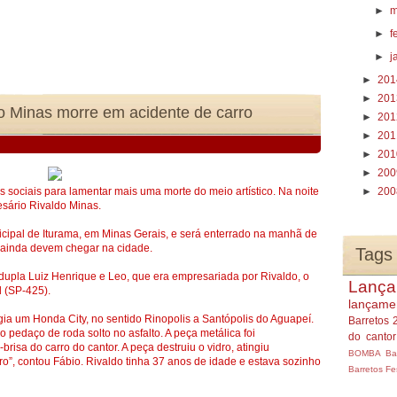
►
m
►
f
►
j
►
20
►
20
o Minas morre em acidente de carro
►
20
►
20
►
20
►
20
s sociais para lamentar mais uma morte do meio artístico. Na noite
►
20
esário Rivaldo Minas.
ipal de Iturama, em Minas Gerais, e será enterrado na manhã de
ue ainda devem chegar na cidade.
Tags
upla Luiz Henrique e Leo, que era empresariada por Rivaldo, o
Lança
d (SP-425).
lançame
igia um Honda City, no sentido Rinopolis a Santópolis do Aguapeí.
Barretos 
 pedaço de roda solto no asfalto. A peça metálica foi
do canto
risa do carro do cantor. A peça destruiu o vidro, atingiu
BOMBA
Ba
rro”, contou Fábio. Rivaldo tinha 37 anos de idade e estava sozinho
Barretos
Fe