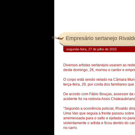
Empresário sertanejo Rivald
segunda-feira, 27 de julho de 2015
Diversos artistas sertanejos usaram as rede
deste domingo, 26, morreu o cantor e empr
O corpo está sendo velado na Câmara Munic
terça-feira, 28, por conta dos familiares q
De acordo com Fábio Bouças, assessor da d
acidente foi na rodovia Assis Chateaubrian
“Segundo a ocorrência policial, Rivaldo dir
Uma Van que seguia a frente passou sobre o
arremessada para o salto e ejetada no para-b
violentamente o artista e ficou dentro do ca
no carro.