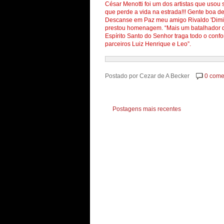
César Menotti foi um dos artistas que uso
que perde a vida na estrada!!! Gente boa dem
Descanse em Paz meu amigo Rivaldo 'Dimina
prestou homenagem. “Mais um batalhador da
Espírito Santo do Senhor traga todo o conf
parceiros Luiz Henrique e Leo”.
Postado por
Cezar de A Becker
0 come
Postagens mais recentes