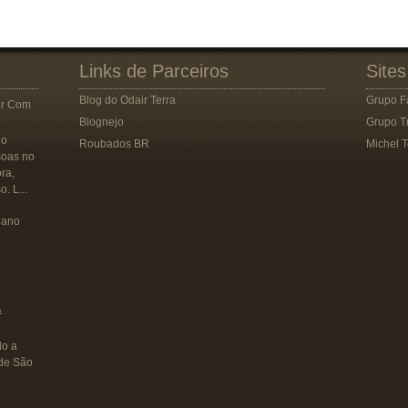
Links de Parceiros
Sites
Blog do Odair Terra
Grupo F
ar Com
Blognejo
Grupo T
 o
Roubados BR
Michel T
soas no
ora,
. L...
eano
&
do a
 de São