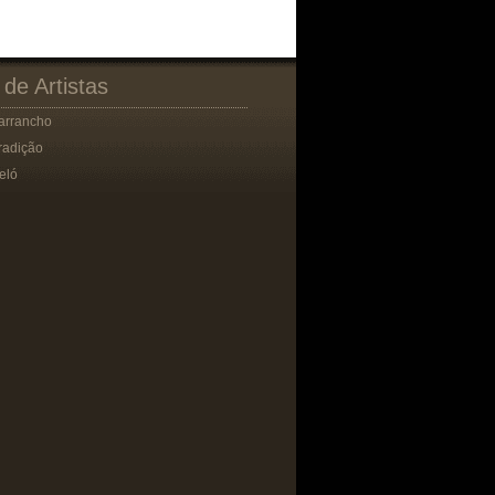
 de Artistas
arrancho
radição
eló