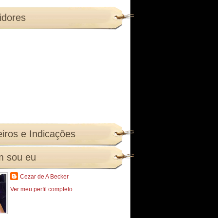
idores
iros e Indicações
 sou eu
Cezar de A Becker
Ver meu perfil completo