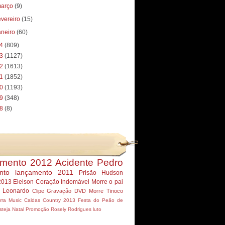
arço
(9)
evereiro
(15)
aneiro
(60)
14
(809)
13
(1127)
12
(1613)
11
(1852)
10
(1193)
09
(348)
08
(8)
mento 2012
Acidente Pedro
nto
lançamento 2011
Prisão Hudson
2013
Eleison
Coração Indomável
Morre
o pai
r Leonardo
Clipe
Gravação DVD
Morre Tinoco
rra Music
Caldas Country 2013
Festa do Peão de
steja
Natal
Promoção
Rosely Rodrigues
luto