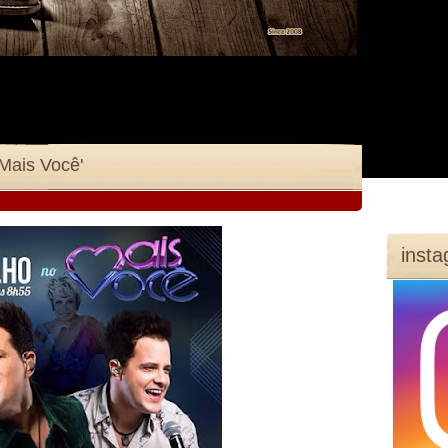
'Mais Você'
inst