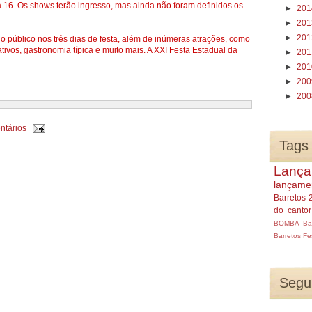
 16. Os shows terão ingresso, mas ainda não foram definidos os
►
20
►
20
►
20
o público nos três dias de festa, além de inúmeras atrações, como
ivos, gastronomia típica e muito mais. A XXI Festa Estadual da
►
20
►
20
►
20
►
20
ntários
Tags
Lança
lançame
Barretos 
do canto
BOMBA
Ba
Barretos
Fe
Segu