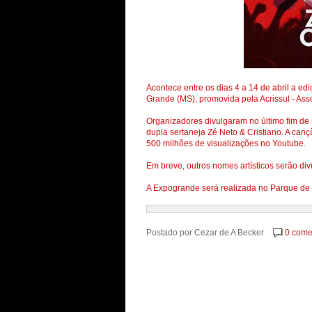
Acontece entre os dias 4 a 14 de abril a e
Grande (MS), promovida pela Acrissul - As
Organizadores divulgaram no último fim de 
dupla sertaneja Zé Neto & Cristiano. A canç
500 milhões de visualizações no Youtube.
Em breve, outros nomes artísticos serão di
A Expogrande será realizada no Parque de
Postado por
Cezar de A Becker
0 come