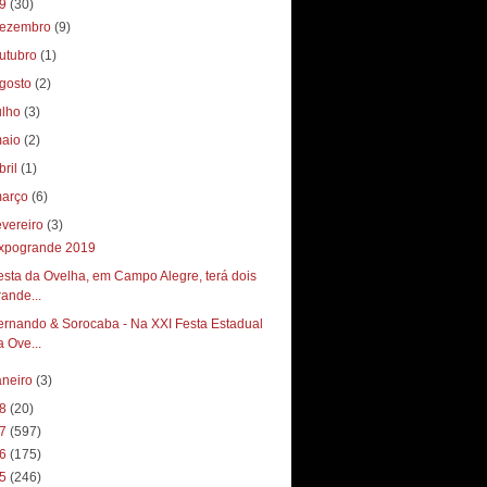
19
(30)
ezembro
(9)
utubro
(1)
gosto
(2)
ulho
(3)
aio
(2)
bril
(1)
arço
(6)
evereiro
(3)
xpogrande 2019
esta da Ovelha, em Campo Alegre, terá dois
rande...
ernando & Sorocaba - Na XXI Festa Estadual
a Ove...
aneiro
(3)
18
(20)
17
(597)
16
(175)
15
(246)