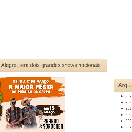
Alegre, terá dois grandes shows nacionais
Arqui
►
20
►
20
►
20
►
20
►
20
►
20