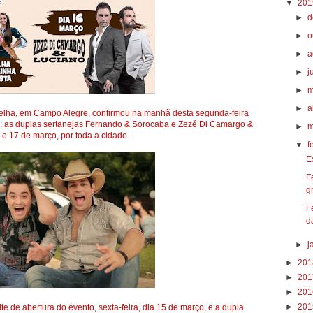
▼
20
►
d
►
o
►
a
►
j
►
m
►
a
velha, em Campo Alegre, confirmou na manhã desta segunda-feira
is: as duplas sertanejas Fernando & Sorocaba e Zezé Di Camargo &
►
m
 e 17 de março, por toda a cidade.
▼
f
E
F
g
F
d
►
j
►
20
►
20
►
20
►
20
 de abertura do evento, sexta-feira, dia 15 de março, e a dupla