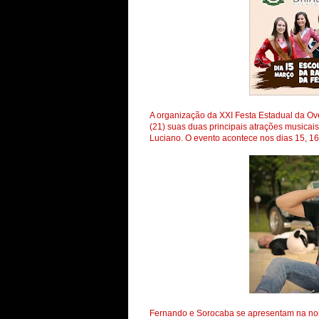
A organização da XXI Festa Estadual da O
(21) suas duas principais atrações musica
Luciano. O evento acontece nos dias 15, 16
Fernando e Sorocaba se apresentam na noite