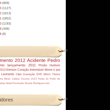
14
(809)
13
(1127)
12
(1613)
11
(1852)
10
(1193)
09
(348)
08
(8)
mento 2012
Acidente Pedro
nto
lançamento 2011
Prisão Hudson
2013
Eleison
Coração Indomável
Morre
o pai
r Leonardo
Clipe
Gravação DVD
Morre Tinoco
rra Music
Caldas Country 2013
Festa do Peão de
steja
Natal
Promoção
Rosely Rodrigues
luto
idores