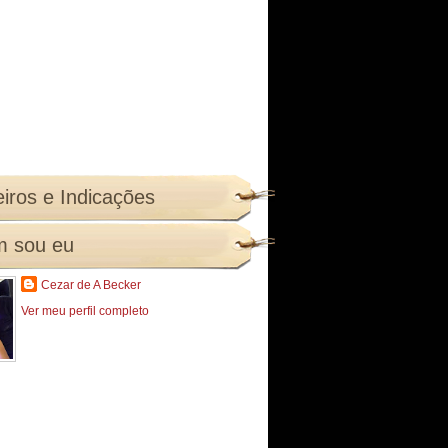
iros e Indicações
 sou eu
Cezar de A Becker
Ver meu perfil completo