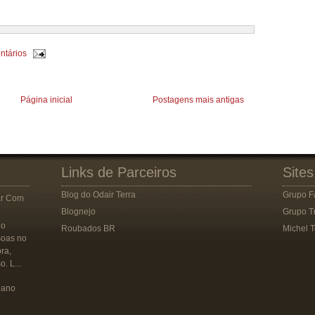
ntários
Página inicial
Postagens mais antigas
Links de Parceiros
Sites
Blog do Odair Terra
Grupo F
ar Com
Blognejo
Grupo T
 o
Roubados BR
Michel T
soas no
ora,
. L...
eano