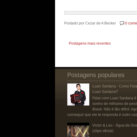
Postado por
Cezar de A Becker
0 come
Postagens mais recentes
Postagens populares
Luan Santana - Como Fal
Luan Santana?
Falar com Luan Santana é
sonho de milhares de pes
Brasil. Não é tão difícil. Ag
conseguir que ele te responda é outro caso
Victor & Leo - Água de Oc
(clipe oficial)