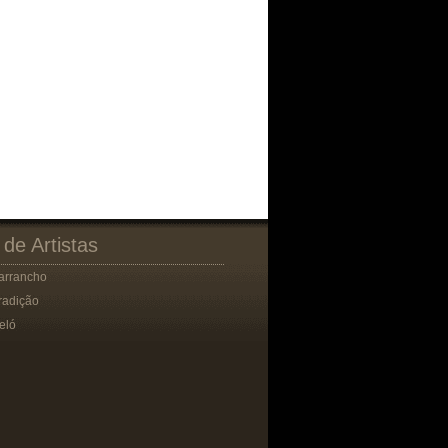
 de Artistas
arrancho
radição
eló