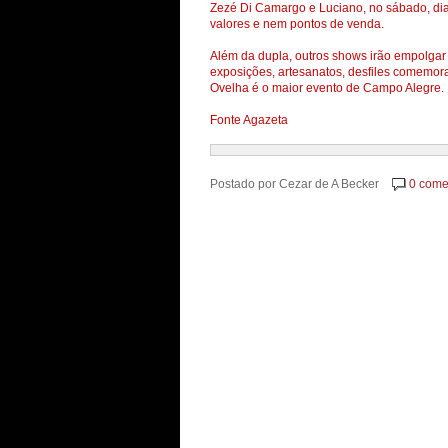
Zezé Di Camargo e Luciano, no sábado, dia
valores e nem pontos de venda.
Além da dupla, outros shows irão empolgar 
exposições, artesanatos, desfiles comemorat
Ovelha é o maior evento de Campo Alegre.
Fonte Agazeta
Postado por
Cezar de A Becker
0 come