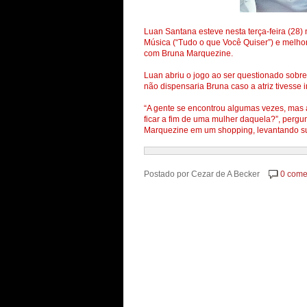
Luan Santana esteve nesta terça-feira (28)
Música (“Tudo o que Você Quiser”) e melhor
com Bruna Marquezine.
Luan abriu o jogo ao ser questionado sobre
não dispensaria Bruna caso a atriz tivesse i
“A gente se encontrou algumas vezes, mas 
ficar a fim de uma mulher daquela?”, perg
Marquezine em um shopping, levantando su
Postado por
Cezar de A Becker
0 come