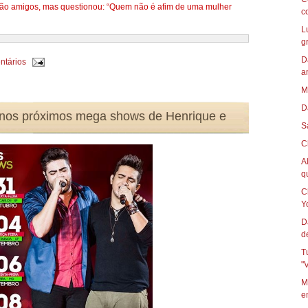
são amigos, mas questionou: “Quem não é afim de uma mulher
c
L
g
D
ntários
a
M
D
a nos próximos mega shows de Henrique e
S
C
A
qu
C
Yo
D
d
T
"
M
e