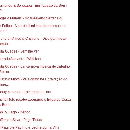
ernando & Sorocaba - Em Taboão da Serra
P
orge & Mateus - No Weekend Sertanejo
é Felipe - Mais de 1 milhão de acessos no
ipe "...
runo di Marco & Cristiano - Divulgam nova
rsão ...
uta Guedes - Vem me ver
anndo Azevedo - Whiskeci
uta Guedes - Lança nova música de trabalho
Vem m...
vo Mioto‏ - Veja como foi a gravação do
ime...
ohny & Junior - Enchendo a Cara
ichel Teló recebe Leonardo e Eduardo Costa
o Bem...
oni & Tiago - Dengo
efferson Silva - Pego Todas
i Paullo e Paulino e Leonardo na Villa