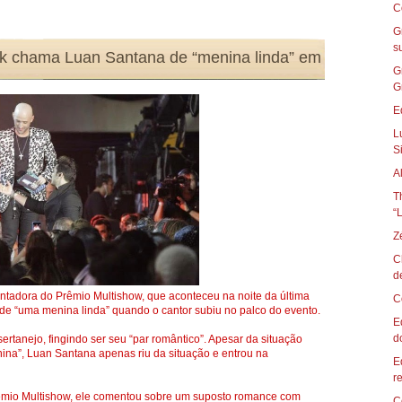
C
G
s
k chama Luan Santana de “menina linda” em
G
G
E
L
S
A
T
“
Z
C
d
ntadora do Prêmio Multishow, que aconteceu na noite da última
C
 de “uma menina linda” quando o cantor subiu no palco do evento.
E
d
rtanejo, fingindo ser seu “par romântico”. Apesar da situação
na”, Luan Santana apenas riu da situação e entrou na
E
re
rêmio Multishow, ele comentou sobre um suposto romance com
C