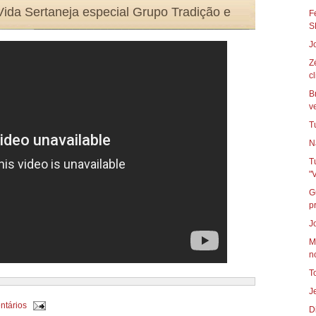
ida Sertaneja especial Grupo Tradição e
F
S
J
Z
cl
B
ve
T
N
T
"
Gusta
pr
J
M
n
T
J
ntários
D