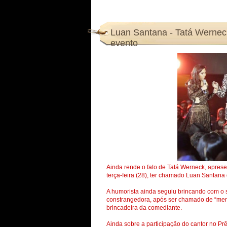
Luan Santana - Tatá Wernec
evento
Ainda rende o fato de Tatá Werneck, aprese
terça-feira (28), ter chamado Luan Santana
A humorista ainda seguiu brincando com o se
constrangedora, após ser chamado de “meni
brincadeira da comediante.
Ainda sobre a participação do cantor no P