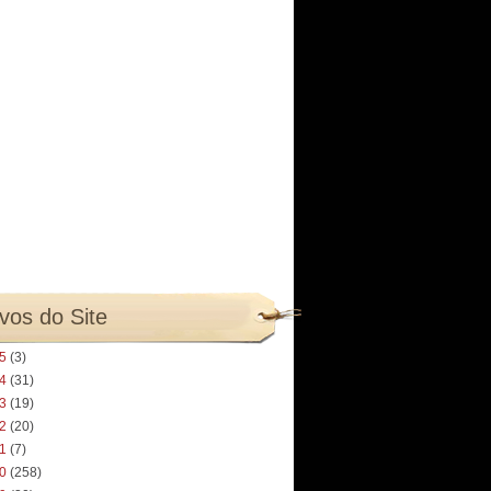
vos do Site
25
(3)
24
(31)
23
(19)
22
(20)
21
(7)
20
(258)