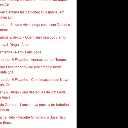
om Cé...
uan Santana faz participação especial em
ravação...
aniel - Suzana Alves nega caso com Daniel e
meaç...
arcos & Belutti - Quem será seu outro amor
any & Diego - Asas
antanna - Partiu Felicidade
hander & Flavinho - Apenas por um Tempo
line Lima faz show de lançamento nesta
inta (23...
hander & Flavinho - Com locações em Nova
rk, Ch...
any & Diego - São destaques da 23° Festa
e Anive...
uta Guedes - Lança nova música de trabalho
Vem m...
ichel Teló - Recebe Milionário & José Rico
m Bem...