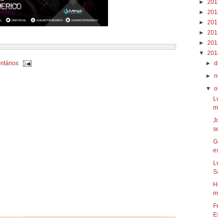
►
20
►
20
►
20
►
20
►
20
▼
20
ntários
►
d
►
n
▼
o
L
m
J
s
G
es
L
S
H
m
F
Es