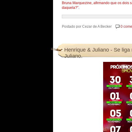
Bruna Marquezine, afirmando que os dois 
daquela?”.
Postado por
Cezar de A Becker
0 come
Henrique & Juliano - Se lig
Juliano.