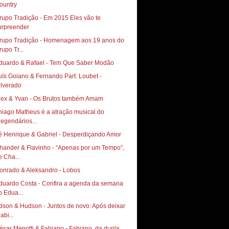
ountry
rupo Tradição - Em 2015 Eles vão te
urpreender
rupo Tradição - Homenagem aos 19 anos do
rupo Tr...
duardo & Rafael - Tem Que Saber Modão
uís Goiano & Fernando Part: Loubet -
ilverado
lex & Yvan - Os Brutos também Amam
hiago Matheus é a atração musical do
Legendários...
é Henrique & Gabriel - Desperdiçando Amor
hander & Flavinho - “Apenas por um Tempo”,
e Cha...
onrado & Aleksandro - Lobos
duardo Costa - Confira a agenda da semana
o Edua...
dson & Hudson - Juntos de novo: Após deixar
abi...
ésar Menotti & Fabiano - Fabiano, da dupla