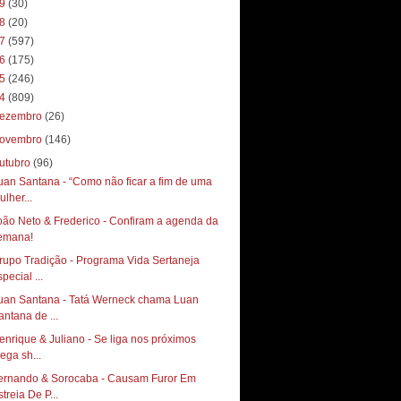
19
(30)
18
(20)
17
(597)
16
(175)
15
(246)
14
(809)
ezembro
(26)
ovembro
(146)
utubro
(96)
uan Santana - “Como não ficar a fim de uma
ulher...
oão Neto & Frederico - Confiram a agenda da
emana!
rupo Tradição - Programa Vida Sertaneja
pecial ...
uan Santana - Tatá Werneck chama Luan
antana de ...
enrique & Juliano - Se liga nos próximos
ega sh...
ernando & Sorocaba - Causam Furor Em
treia De P...