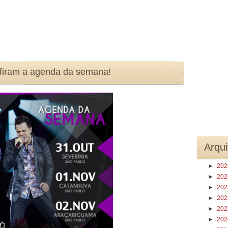
nfiram a agenda da semana!
Arqui
►
20
►
20
►
20
►
20
►
20
►
20