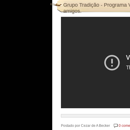
Grupo Tradição - Programa V
amigos.
Postado por
Cezar de A Becker
0 come