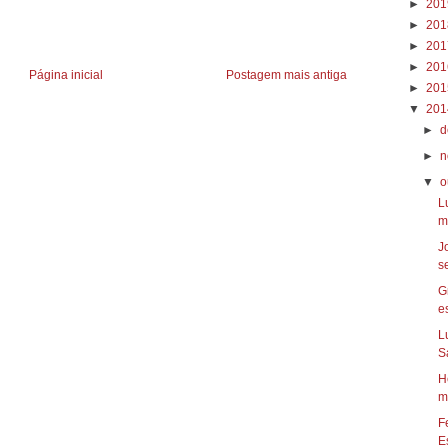
►
20
►
20
►
20
►
20
Página inicial
Postagem mais antiga
►
20
▼
20
►
d
►
n
▼
o
L
m
J
s
G
es
L
S
H
m
F
Es