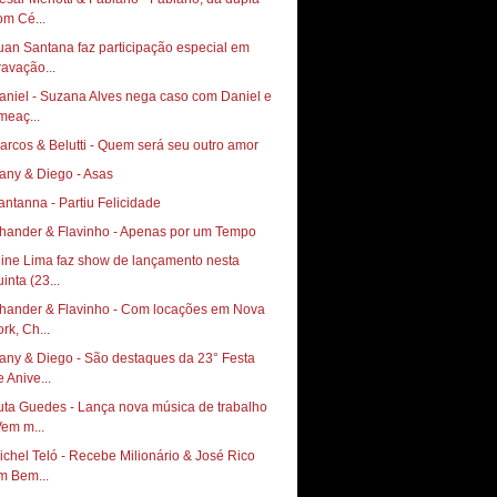
om Cé...
uan Santana faz participação especial em
ravação...
aniel - Suzana Alves nega caso com Daniel e
meaç...
arcos & Belutti - Quem será seu outro amor
any & Diego - Asas
antanna - Partiu Felicidade
hander & Flavinho - Apenas por um Tempo
line Lima faz show de lançamento nesta
inta (23...
hander & Flavinho - Com locações em Nova
rk, Ch...
any & Diego - São destaques da 23° Festa
e Anive...
uta Guedes - Lança nova música de trabalho
Vem m...
ichel Teló - Recebe Milionário & José Rico
m Bem...