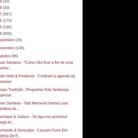
19
(30)
18
(20)
17
(597)
16
(175)
15
(246)
14
(809)
ezembro
(26)
ovembro
(146)
utubro
(96)
uan Santana - “Como não ficar a fim de uma
ulher...
oão Neto & Frederico - Confiram a agenda da
emana!
rupo Tradição - Programa Vida Sertaneja
pecial ...
uan Santana - Tatá Werneck chama Luan
antana de ...
enrique & Juliano - Se liga nos próximos
ega sh...
ernando & Sorocaba - Causam Furor Em
treia De P...