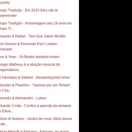
ountry
rupo Tradição - Em 2015 Eles vão te
urpreender
rupo Tradição - Homenagem aos 19 anos do
rupo Tr...
duardo & Rafael - Tem Que Saber Modão
uís Goiano & Fernando Part: Loubet -
ilverado
lex & Yvan - Os Brutos também Amam
hiago Matheus é a atração musical do
Legendários...
é Henrique & Gabriel - Desperdiçando Amor
hander & Flavinho - “Apenas por um Tempo”,
e Cha...
onrado & Aleksandro - Lobos
duardo Costa - Confira a agenda da semana
o Edua...
dson & Hudson - Juntos de novo: Após deixar
abi...
ésar Menotti & Fabiano - Fabiano, da dupla