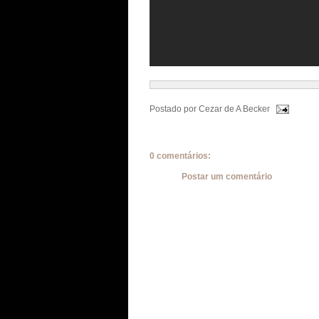
Postado por
Cezar de A Becker
0 comentários:
Postar um comentário