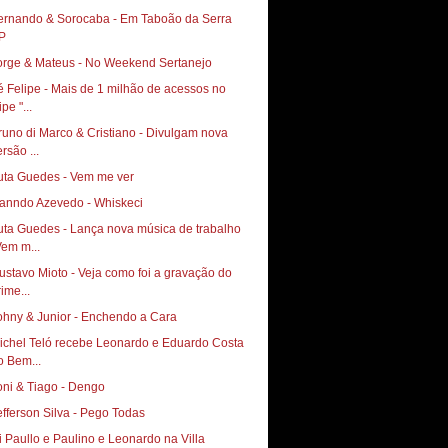
ernando & Sorocaba - Em Taboão da Serra
P
orge & Mateus - No Weekend Sertanejo
é Felipe - Mais de 1 milhão de acessos no
ipe "...
runo di Marco & Cristiano - Divulgam nova
rsão ...
uta Guedes - Vem me ver
anndo Azevedo - Whiskeci
uta Guedes - Lança nova música de trabalho
Vem m...
vo Mioto‏ - Veja como foi a gravação do
ime...
ohny & Junior - Enchendo a Cara
ichel Teló recebe Leonardo e Eduardo Costa
o Bem...
oni & Tiago - Dengo
efferson Silva - Pego Todas
i Paullo e Paulino e Leonardo na Villa