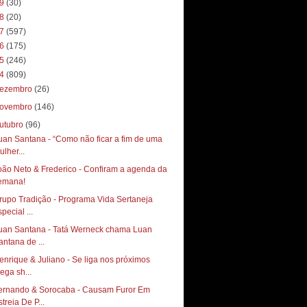
19
(30)
18
(20)
17
(597)
16
(175)
15
(246)
14
(809)
ezembro
(26)
ovembro
(146)
utubro
(96)
uan Santana - “Como não ficar a fim de uma
ulher...
oão Neto & Frederico - Confiram a agenda da
emana!
rupo Tradição - Programa Vida Sertaneja
pecial ...
uan Santana - Tatá Werneck chama Luan
antana de ...
enrique & Juliano - Se liga nos próximos
ega sh...
ernando & Sorocaba - Causam Furor Em
treia De P...