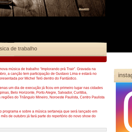
 nova música de trabalho “Implorando prá Trair”. Gravada na
ro, a canção tem participação de Gustavo Lima e estará no
inst
presentada por Michel Teló dentro do Fantástico.
enas um dia de execução já ficou em primeiro lugar nas cidades
inas, Belo Horizonte, Porto Alegre, Salvador, Curitiba,
regiões do Triângulo Mineiro, Noroeste Paulista, Centro Paulista
 o programa e sobre a música sertaneja que será lançado em
 mês de outubro já fará parte do repertório do novo show do