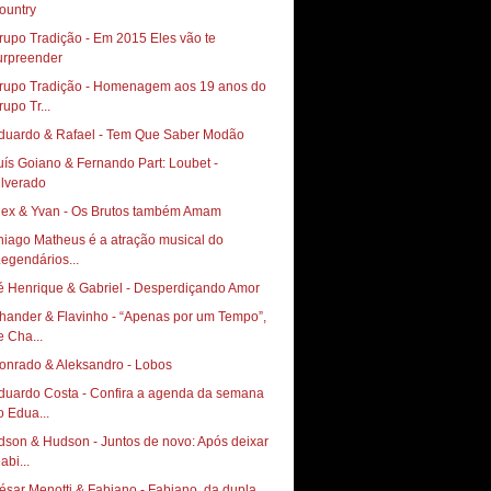
ountry
rupo Tradição - Em 2015 Eles vão te
urpreender
rupo Tradição - Homenagem aos 19 anos do
rupo Tr...
duardo & Rafael - Tem Que Saber Modão
uís Goiano & Fernando Part: Loubet -
ilverado
lex & Yvan - Os Brutos também Amam
hiago Matheus é a atração musical do
Legendários...
é Henrique & Gabriel - Desperdiçando Amor
hander & Flavinho - “Apenas por um Tempo”,
e Cha...
onrado & Aleksandro - Lobos
duardo Costa - Confira a agenda da semana
o Edua...
dson & Hudson - Juntos de novo: Após deixar
abi...
ésar Menotti & Fabiano - Fabiano, da dupla