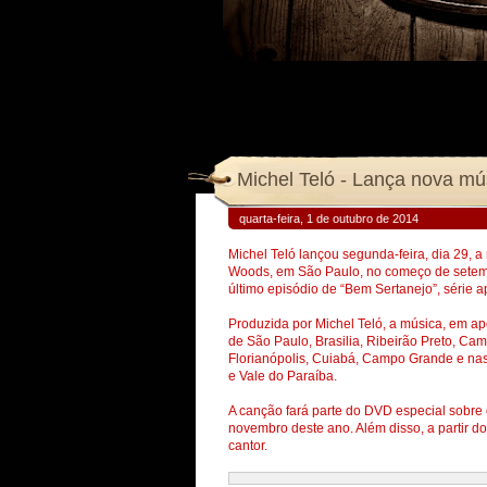
quarta-feira, 1 de outubro de 2014
Michel Teló lançou segunda-feira, dia 29, a
Woods, em São Paulo, no começo de setemb
último episódio de “Bem Sertanejo”, série a
Produzida por Michel Teló, a música, em ap
de São Paulo, Brasilia, Ribeirão Preto, Camp
Florianópolis, Cuiabá, Campo Grande e nas 
e Vale do Paraíba.
A canção fará parte do DVD especial sobre
novembro deste ano. Além disso, a partir do
cantor.