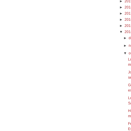
►
20
►
20
►
20
►
20
►
20
▼
20
►
d
►
n
▼
o
L
m
J
s
G
es
L
S
H
m
F
Es