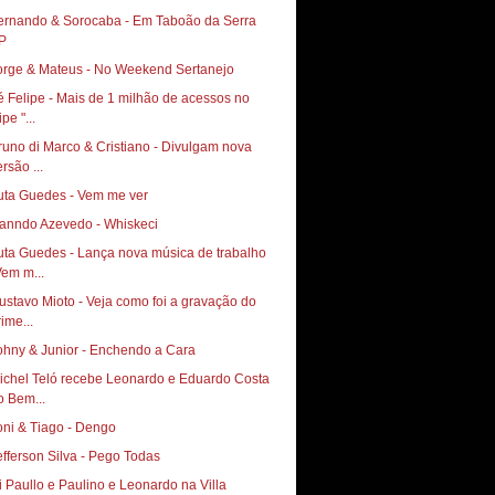
ernando & Sorocaba - Em Taboão da Serra
P
orge & Mateus - No Weekend Sertanejo
é Felipe - Mais de 1 milhão de acessos no
ipe "...
runo di Marco & Cristiano - Divulgam nova
rsão ...
uta Guedes - Vem me ver
anndo Azevedo - Whiskeci
uta Guedes - Lança nova música de trabalho
Vem m...
vo Mioto‏ - Veja como foi a gravação do
ime...
ohny & Junior - Enchendo a Cara
ichel Teló recebe Leonardo e Eduardo Costa
o Bem...
oni & Tiago - Dengo
efferson Silva - Pego Todas
i Paullo e Paulino e Leonardo na Villa