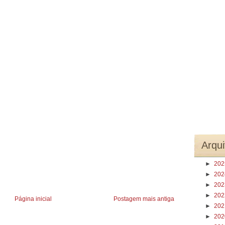
Arqui
►
20
►
20
►
20
►
20
Página inicial
Postagem mais antiga
►
20
►
20