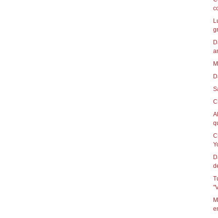
c
L
g
D
a
M
D
S
C
A
qu
C
Yo
D
d
T
"
M
e