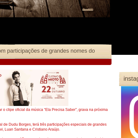
m participações de grandes nomes do
inst
 o clipe oficial da música “Ela Precisa Saber”, grava na próxima
l de Dudu Borges, terá três participações especiais de grandes
i, Luan Santana e Cristiano Araújo.