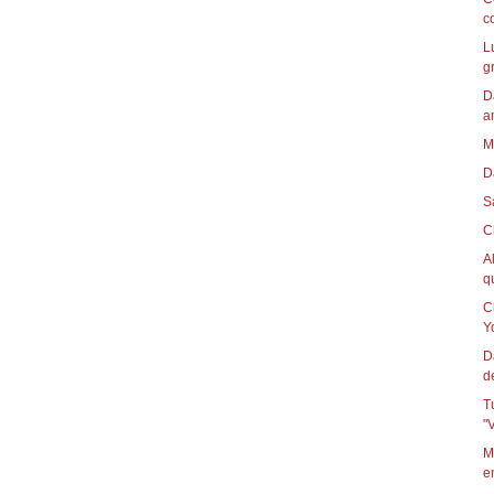
c
L
g
D
a
M
D
S
C
A
qu
C
Yo
D
d
T
"
M
e