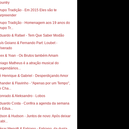
ountry
rupo Tradição - Em 2015 Eles vão te
urpreender
rupo Tradição - Homenagem aos 19 anos do
rupo Tr...
duardo & Rafael - Tem Que Saber Modão
uís Goiano & Fernando Part: Loubet -
ilverado
lex & Yvan - Os Brutos também Amam
hiago Matheus é a atração musical do
Legendários...
é Henrique & Gabriel - Desperdiçando Amor
hander & Flavinho - “Apenas por um Tempo”,
e Cha...
onrado & Aleksandro - Lobos
duardo Costa - Confira a agenda da semana
o Edua...
dson & Hudson - Juntos de novo: Após deixar
abi...
ésar Menotti & Fabiano - Fabiano, da dupla