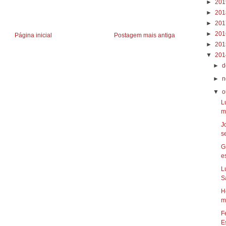
►
20
►
20
►
20
►
20
Página inicial
Postagem mais antiga
►
20
▼
20
►
d
►
n
▼
o
L
m
J
s
G
es
L
S
H
m
F
Es