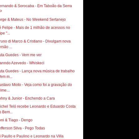
ernando & Sorocaba - Em Taboão da Serra
P
orge & Mateus - No Weekend Sertanejo
é Felipe - Mais de 1 milhão de acessos no
ipe "...
runo di Marco & Cristiano - Divulgam nova
rsão ...
uta Guedes - Vem me ver
anndo Azevedo - Whiskeci
uta Guedes - Lança nova música de trabalho
Vem m...
vo Mioto‏ - Veja como foi a gravação do
ime...
ohny & Junior - Enchendo a Cara
ichel Teló recebe Leonardo e Eduardo Costa
o Bem...
oni & Tiago - Dengo
efferson Silva - Pego Todas
i Paullo e Paulino e Leonardo na Villa