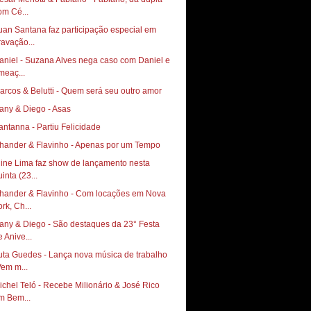
om Cé...
uan Santana faz participação especial em
ravação...
aniel - Suzana Alves nega caso com Daniel e
meaç...
arcos & Belutti - Quem será seu outro amor
any & Diego - Asas
antanna - Partiu Felicidade
hander & Flavinho - Apenas por um Tempo
line Lima faz show de lançamento nesta
inta (23...
hander & Flavinho - Com locações em Nova
rk, Ch...
any & Diego - São destaques da 23° Festa
e Anive...
uta Guedes - Lança nova música de trabalho
Vem m...
ichel Teló - Recebe Milionário & José Rico
m Bem...