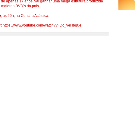
oto de apenas 17 anos, vai ganhar uma mega estrutura produzida
s maiores DVD’s do país.
, às 20h, na Concha Acústica.
er”: https://www.youtube.com/watch?v=Dc_veHbg0eI