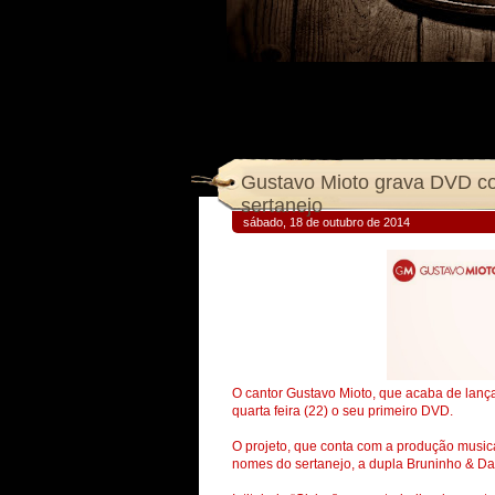
Gustavo Mioto grava DVD co
sábado, 18 de outubro de 2014
O cantor Gustavo Mioto, que acaba de lançar
quarta feira (22) o seu primeiro DVD.
O projeto, que conta com a produção musica
nomes do sertanejo, a dupla Bruninho & Dav