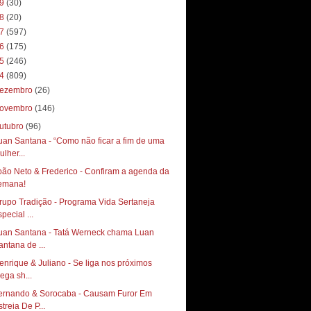
19
(30)
18
(20)
17
(597)
16
(175)
15
(246)
14
(809)
ezembro
(26)
ovembro
(146)
utubro
(96)
uan Santana - “Como não ficar a fim de uma
ulher...
oão Neto & Frederico - Confiram a agenda da
emana!
rupo Tradição - Programa Vida Sertaneja
pecial ...
uan Santana - Tatá Werneck chama Luan
antana de ...
enrique & Juliano - Se liga nos próximos
ega sh...
ernando & Sorocaba - Causam Furor Em
treia De P...