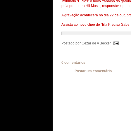
Intitulado “Ciclos” o novo trabalho do gar
pela produtora Hit Music, responsável pelo
A gravação acontecerá no dia 22 de outubro
Assista ao novo clipe de “Ela Precisa Sab
Postado por
Cezar de A Becker
0 comentários:
Postar um comentário