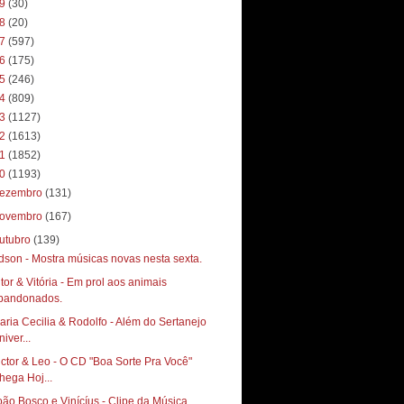
19
(30)
18
(20)
17
(597)
16
(175)
15
(246)
14
(809)
13
(1127)
12
(1613)
11
(1852)
10
(1193)
ezembro
(131)
ovembro
(167)
utubro
(139)
dson - Mostra músicas novas nesta sexta.
itor & Vitória - Em prol aos animais
bandonados.
aria Cecilia & Rodolfo - Além do Sertanejo
iver...
ictor & Leo - O CD "Boa Sorte Pra Você"
hega Hoj...
oão Bosco e Vinícíus - Clipe da Música