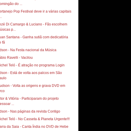
omingão do ...
ertanejo Pop Festival deve ir a várias capitais
..
ezé Di Camargo & Luciano - Fãs escolhem
úsicas p...
uan Santana - Ganha sutiã com dedicatória
e fã
ábio Ravelli - Vacilou
ichel Teló - É atração no programa Login
dson - Está de volta aos palcos em São
aulo
udson - Volta as origens e grava DVD em
itor & Vitória - Participaram do projeto
essoar ...
dson - Nas páginas da revista Contigo
ichel Teló - No Casseta & Planeta Urgente!!!
arra da Saia - Canta Índia no DVD de Hebe