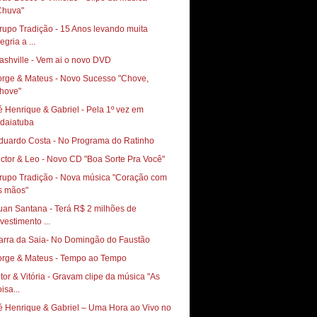
Chuva"
rupo Tradição - 15 Anos levando muita
egria a ...
ashville - Vem ai o novo DVD
orge & Mateus - Novo Sucesso "Chove,
hove"
é Henrique & Gabriel - Pela 1º vez em
ndaiatuba
duardo Costa - No Programa do Ratinho
ictor & Leo - Novo CD "Boa Sorte Pra Você"
rupo Tradição - Nova música "Coração com
s mãos"
uan Santana - Terá R$ 2 milhões de
nvestimento ...
arra da Saia- No Domingão do Faustão
orge & Mateus - Tempo ao Tempo
itor & Vitória - Gravam clipe da música "As
isa...
é Henrique & Gabriel – Uma Hora ao Vivo no