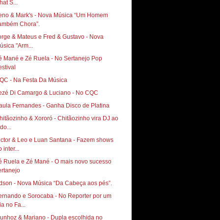
hat S...
 & Mark's‏ - Nova Música “Um Homem
ambém Chora”.
orge & Mateus e Fred & Gustavo - Nova
úsica "Arm...
é Mané e Zé Ruela - No Sertanejo Pop
estival
QC - Na Festa Da Música
ezé Di Camargo & Luciano - No CQC
aula Fernandes - Ganha Disco de Platina
hitãozinho & Xororó - Chitãozinho vira DJ ao
do...
ictor & Leo e Luan Santana - Fazem shows
 inter...
é Ruela e Zé Mané - O mais novo sucesso
ertanejo
dson - Nova Música “Da Cabeça aos pés”.
ernando e Sorocaba - No Reporter por um
ia no Fa...
unhoz & Mariano - Dupla escolhida no