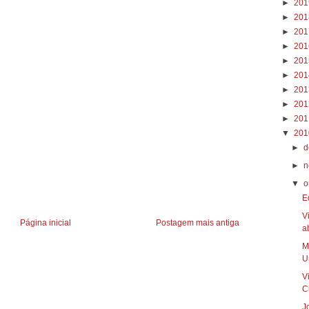
►
20
►
20
►
20
►
20
►
20
►
20
►
20
►
20
►
20
▼
20
►
d
►
n
▼
o
E
V
Página inicial
Postagem mais antiga
a
M
Un
V
C
J