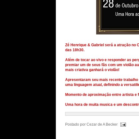
Zé Henrique & Gabriel será a atração no C
das 18h30.
Além de tocar ao vivo e responder as perg
premiar um de seus fãs com um violão aut
mais criativa ganhará o violão!
Apresentaram seu mais recente trabalho 
uma linguagem atual, definindo a versati
Momento de aproximação entre artista e 
Uma hora de muita musica e um descontr
Postado por
Cezar de A Becker