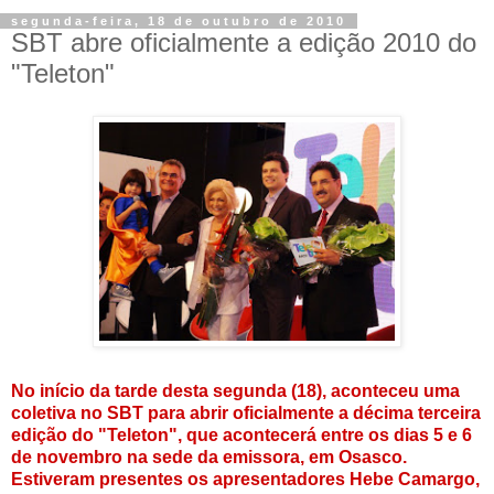
segunda-feira, 18 de outubro de 2010
SBT abre oficialmente a edição 2010 do
"Teleton"
No início da tarde desta segunda (18), aconteceu uma
coletiva no SBT para abrir oficialmente a décima terceira
edição do "Teleton", que acontecerá entre os dias 5 e 6
de novembro na sede da emissora, em Osasco.
Estiveram presentes os apresentadores Hebe Camargo,