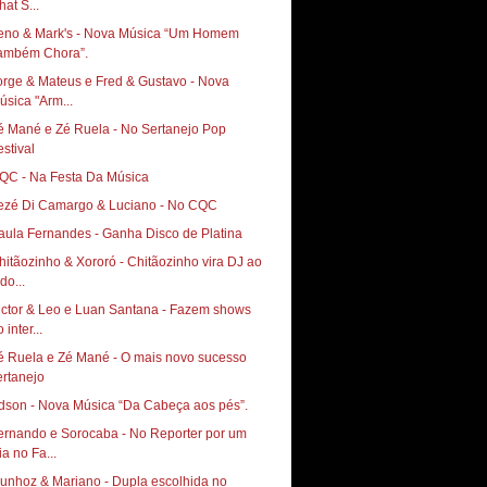
hat S...
 & Mark's‏ - Nova Música “Um Homem
ambém Chora”.
orge & Mateus e Fred & Gustavo - Nova
úsica "Arm...
é Mané e Zé Ruela - No Sertanejo Pop
estival
QC - Na Festa Da Música
ezé Di Camargo & Luciano - No CQC
aula Fernandes - Ganha Disco de Platina
hitãozinho & Xororó - Chitãozinho vira DJ ao
do...
ictor & Leo e Luan Santana - Fazem shows
 inter...
é Ruela e Zé Mané - O mais novo sucesso
ertanejo
dson - Nova Música “Da Cabeça aos pés”.
ernando e Sorocaba - No Reporter por um
ia no Fa...
unhoz & Mariano - Dupla escolhida no