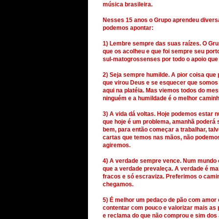
música brasileira.
Nesses 15 anos o Grupo aprendeu diversas
podemos apontar:
1) Lembre sempre das suas raízes. O Gru
que os acolheu e que foi sempre seu po
sul-matogrossenses por todo o apoio que
2) Seja sempre humilde. A pior coisa que 
que virou Deus e se esquecer que somos t
aqui na platéia. Mas viemos todos do me
ninguém e a humildade é o melhor cami
3) A vida dá voltas. Hoje podemos estar
que hoje é um problema, amanhã poderá s
bem, para então começar a trabalhar, ta
cartas que temos nas mãos, não podemos e
agiremos.
4) A verdade sempre vence. Num mundo ch
que a verdade prevaleça. A verdade é mais 
fracos e só escraviza. Preferimos o cami
chegamos.
5) É melhor um pedaço de pão com amor 
contentar com pouco e valorizar mais as p
e reclama do que não comprou e sim dos a