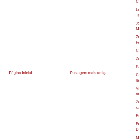
C
Leno
T
J
M
Z
F
C
Z
P
Página inicial
Postagem mais antiga
C
la
V
no
Z
s
E
F
D
M