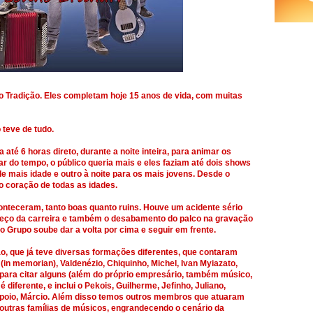
do Tradição. Eles completam hoje 15 anos de vida, com muitas
teve de tudo.
 até 6 horas direto, durante a noite inteira, para animar os
 do tempo, o público queria mais e eles faziam até dois shows
de mais idade e outro à noite para os mais jovens. Desde o
 coração de todas as idades.
nteceram, tanto boas quanto ruins. Houve um acidente sério
meço da carreira e também o desabamento do palco na gravação
rupo soube dar a volta por cima e seguir em frente.
o, que já teve diversas formações diferentes, que contaram
in memorian), Valdenézio, Chiquinho, Michel, Ivan Myiazato,
 para citar alguns (além do próprio empresário, também músico,
iferente, e inclui o Pekois, Guilherme, Jefinho, Juliano,
apoio, Márcio. Além disso temos outros membros que atuaram
 outras famílias de músicos, engrandecendo o cenário da