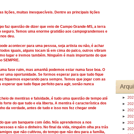
 lições, muitas inesquecíveis. Dentre as principais lições
po faz questão de dizer que veio de Campo Grande-MS, a terra
rto seguro. Temos uma enorme gratidão aos campograndenses e
 nos deu.
pode acontecer para uma pessoa, seja artista ou não, é achar
odos iguais, alguns tocam lá em cima do palco, outros vibram
smo lugar e iremos também. Ninguém é mais importante do que
nho SEMPRE.
 numa fase ruim, mas amanhã podemos estar numa fase boa. O
er uma oportunidade. Se formos esperar para que tudo fique
lvez fiquemos esperando para sempre. Temos que jogar com as
sperar que tudo fique perfeito para agir, senão nunca
Arqui
►
20
eio de mentiras e falsidade, é tudo uma questão de tempo até
forte do que tudo e ela liberta. A mentira é característica dos
►
20
nho da verdade, antes de tudo e isso nos fez chegar onde
►
20
►
20
do que um banquete com ódio. Nós aprendemos a nos
►
20
essoas e não o dinheiro. No final da vida, ninguém olha pra trás
►
20
migos que não cultivou, do tempo que não deu para a família,