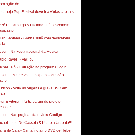
omingão do ...
ertanejo Pop Festival deve ir a várias capitais
..
ezé Di Camargo & Luciano - Fãs escolhem
úsicas p...
uan Santana - Ganha sutiã com dedicatória
e fã
ábio Ravelli - Vacilou
ichel Teló - É atração no programa Login
dson - Está de volta aos palcos em São
aulo
udson - Volta as origens e grava DVD em
itor & Vitória - Participaram do projeto
essoar ...
dson - Nas páginas da revista Contigo
ichel Teló - No Casseta & Planeta Urgente!!!
arra da Saia - Canta Índia no DVD de Hebe