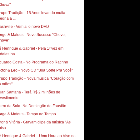
Chuva"
rupo Tradição - 15 Anos levando muita
egria a ...
ashville - Vem ai o novo DVD
orge & Mateus - Novo Sucesso "Chove,
hove"
é Henrique & Gabriel - Pela 1º vez em
ndaiatuba
duardo Costa - No Programa do Ratinho
ictor & Leo - Novo CD "Boa Sorte Pra Você"
rupo Tradição - Nova música "Coração com
s mãos"
uan Santana - Terá R$ 2 milhões de
nvestimento ...
arra da Saia- No Domingão do Faustão
orge & Mateus - Tempo ao Tempo
itor & Vitória - Gravam clipe da música "As
isa...
é Henrique & Gabriel – Uma Hora ao Vivo no