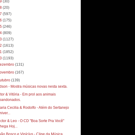
19
(30)
18
(20)
17
(597)
16
(175)
15
(246)
14
(809)
13
(1127)
12
(1613)
11
(1852)
10
(1193)
ezembro
(131)
ovembro
(167)
utubro
(139)
dson - Mostra músicas novas nesta sexta.
itor & Vitória - Em prol aos animais
bandonados.
aria Cecilia & Rodolfo - Além do Sertanejo
iver...
ictor & Leo - O CD "Boa Sorte Pra Você"
hega Hoj...
oão Bosco e Vinícíus - Clipe da Música