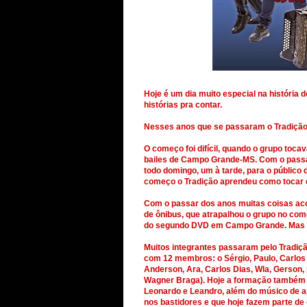
Hoje é um dia muito especial na história 
histórias pra contar.
Nesses anos que se passaram o Tradição 
O começo foi difícil, quando o grupo tocava
bailes de Campo Grande-MS. Com o passar
todo domingo, um à tarde, para o público 
começo o Tradição aprendeu como tocar o
Com o passar dos anos muitas coisas aco
de ônibus, que atrapalhou o grupo no co
do segundo DVD em Campo Grande. Mas o G
Muitos integrantes passaram pelo Tradiçã
com 12 membros: o Sérgio, Paulo, Carlos (
Anderson, Ara, Carlos Dias, Wla, Gerson,
Wagner Braga). Hoje a formação também é d
Leonardo e Leandro, além do músico de 
nos bastidores e que hoje fazem parte de