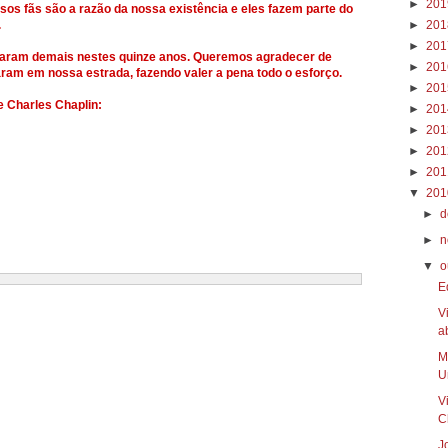
►
20
sos fãs são a razão da nossa existência e eles fazem parte do
.
►
20
►
20
inaram demais nestes quinze anos. Queremos agradecer de
►
20
am em nossa estrada, fazendo valer a pena todo o esforço.
►
20
 Charles Chaplin:
►
20
►
20
►
20
►
20
▼
20
►
d
►
n
▼
o
E
V
a
M
Un
V
C
J