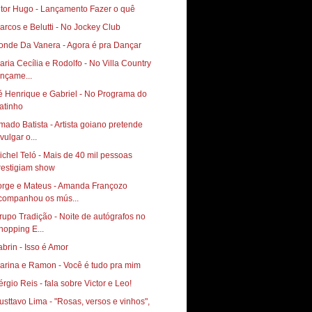
itor Hugo - Lançamento Fazer o quê
arcos e Belutti - No Jockey Club
onde Da Vanera - Agora é pra Dançar
aria Cecília e Rodolfo - No Villa Country
ançame...
é Henrique e Gabriel - No Programa do
atinho
mado Batista - Artista goiano pretende
vulgar o...
ichel Teló - Mais de 40 mil pessoas
restigiam show
orge e Mateus - Amanda Françozo
companhou os mús...
rupo Tradição - Noite de autógrafos no
hopping E...
abrin - Isso é Amor
arina e Ramon - Você é tudo pra mim
érgio Reis - fala sobre Victor e Leo!
usttavo Lima - "Rosas, versos e vinhos",