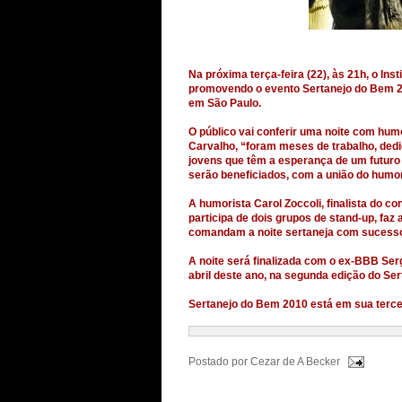
Na próxima terça-feira (22), às 21h, o I
promovendo o evento Sertanejo do Bem 20
em São Paulo.
O público vai conferir uma noite com hum
Carvalho, “foram meses de trabalho, dedic
jovens que têm a esperança de um futuro
serão beneficiados, com a união do humor
A humorista Carol Zoccoli, finalista do 
participa de dois grupos de stand-up, faz
comandam a noite sertaneja com sucess
A noite será finalizada com o ex-BBB Se
abril deste ano, na segunda edição do Se
Sertanejo do Bem 2010 está em sua terceir
Postado por
Cezar de A Becker