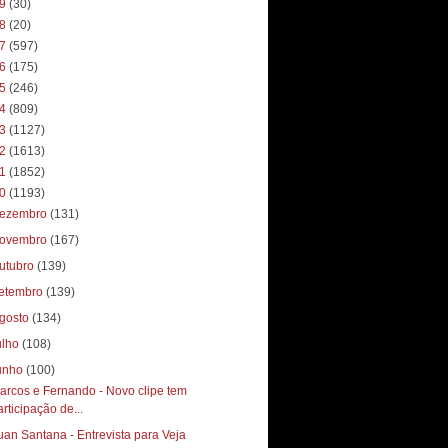
19
(30)
18
(20)
17
(597)
16
(175)
15
(246)
14
(809)
13
(1127)
12
(1613)
11
(1852)
10
(1193)
ezembro
(131)
ovembro
(167)
utubro
(139)
etembro
(139)
gosto
(134)
ulho
(108)
unho
(100)
arcos e Fernando - Novo clipe tem
articipação de...
uan Santana - Entrevista para Veja