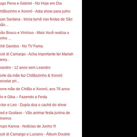
ugo Pena e Gabriel - No Hoje em Dia
hitãozinho e Xororó - Adia show para julho
uan Santana - Inicia turnê nas festas de São
oão...
oão Bosco e Vinícius - Mais Você realiza o
onho ...
chê Garotos - No TV Fama
ezé di Camargo - Acha importante ter Mariah
arey...
eandro - 12 anos sem Leandro
orte da mãe faz Chitãozinho & Xororó
ncelar pri...
orre mãe de Chitão e Xororó, aos 76 anos
éo e Giba – Fazendo a Festa
ictor e Leo - Dupla doa o caché do show
red e Gustavo - Vão animar festa junina de
ineiros
rupo Kanoa - Notícias de Junho !!!
ezé di Camargo e Luciano - Álbum Double