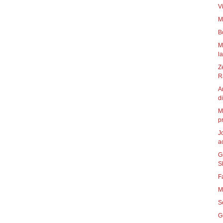
V
M
B
M
l
Z
R
A
di
M
p
J
a
G
S
F
M
S
G