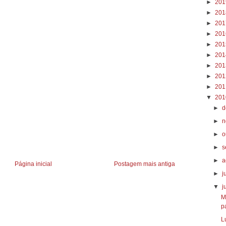
►
20
►
20
►
20
►
20
►
20
►
20
►
20
►
20
►
20
▼
20
►
d
►
n
►
o
►
s
►
a
Página inicial
Postagem mais antiga
►
j
▼
j
M
p
L