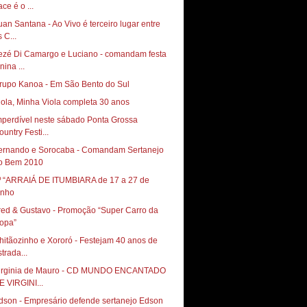
ce é o ...
uan Santana - Ao Vivo é terceiro lugar entre
 C...
ezé Di Camargo e Luciano - comandam festa
nina ...
rupo Kanoa - Em São Bento do Sul
iola, Minha Viola completa 30 anos
mperdível neste sábado Ponta Grossa
ountry Festi...
ernando e Sorocaba - Comandam Sertanejo
o Bem 2010
º “ARRAIÁ DE ITUMBIARA de 17 a 27 de
unho
red & Gustavo - Promoção “Super Carro da
opa”
hitãozinho e Xororó - Festejam 40 anos de
trada...
irginia de Mauro - CD MUNDO ENCANTADO
E VIRGINI...
dson - Empresário defende sertanejo Edson