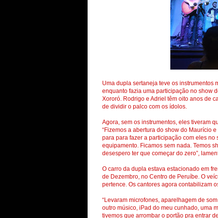
Uma dupla sertaneja teve os instrumentos mu
enquanto fazia uma participação no show d
Xororó. Rodrigo e Adriel têm oito anos de c
de dividir o palco com os ídolos.
Agora, sem os instrumentos, eles tiveram 
“Fizemos a abertura do show do Maurício e
para para fazer a participação com eles n
equipamento. Ficamos sem nada. Temos show
desespero ter que começar do zero”, lament
O carro da dupla estava estacionado em fr
de Dezembro, no Centro de Peruíbe. O veíc
pertence. Os cantores agora contabilizam os
“Levaram microfones, aparelhagem de som, 
outro músico, iPad do meu cunhado, uma ma
tivemos que arrombar o portão pra entrar d