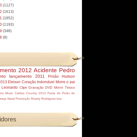
13
(1127)
12
(1613)
11
(1852)
10
(1193)
09
(348)
08
(8)
mento 2012
Acidente Pedro
nto
lançamento 2011
Prisão Hudson
2013
Eleison
Coração Indomável
Morre
o pai
r Leonardo
Clipe
Gravação DVD
Morre Tinoco
rra Music
Caldas Country 2013
Festa do Peão de
steja
Natal
Promoção
Rosely Rodrigues
luto
idores