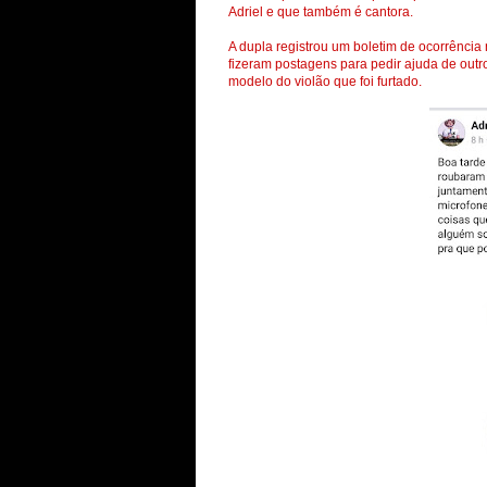
Adriel e que também é cantora.
A dupla registrou um boletim de ocorrência
fizeram postagens para pedir ajuda de outr
modelo do violão que foi furtado.