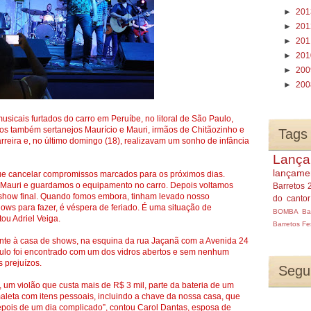
►
20
►
20
►
20
►
20
►
20
►
20
sicais furtados do carro em Peruíbe, no litoral de São Paulo,
os também sertanejos Maurício e Mauri, irmãos de Chitãozinho e
Tags
arreira e, no último domingo (18), realizavam um sonho de infância
Lança
lançame
que cancelar compromissos marcados para os próximos dias.
 Mauri e guardamos o equipamento no carro. Depois voltamos
Barretos 
o show final. Quando fomos embora, tinham levado nosso
do canto
s para fazer, é véspera de feriado. É uma situação de
BOMBA
Ba
ou Adriel Veiga.
Barretos
Fe
ente à casa de shows, na esquina da rua Jaçanã com a Avenida 24
ulo foi encontrado com um dos vidros abertos e sem nenhum
 prejuízos.
Segu
um violão que custa mais de R$ 3 mil, parte da bateria de um
leta com itens pessoais, incluindo a chave da nossa casa, que
epois de um dia complicado”, contou Carol Dantas, esposa de