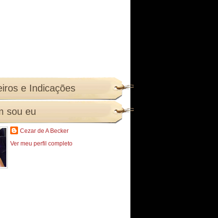
iros e Indicações
 sou eu
Cezar de A Becker
Ver meu perfil completo