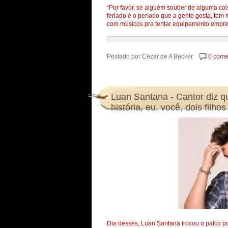
“Por favor, se alguém souber de alguma co
feriado é o período que a gente gosta, tem 
com músicos pra tentar equipamento empres
Postado por
Cezar de A Becker
0 come
Luan Santana - Cantor diz 
história, eu, você, dois filho
Dia desses, Luan Santana trocou o palco por