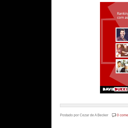
Postado por
Cezar de A Becker
0 come