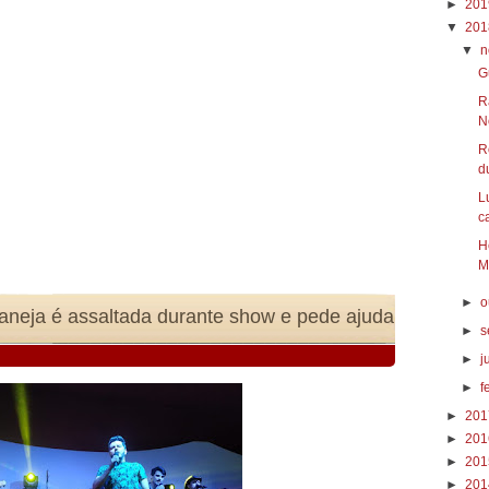
►
20
▼
20
▼
n
G
R
N
R
du
L
c
H
M
►
o
taneja é assaltada durante show e pede ajuda
►
s
►
j
►
f
►
20
►
20
►
20
►
20