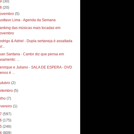
19
(30)
18
(20)
ovembro
(5)
usttavo Lima - Agenda da Semana
anking das músicas mais tocadas em
ovembro
odrigo & Adriel - Dupla sertaneja é assaltada
r...
uan Santana - Cantor diz que pensa em
asamento: ...
enrique e Juliano - SALA DE ESPERA - DVD
enos é ...
utubro
(2)
etembro
(5)
ulho
(7)
evereiro
(1)
17
(597)
16
(175)
15
(246)
14
(809)