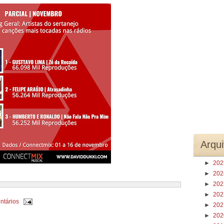
Arqui
►
20
►
20
►
20
►
20
ntários
►
20
►
20