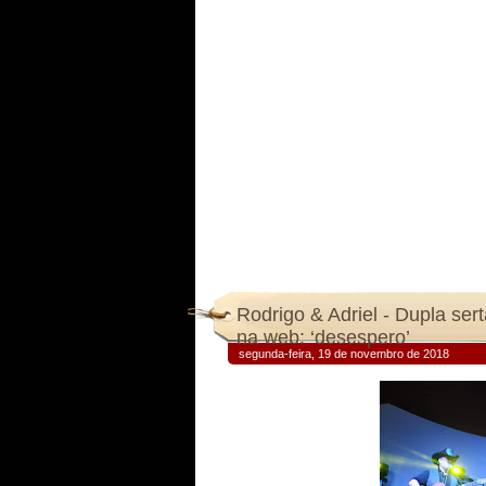
Rodrigo & Adriel - Dupla ser
na web: ‘desespero’
segunda-feira, 19 de novembro de 2018