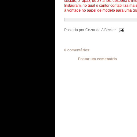
sociais, o rapaz, de 27 anos, desperta o i
Instagram, no qual o cantor contabiliza mai
à vontade no papel de modelo para uma gr
Postado por
Cezar de A Becker
0 comentários:
Postar um comentário