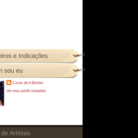
iros e Indicações
 sou eu
Cezar de A Becker
Ver meu perfil completo
 de Artistas