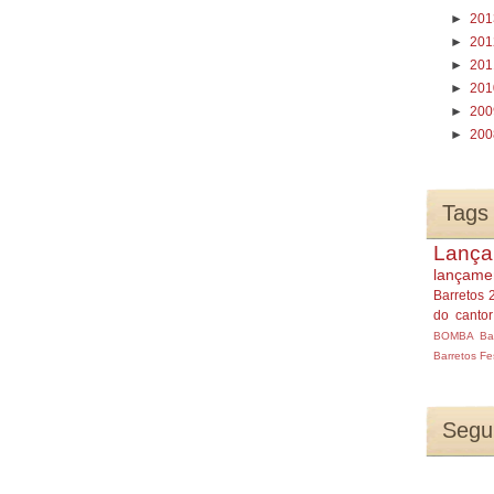
►
20
►
20
►
20
►
20
►
20
►
20
Tags
Lança
lançame
Barretos 
do canto
BOMBA
Ba
Barretos
Fe
Segu