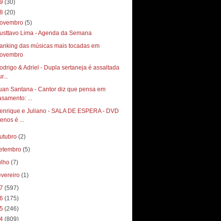
19
(30)
18
(20)
ovembro
(5)
usttavo Lima - Agenda da Semana
anking das músicas mais tocadas em
ovembro
odrigo & Adriel - Dupla sertaneja é assaltada
r...
uan Santana - Cantor diz que pensa em
asamento: ...
enrique e Juliano - SALA DE ESPERA - DVD
enos é ...
utubro
(2)
etembro
(5)
ulho
(7)
evereiro
(1)
17
(597)
16
(175)
15
(246)
14
(809)