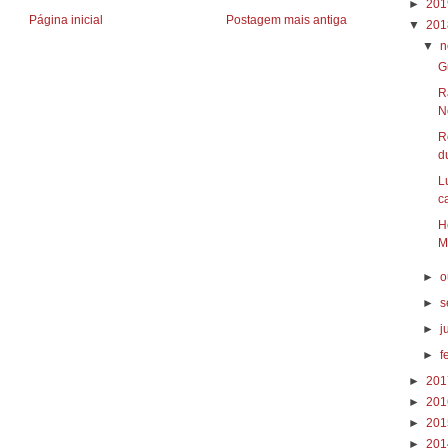
►
20
Página inicial
Postagem mais antiga
▼
20
▼
n
G
R
N
R
du
L
c
H
M
►
o
►
s
►
j
►
f
►
20
►
20
►
20
►
20