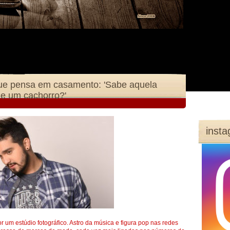
que pensa em casamento: 'Sabe aquela
s e um cachorro?'
inst
 um estúdio fotográfico. Astro da música e figura pop nas redes