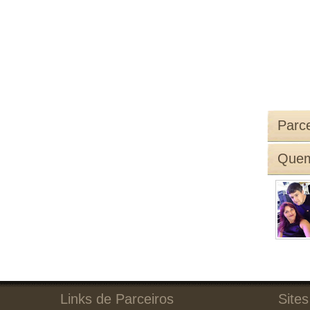
Parce
Quem
Links de Parceiros
Sites