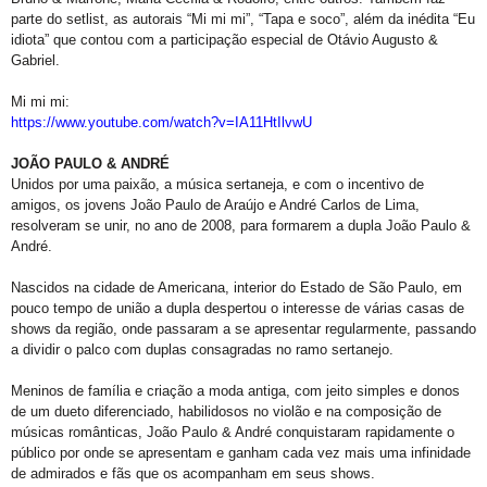
parte do setlist, as autorais “Mi mi mi”, “Tapa e soco”, além da inédita “Eu
idiota” que contou com a participação especial de Otávio Augusto &
Gabriel.
Mi mi mi:
https://www.youtube.com/watch?v=IA11HtIlvwU
JOÃO PAULO & ANDRÉ
Unidos por uma paixão, a música sertaneja, e com o incentivo de
amigos, os jovens João Paulo de Araújo e André Carlos de Lima,
resolveram se unir, no ano de 2008, para formarem a dupla João Paulo &
André.
Nascidos na cidade de Americana, interior do Estado de São Paulo, em
pouco tempo de união a dupla despertou o interesse de várias casas de
shows da região, onde passaram a se apresentar regularmente, passando
a dividir o palco com duplas consagradas no ramo sertanejo.
Meninos de família e criação a moda antiga, com jeito simples e donos
de um dueto diferenciado, habilidosos no violão e na composição de
músicas românticas, João Paulo & André conquistaram rapidamente o
público por onde se apresentam e ganham cada vez mais uma infinidade
de admirados e fãs que os acompanham em seus shows.