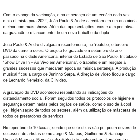
Com o avanço da vacinação, e na esperança de um cenário cada vez
mais otimista para 2022, João Paulo & André acreditam em um ano ainda
melhor com mais shows. Além das apresentações, existe a expectativa
da gravação e o lançamento de um novo trabalho da dupla.
João Paulo & André divulgaram recentemente, no Youtube, o terceiro
DVD da carreira deles. O projeto foi gravado em setembro do ano
passado na cidade Americana, interior do Estado de São Paulo. Intitulado
“Show Drive In – Ao Vivo em Americana”, o trabalho é um resgate à
grandes sucessos que marcaram época na música sertaneja. A produção
musical ficou a cargo de Juninho Sarpa. A direção de vídeo ficou a cargo
de Leonardo Nemésio, da CHvideo.
A gravação do DVD aconteceu respeitando as indicações do
distanciamento social. Foram seguidos todos os protocolos de higiene e
segurança determinadas pelos órgãos de saúde, como o uso de álcool
gel, higienização de todos os setores, além da utilização de máscaras de
todos os prestadores de serviços.
No repertório de 10 faixas, sendo que sete delas são pot-pourri covers de
sucessos de artistas como Jorge & Mateus, Guilherme & Santiago,
Bruno & Marrone, Maria Cecília & Rodolfo, entre outros. Também faz