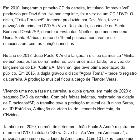
Em 2010, lançaram o primeiro CD da carreira, intitulado “Imprevisível”,
produzido por Davi Alan. No ano seguinte, foi a vez de um CD / DVD. O
disco, “Feito Pra você”, também produzido por Davi Alan, teve a
gravação do primeiro DVD Ao Vivo. Registrado, na cidade de Santa
Bárbara d’Oeste/SP, durante a Festa das Nações, que aconteceu na
Usina Santa Bárbara, cerca de 10 mil pessoas cantaram e se
emocionaram com as canções inéditas.
No ano de 2012, João Paulo & André lançaram o clipe da música “Minha
sereia” para os fãs do romantismo. Dois anos mais tarde, foi a vez do
lançamento do EP “Calma Aí Menina”, que teve ótima aceitação do
público. Em 2016, a dupla gravou o disco “Agora Toma” – terceiro registro
da carreira. A produção musical ficou a cargo de Flander Veras.
Vivendo uma nova fase na carreira, a dupla gravou em maio de 2020 o
segundo DVD da carreira. Com três faixas inéditas, registrado na cidade
de Piracicaba/SP, o trabalho teve a produção musical de Juninho Sarpa,
da JR Estúdios, A direção de vídeo foi de Leonardo Nemésio, da
CHvideo.
Também em 2020, no mês de setembro, João Paulo & André registraram
o terceiro DVD. Intitulado “Show Drive In – Ao Vivo em Americana”, a
gravação aconteceu na cidade de Americana. Com 10 faixas, sendo que