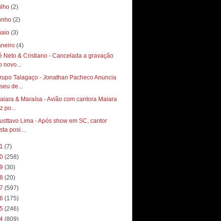
ulho
(2)
unho
(2)
aio
(3)
aneiro
(4)
é Neto & Cristiano - Cancelada a gravação
o novo...
rupo Talagaço - Jonathan Pacheco Anuncia
 seu de...
aiara & Maraísa - Avião com cantora Maiara
z po...
usttavo Lima - Após show em SC, cantor
sta posi...
21
(7)
20
(258)
19
(30)
18
(20)
17
(597)
16
(175)
15
(246)
14
(809)