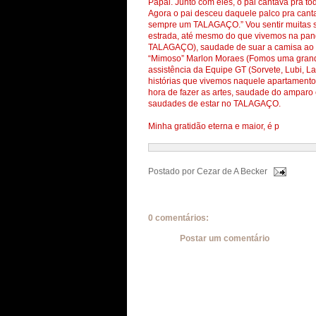
Papai. Junto com eles, o pai cantava pra t
Agora o pai desceu daquele palco pra cantar
sempre um TALAGAÇO.” Vou sentir muitas s
estrada, até mesmo do que vivemos na pan
TALAGAÇO), saudade de suar a camisa ao la
“Mimoso” Marlon Moraes (Fomos uma grande
assistência da Equipe GT (Sorvete, Lubi, L
histórias que vivemos naquele apartamento 
hora de fazer as artes, saudade do amparo 
saudades de estar no TALAGAÇO.
Minha gratidão eterna e maior, é p
Postado por
Cezar de A Becker
0 comentários:
Postar um comentário