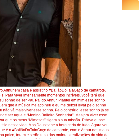
Arthur em casa e assistir o #BailãoDoTalaGaço de camarote.
s. Para viver intensamente momentos incríveis, você terá que
meu sonho de ser Pai. Pai do Arthur. Plantei em mim esse sonho
 em que a música me acolheu e eu me deixei levar pelo sonho
u não vá mais viver esse sonho. Pelo contrário: esse sonho já se
r de ser aquele “Menino Baileiro Sonhador”. Mas pra viver esse
ixar que os meus “Mimosos” sigam a sua missão. Estava quase
ra titio nessa vida. Mas Deus sabe a hora certa de tudo. Agora vou
o que é o #BailãoDoTalaGaço de camarote, com o Arthur nos meus
li no palco, foram e serão uma das maiores realizações da vida do