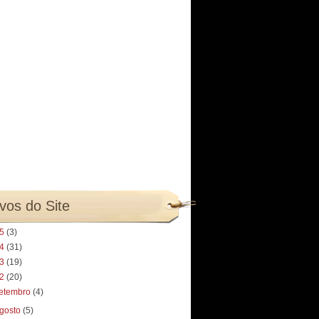
vos do Site
25
(3)
24
(31)
23
(19)
22
(20)
etembro
(4)
gosto
(5)