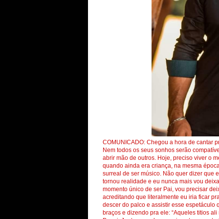
COMUNICADO: Chegou a hora de cantar pro 
Nem todos os seus sonhos serão compatívei
abrir mão de outros. Hoje, preciso viver o 
quando ainda era criança, na mesma época
surreal de ser músico. Não quer dizer que e
tornou realidade e eu nunca mais vou deixa
momento único de ser Pai, vou precisar de
acreditando que literalmente eu iria ficar p
descer do palco e assistir esse espetácul
braços e dizendo pra ele: “Aqueles titios a