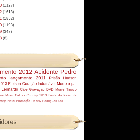
13
(1127)
12
(1613)
11
(1852)
10
(1193)
09
(348)
08
(8)
mento 2012
Acidente Pedro
nto
lançamento 2011
Prisão Hudson
2013
Eleison
Coração Indomável
Morre
o pai
r Leonardo
Clipe
Gravação DVD
Morre Tinoco
rra Music
Caldas Country 2013
Festa do Peão de
steja
Natal
Promoção
Rosely Rodrigues
luto
idores