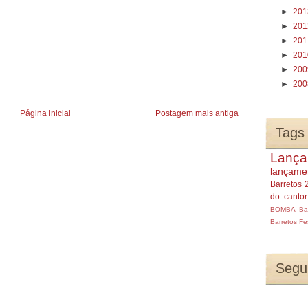
►
20
►
20
►
20
►
20
►
20
►
20
Página inicial
Postagem mais antiga
Tags
Lança
lançame
Barretos 
do canto
BOMBA
Ba
Barretos
Fe
Segu