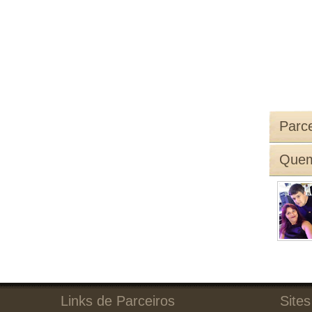
Parce
Quem
Links de Parceiros
Sites