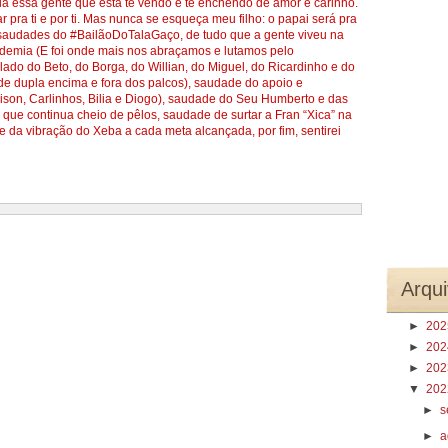
oda essa gente que está te vendo e te enchendo de amor e carinho.
 pra ti e por ti. Mas nunca se esqueça meu filho: o papai será pra
audades do #BailãoDoTalaGaço, de tudo que a gente viveu na
demia (E foi onde mais nos abraçamos e lutamos pelo
do do Beto, do Borga, do Willian, do Miguel, do Ricardinho e do
 dupla encima e fora dos palcos), saudade do apoio e
aison, Carlinhos, Bilia e Diogo), saudade do Seu Humberto e das
que continua cheio de pêlos, saudade de surtar a Fran “Xica” na
e da vibração do Xeba a cada meta alcançada, por fim, sentirei
Arqui
►
20
►
20
►
20
▼
20
►
s
►
a