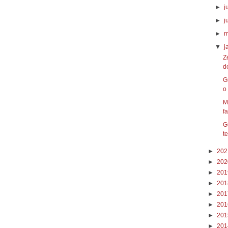
►
j
►
j
►
m
▼
j
Z
d
G
o
M
fa
G
te
►
20
►
20
►
20
►
20
►
20
►
20
►
20
►
20