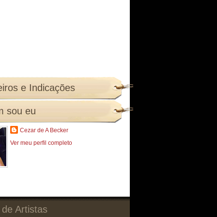
iros e Indicações
 sou eu
Cezar de A Becker
Ver meu perfil completo
 de Artistas