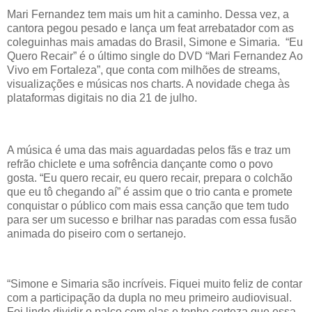
Mari Fernandez tem mais um hit a caminho. Dessa vez, a
cantora pegou pesado e lança um feat arrebatador com as
coleguinhas mais amadas do Brasil, Simone e Simaria. “Eu
Quero Recair” é o último single do DVD “Mari Fernandez Ao
Vivo em Fortaleza”, que conta com milhões de streams,
visualizações e músicas nos charts. A novidade chega às
plataformas digitais no dia 21 de julho.
A música é uma das mais aguardadas pelos fãs e traz um
refrão chiclete e uma sofrência dançante como o povo
gosta. “Eu quero recair, eu quero recair, prepara o colchão
que eu tô chegando aí” é assim que o trio canta e promete
conquistar o público com mais essa canção que tem tudo
para ser um sucesso e brilhar nas paradas com essa fusão
animada do piseiro com o sertanejo.
“Simone e Simaria são incríveis. Fiquei muito feliz de contar
com a participação da dupla no meu primeiro audiovisual.
Foi lindo dividir o palco com elas e tenho certeza que essa