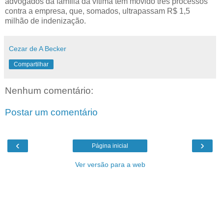
advogados da família da vítima têm movido três processos
contra a empresa, que, somados, ultrapassam R$ 1,5
milhão de indenização.
Cezar de A Becker
Compartilhar
Nenhum comentário:
Postar um comentário
‹
›
Página inicial
Ver versão para a web