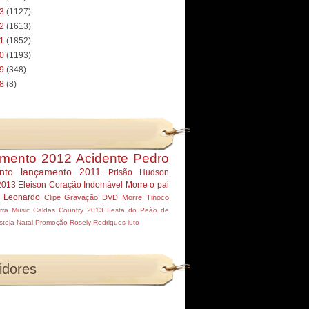
13
(1127)
12
(1613)
11
(1852)
10
(1193)
09
(348)
08
(8)
mento 2012
Acidente Pedro
nto
lançamento 2011
Prisão Hudson
2013
Eleison
Coração Indomável
Morre
o pai
r Leonardo
Clipe
Gravação DVD
Morre Tinoco
rra Music
Caldas Country 2013
Festa do Peão de
steja
Natal
Promoção
Rosely Rodrigues
luto
idores