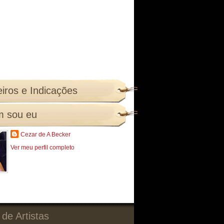
iros e Indicações
 sou eu
Cezar de A Becker
Ver meu perfil completo
 de Artistas