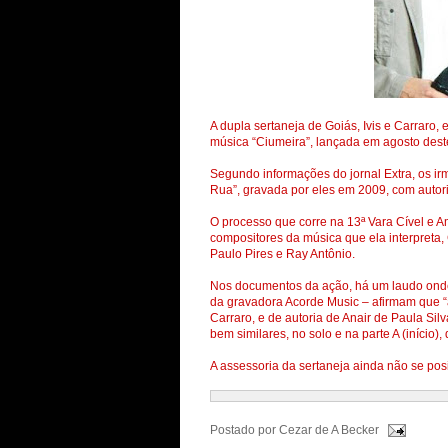
A dupla sertaneja de Goiás, Ivis e Carraro,
música “Ciumeira”, lançada em agosto dest
Segundo informações do jornal Extra, os i
Rua”, gravada por eles em 2009, com autori
O processo que corre na 13ª Vara Cível e A
compositores da música que ela interpreta,
Paulo Pires e Ray Antônio.
Nos documentos da ação, há um laudo onde t
da gravadora Acorde Music – afirmam que “as
Carraro, e de autoria de Anair de Paula Sil
bem similares, no solo e na parte A (início),
A assessoria da sertaneja ainda não se pos
Postado por
Cezar de A Becker