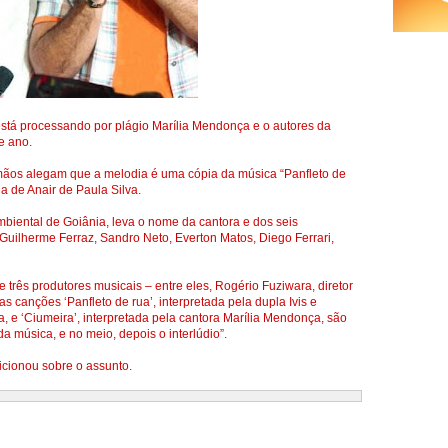
 está processando por plágio Marília Mendonça e o autores da
e ano.
rmãos alegam que a melodia é uma cópia da música “Panfleto de
a de Anair de Paula Silva.
mbiental de Goiânia, leva o nome da cantora e dos seis
 Guilherme Ferraz, Sandro Neto, Everton Matos, Diego Ferrari,
rês produtores musicais – entre eles, Rogério Fuziwara, diretor
 canções ‘Panfleto de rua’, interpretada pela dupla Ivis e
va, e ‘Ciumeira’, interpretada pela cantora Marília Mendonça, são
 da música, e no meio, depois o interlúdio”.
icionou sobre o assunto.