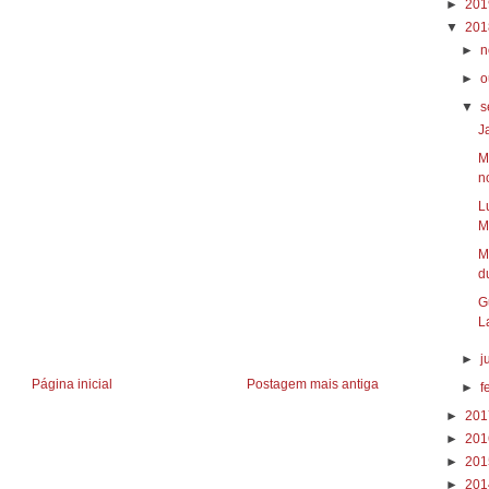
►
20
▼
20
►
n
►
o
▼
s
J
M
no
L
M
M
du
Gust
L
►
j
Página inicial
Postagem mais antiga
►
f
►
20
►
20
►
20
►
20