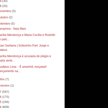
19
(30)
18
(20)
ovembro
(5)
utubro
(2)
etembro
(5)
anaynna - Seja Mais
arília Mendonça e Maria Cecília e Rodolfo
 palc...
uan Santana | Sofazinho Part. Jorge e
ateus
arília Mendonça é acusada de plágio e
pla serta...
tavo Lima ‏ - É amanhã, moçada!!
ançamento na...
ulho
(7)
evereiro
(1)
17
(597)
16
(175)
15
(246)
14
(809)