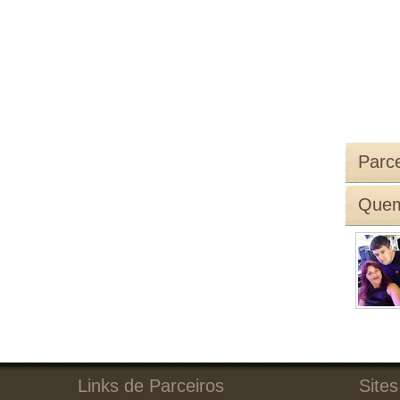
Parce
Quem
Links de Parceiros
Sites