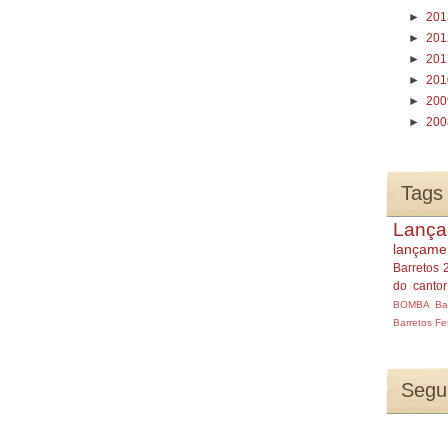
►
20
►
20
►
20
►
20
►
20
►
20
Tags
Lança
lançame
Barretos 
do canto
BOMBA
Ba
Barretos
Fe
Segu