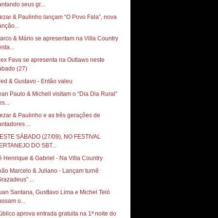
antando seus gr...
ezar & Paulinho lançam “O Povo Fala”, nova
anção...
arco & Mário se apresentam na Villa Country
sta...
lex Fava se apresenta na Outlaws neste
red & Gustavo - Então valeu
ean Paulo & Michell visitam o “Dia Dia Rural”
s...
ezar & Paulinho e as três gerações de
antadores ...
ESTE SÁBADO (27/09), NO FESTIVAL
ERTANEJO DO SBT...
é Henrique & Gabriel - Na Villa Country
oão Marcelo & Juliano - Lançam turnê
Grazadeus” ...
uan Santana, Gusttavo Lima e Michel Teló
assam o...
úblico aprova entrada gratuita na 1ª noite do