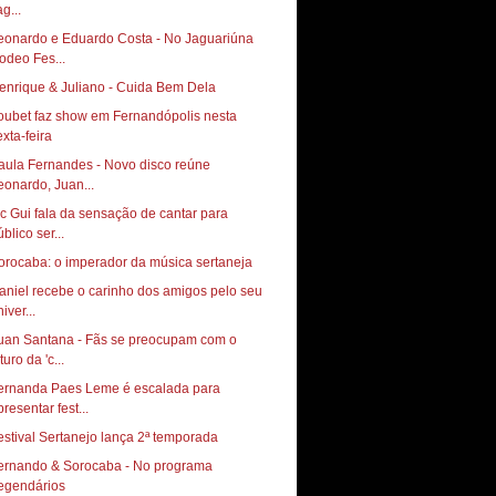
g...
eonardo e Eduardo Costa - No Jaguariúna
odeo Fes...
enrique & Juliano - Cuida Bem Dela
oubet faz show em Fernandópolis nesta
exta-feira
aula Fernandes - Novo disco reúne
eonardo, Juan...
c Gui fala da sensação de cantar para
blico ser...
orocaba: o imperador da música sertaneja
aniel recebe o carinho dos amigos pelo seu
iver...
uan Santana - Fãs se preocupam com o
turo da 'c...
ernanda Paes Leme é escalada para
resentar fest...
estival Sertanejo lança 2ª temporada
ernando & Sorocaba - No programa
egendários