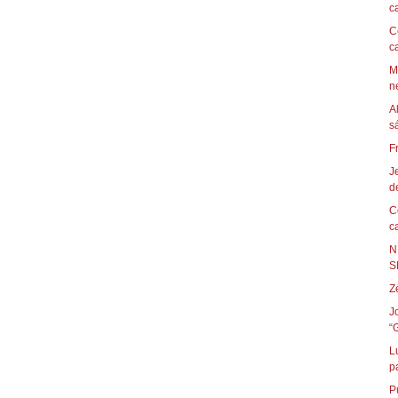
c
C
c
M
ne
A
F
J
de
C
c
N
S
Z
J
“
L
p
P