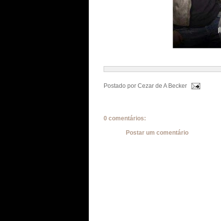
Postado por
Cezar de A Becker
0 comentários:
Postar um comentário