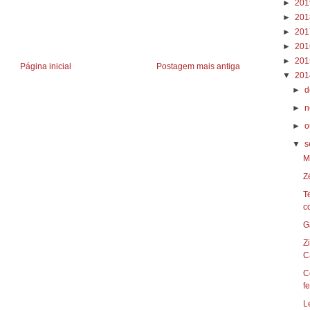
►
20
►
20
►
20
►
20
►
20
Página inicial
Postagem mais antiga
▼
20
►
d
►
n
►
o
▼
s
M
Z
T
c
Z
Ca
C
fe
L