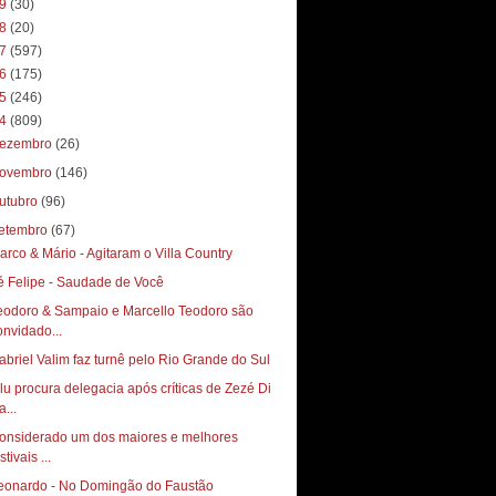
19
(30)
18
(20)
17
(597)
16
(175)
15
(246)
14
(809)
ezembro
(26)
ovembro
(146)
utubro
(96)
etembro
(67)
arco & Mário - Agitaram o Villa Country
é Felipe - Saudade de Você
eodoro & Sampaio e Marcello Teodoro são
onvidado...
ilu procura delegacia após críticas de Zezé Di
...
onsiderado um dos maiores e melhores
stivais ...
eonardo - No Domingão do Faustão