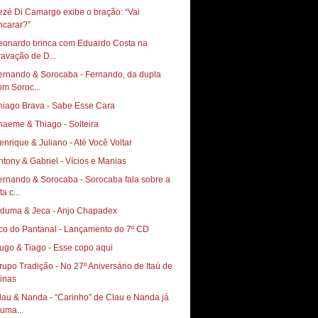
ezé Di Camargo exibe o bração: “Vai
ncarar?”
eonardo brinca com Eduardo Costa na
ravação de D...
ernando & Sorocaba - Fernando, da dupla
om Soroc...
hiago Brava - Sabe Esse Cara
haeme & Thiago - Solteira
enrique & Juliano - Até Você Voltar
ntony & Gabriel - Vícios e Manias
ernando & Sorocaba - Sorocaba fala sobre a
ta c...
iduma & Jeca - Anjo Chapadex
co do Pantanal - Lançamento do 7º CD
ugo & Tiago - Esse copo aqui
rupo Tradição - No 27º Aniversário de Itaú de
inas
lau & Nanda - “Carinho” de Clau e Nanda já
 uma...