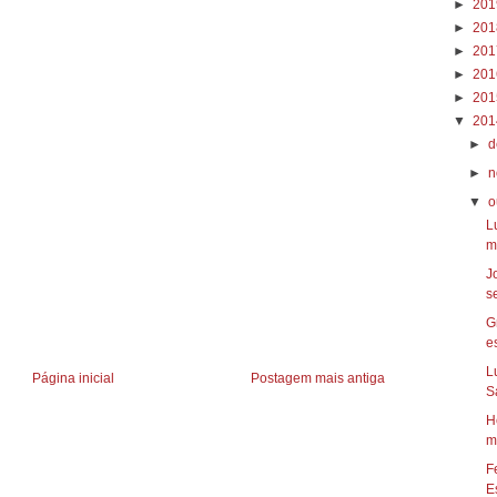
►
20
►
20
►
20
►
20
►
20
▼
20
►
d
►
n
▼
o
L
m
J
s
G
es
L
Página inicial
Postagem mais antiga
S
H
m
F
Es