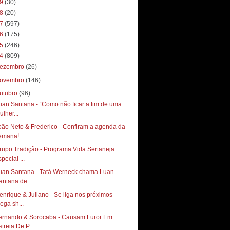
19
(30)
18
(20)
17
(597)
16
(175)
15
(246)
14
(809)
ezembro
(26)
ovembro
(146)
utubro
(96)
uan Santana - “Como não ficar a fim de uma
ulher...
oão Neto & Frederico - Confiram a agenda da
emana!
rupo Tradição - Programa Vida Sertaneja
pecial ...
uan Santana - Tatá Werneck chama Luan
antana de ...
enrique & Juliano - Se liga nos próximos
ega sh...
ernando & Sorocaba - Causam Furor Em
treia De P...