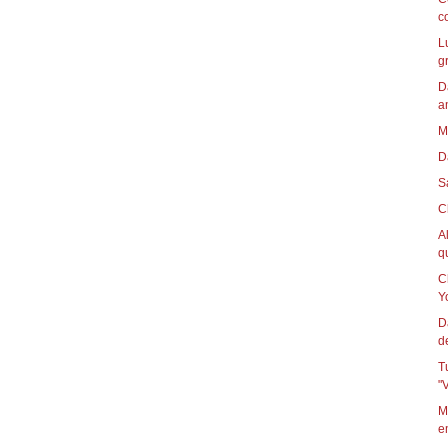
c
L
g
D
a
M
D
S
C
A
qu
C
Yo
D
d
T
"
M
e