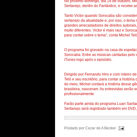
No próximo domingo, dia 19 de outubro, M
Sertanejo, dentro do Fantástico, e recebe 
Tanto Victor quando Sorocaba são consider
sertanejo da atualidade e, por isso, o tem
grandes arrecadadores de direitos autorais,
muito diferentes. Victor é mais raiz e Soro
para contar sobre o tema”, conta Michel Tel
O programa foi gravado na casa de espetácul
Sorocaba. Entre as músicas cantadas pelo q
iTunes logo após o episódio.
Dirigido por Fernando Hiro e com roteiro de
Teló e seu escritório, para contar a históri
do meio, Michel contará a história desse g
brasileira, nasceram. As entrevistas serão 
profissionalmente.
Farão parte ainda do programa Luan Santan
Sertanejo será registrado também em DVD,
Postado por
Cezar de A Becker