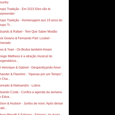
ountry
rupo Tradição - Em 2015 Eles vão te
urpreender
rupo Tradição - Homenagem aos 19 anos do
rupo Tr...
duardo & Rafael - Tem Que Saber Modão
uís Goiano & Fernando Part: Loubet -
ilverado
lex & Yvan - Os Brutos também Amam
hiago Matheus é a atração musical do
Legendários...
é Henrique & Gabriel - Desperdiçando Amor
hander & Flavinho - “Apenas por um Tempo”,
e Cha...
onrado & Aleksandro - Lobos
duardo Costa - Confira a agenda da semana
o Edua...
dson & Hudson - Juntos de novo: Após deixar
abi...
ésar Menotti & Fabiano - Fabiano, da dupla