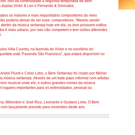
ichel Teló dá continuidade à segunda temporada de Bem
as duplas Victor & Leo e Fernando & Sorocaba.
ados os maiores e mais requisitados compositores do meio
a não poderia deixar de ser esse: compositores. “Mesmo sendo
 dentro da música sertaneja hoje em dia, os dois possuem estilos
caba é mais urbano, por isso não competem e tem visões diferentes
ó.
os Villa Country, na fazenda do Victor e no escritório do
uinteto está “Fazenda São Francisco”, que estará disponível no
 André Piunti e Celso Lobo, o Bem Sertanejo foi criado por Michel
a da música sertaneja. Através de um bate-papo informal com artistas
ênero musical onde ele, e outros grandes nomes da música
em lugares importantes para os entrevistados, pessoal ou
a, Milionário e José Rico, Leonardo e Gustavo Lima. O Bem
 com lançamento previsto para novembro deste ano.