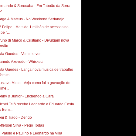
ernando & Sorocaba - Em Taboão da Serra
P
orge & Mateus - No Weekend Sertanejo
é Felipe - Mais de 1 milhão de acessos no
ipe "...
runo di Marco & Cristiano - Divulgam nova
rsão ...
uta Guedes - Vem me ver
anndo Azevedo - Whiskeci
uta Guedes - Lança nova música de trabalho
Vem m...
vo Mioto‏ - Veja como foi a gravação do
ime...
ohny & Junior - Enchendo a Cara
ichel Teló recebe Leonardo e Eduardo Costa
o Bem...
oni & Tiago - Dengo
efferson Silva - Pego Todas
i Paullo e Paulino e Leonardo na Villa