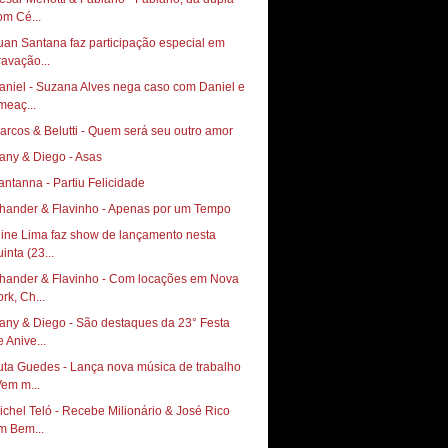
om Cé...
uan Santana faz participação especial em
ravação...
aniel - Suzana Alves nega caso com Daniel e
meaç...
arcos & Belutti - Quem será seu outro amor
any & Diego - Asas
antanna - Partiu Felicidade
hander & Flavinho - Apenas por um Tempo
line Lima faz show de lançamento nesta
inta (23...
hander & Flavinho - Com locações em Nova
rk, Ch...
any & Diego - São destaques da 23° Festa
e Anive...
uta Guedes - Lança nova música de trabalho
Vem m...
ichel Teló - Recebe Milionário & José Rico
m Bem...