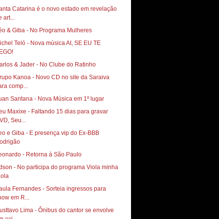
anta Catarina é o novo estado em revelação
 art...
ichel Teló - Nova música AI, SE EU TE
EGO!
arlos & Jader - No Clube do Ratinho
rupo Kanoa - Novo CD no site da Saraiva
ara comp...
uan Santana - Nova Música em 1º lugar
eu Maxixe - Faltando 15 dias para gravar
VD, Seu...
eo e Giba - E presença vip do Ex-BBB
odrigão
eonardo - Retorna à São Paulo
dson - No participa do programa Viola minha
iola
aula Fernandes - Sorteia ingressos para
how em R...
usttavo Lima - Ônibus do cantor se envolve