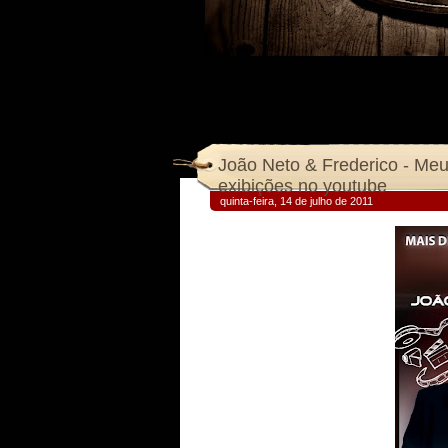
João Neto & Frederico - Meu
exibições no youtube
quinta-feira, 14 de julho de 2011