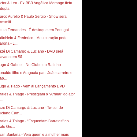
ictor & Leo - Ex-BBB Angélica Morango tieta
 dupla
arco Aurélio & Paulo Sérgio - Show será
ansmiti...
aula Fernandes - É destaque em Portugal
oãoNeto & Frederico - Meu coração pede
arona - L...
ezé Di Camargo & Luciano - DVD será
ravado em Sã...
ugo & Gabriel - No Clube do Ratinho
onaldo filho e Araguaia part. João carreiro e
ap...
Hugo & Tiago‏ - Vem ai Lançamento DVD
hales & Thiago - Prestigiam o “Arraial” do ator
..
ezé Di Camargo & Luciano - Twitter de
uciano Cam...
hales & Thiago - “Esquentam Barretos” no
ato Gro...
uan Santana - Veja quem é a mulher mais