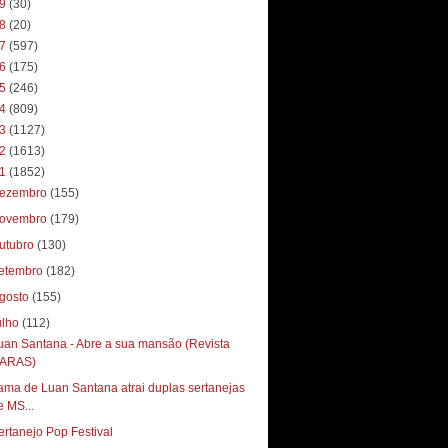
19
(30)
18
(20)
17
(597)
16
(175)
15
(246)
14
(809)
13
(1127)
12
(1613)
11
(1852)
ezembro
(155)
ovembro
(179)
utubro
(130)
etembro
(182)
gosto
(155)
ulho
(112)
uan Santana - Abre a sua mansão (Revista
ARAS)
ama de Luan Santana atrai duplas sertanejas
e MS...
ertanejo Pop Festival