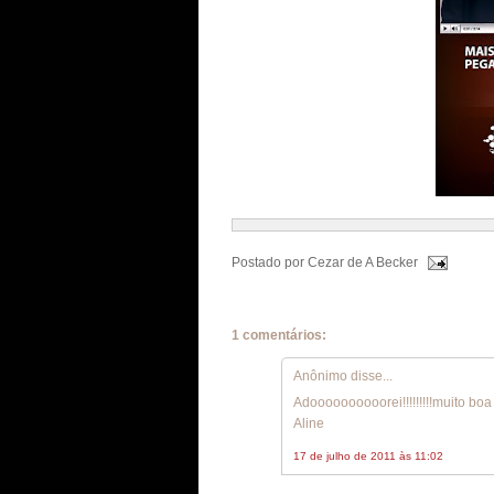
Postado por
Cezar de A Becker
1 comentários:
Anônimo disse...
Adoooooooooorei!!!!!!!!!muito boa
Aline
17 de julho de 2011 às 11:02