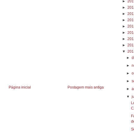
►
20
►
20
►
20
►
20
►
20
►
20
►
20
►
20
▼
20
►
d
►
n
►
o
►
s
Página inicial
Postagem mais antiga
►
a
▼
j
L
C
F
d
S