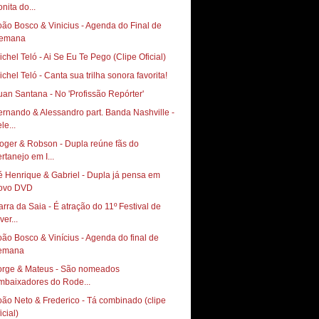
nita do...
oão Bosco & Vinicius - Agenda do Final de
emana
ichel Teló - Ai Se Eu Te Pego (Clipe Oficial)
ichel Teló - Canta sua trilha sonora favorita!
uan Santana - No 'Profissão Repórter'
ernando & Alessandro part. Banda Nashville -
le...
oger & Robson - Dupla reúne fãs do
ertanejo em I...
é Henrique & Gabriel - Dupla já pensa em
ovo DVD
arra da Saia - É atração do 11º Festival de
ver...
oão Bosco & Vinícius - Agenda do final de
emana
orge & Mateus - São nomeados
mbaixadores do Rode...
oão Neto & Frederico - Tá combinado (clipe
icial)