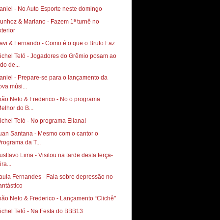
aniel - No Auto Esporte neste domingo
unhoz & Mariano - Fazem 1ª turnê no
xterior
avi & Fernando - Como é o que o Bruto Faz
ichel Teló - Jogadores do Grêmio posam ao
do de...
aniel - Prepare-se para o lançamento da
ova músi...
oão Neto & Frederico - No o programa
Melhor do B...
ichel Teló - No programa Eliana!
uan Santana - Mesmo com o cantor o
Programa da T...
usttavo Lima - Visitou na tarde desta terça-
ira...
aula Fernandes - Fala sobre depressão no
antástico
oão Neto & Frederico - Lançamento “Clichê"
ichel Teló - Na Festa do BBB13