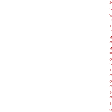
Z
G
W
P
P
R
M
c
M
ir
G
G
P
e
G
e
S
c
B
0