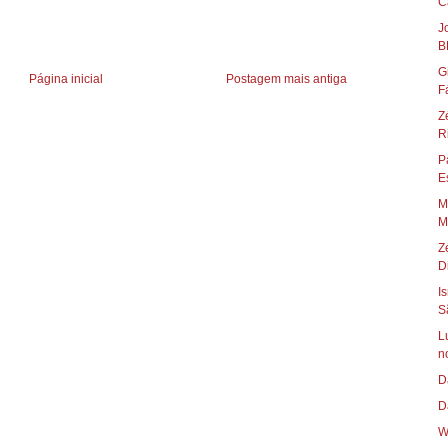
C
J
B
G
Página inicial
Postagem mais antiga
F
Z
Ri
P
E
M
M
Z
D
I
Sã
L
n
D
D
W