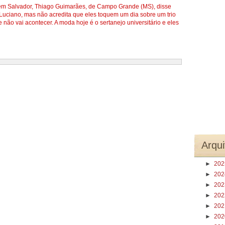
em Salvador, Thiago Guimarães, de Campo Grande (MS), disse
Luciano, mas não acredita que eles toquem um dia sobre um trio
e não vai acontecer. A moda hoje é o sertanejo universitário e eles
Arqui
►
20
►
20
►
20
►
20
►
20
►
20