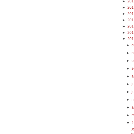
►
20
►
20
►
20
►
20
►
20
►
20
▼
20
►
d
►
n
►
o
►
s
►
a
►
j
►
j
►
m
►
a
►
m
▼
f
J