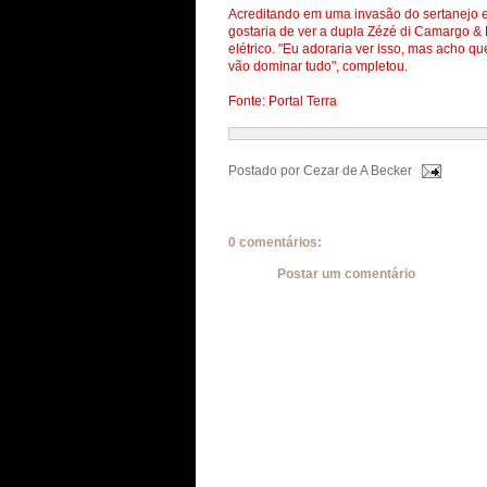
Acreditando em uma invasão do sertanejo 
gostaria de ver a dupla Zézé di Camargo & 
elétrico. "Eu adoraria ver isso, mas acho qu
vão dominar tudo", completou.
Fonte: Portal Terra
Postado por
Cezar de A Becker
0 comentários:
Postar um comentário