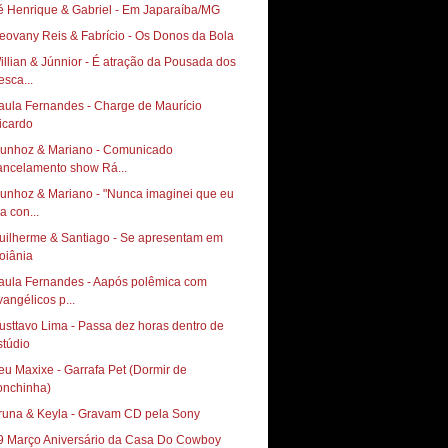
é Henrique & Gabriel - Em Japaraíba/MG
eovany Reis & Fabrício - Os Donos da Bola
illian & Júnnior - É atração da Pousada dos
esca...
aula Fernandes - Charge de Maurício
icardo
unhoz & Mariano - Comunicado
ancelamento show Rá...
unhoz & Mariano - "Nunca imaginei que eu
ia con...
uilherme & Santiago - Se apresentam em
oiânia
aula Fernandes - Aapós polêmica com
vangélicos p...
usttavo Lima - Passa dez horas dentro de
stúdio
eu Maxixe - Garrafa Pet (Dormir de
onchinha)
runa & Keyla - Gravam CD pela Sony
9 Março Aniversário da Casa Do Cowboy