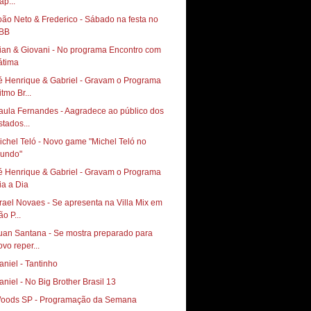
ap...
oão Neto & Frederico - Sábado na festa no
BB
ian & Giovani - No programa Encontro com
átima
é Henrique & Gabriel - Gravam o Programa
tmo Br...
aula Fernandes - Aagradece ao público dos
stados...
ichel Teló - Novo game "Michel Teló no
undo"
é Henrique & Gabriel - Gravam o Programa
ia a Dia
srael Novaes - Se apresenta na Villa Mix em
o P...
uan Santana - Se mostra preparado para
ovo reper...
aniel - Tantinho
aniel - No Big Brother Brasil 13
oods SP - Programação da Semana