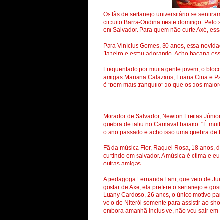
Os fãs de sertanejo universitário se senti
circuito Barra-Ondina neste domingo. Pelo 
em Salvador. Para quem não curte Axé, essa
Para Vinícius Gomes, 30 anos, essa novidade
Janeiro e estou adorando. Acho bacana essa
Frequentado por muita gente jovem, o bloc
amigas Mariana Calazans, Luana Cina e Paul
é "bem mais tranquilo" do que os dos maio
Morador de Salvador, Newton Freitas Júnio
quebra de tabu no Carnaval baiano. "É mui
o ano passado e acho isso uma quebra de tab
Fã da música Flor, Raquel Rosa, 18 anos, d
curtindo em salvador. A música é ótima e e
outras amigas.
A pedagoga Fernanda Fani, que veio de Jui
gostar de Axé, ela prefere o sertanejo e g
Luany Cardoso, 26 anos, o único motivo par
veio de Niterói somente para assistir ao s
embora amanhã inclusive, não vou sair em 