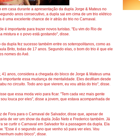
ram em casa durante a apresentação da dupla Jorge & Mateus no
segundo anos consecutivo, a dupla sai em cima de um trio elétrico
 é uma excelente chance de ir atrás do trio no Carnaval.
 é importante para trazer novos turistas. "Eu vim do Rio de
 mistura e o povo está gostando", disse.
o da dupla fez sucesso também entre os soteropolitanos, como as
a Brito, todas de 17 anos. Segundo elas, o bom do trio é que ele
res nomes do Axé.
r, 41 anos, considera a chegada do bloco de Jorge & Mateus uma
to importante essa mudança de mentalidade. Eles desfilam desde
u no circuito. Todo ano que vierem, eu vou atrás do trio", disse.
isse que essa moda veio para ficar. "Tem cada vez mais gente
u sou louca por eles", disse a jovem, que estava acompanhada de
z de Fora para o Carnaval de Salvador, disse que, apesar de
ostaria de ver um show da dupla João Neto e Frederico também. Já
a se curtir o Carnaval em Salvador foi a passagem da dupla. Ela
how. "Esse é o segundo ano que venho só para ver eles. Vou
nenhum outro bloco", disse.