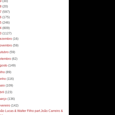
19
(30)
18
(20)
17
(597)
16
(175)
15
(246)
14
(809)
13
(1127)
ezembro
(16)
ovembro
(59)
utubro
(59)
etembro
(62)
gosto
(149)
ulho
(89)
unho
(116)
aio
(109)
bril
(123)
arço
(136)
evereiro
(142)
oão Lucas & Walter Filho part.João Carreiro &