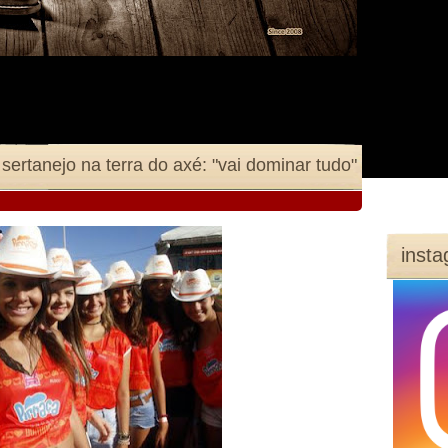
rtanejo na terra do axé: "vai dominar tudo"
inst