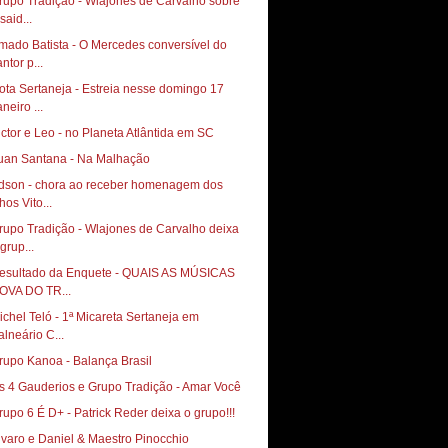
rupo Tradição - Wlajones de Carvalho sobre
said...
mado Batista - O Mercedes conversível do
ntor p...
ota Sertaneja - Estreia nesse domingo 17
neiro ...
ictor e Leo - no Planeta Atlântida em SC
uan Santana - Na Malhação
dson - chora ao receber homenagem dos
lhos Vito...
rupo Tradição - Wlajones de Carvalho deixa
grup...
esultado da Enquete - QUAIS AS MÚSICAS
OVA DO TR...
ichel Teló - 1ª Micareta Sertaneja em
alneário C...
rupo Kanoa - Balança Brasil
s 4 Gauderios e Grupo Tradição - Amar Você
rupo 6 É D+ - Patrick Reder deixa o grupo!!!
lvaro e Daniel & Maestro Pinocchio