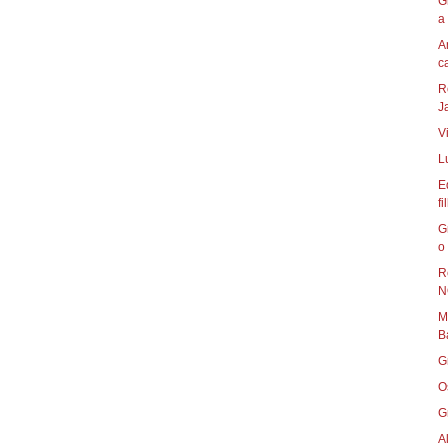
G
a 
A
ca
R
Ja
V
L
E
fi
G
o 
R
N
M
B
G
O
G
A