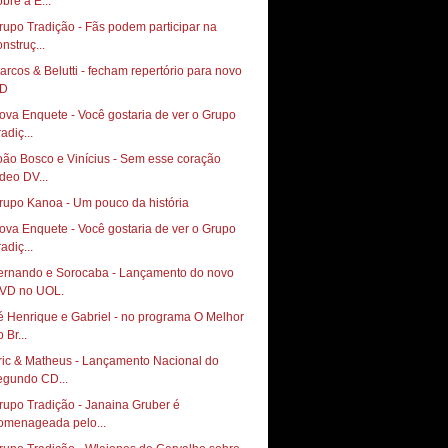
obre a E...
rupo Tradição - Fãs podem participar na
nstruç...
arcos & Belutti - fecham repertório para novo
D
ova Enquete - Você gostaria de ver o Grupo
adiç...
oão Bosco e Vinícius - Sem esse coração
ídeo DV...
rupo Kanoa - Um pouco da história
ova Enquete - Você gostaria de ver o Grupo
adiç...
ernando e Sorocaba - Lançamento do novo
VD no UOL.
é Henrique e Gabriel - no programa O Melhor
 Br...
ric & Matheus - Lançamento Nacional do
egundo CD...
rupo Tradição - Janaina Gruber é
omenageada pelo...