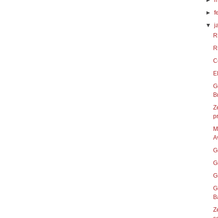
►
m
►
f
▼
j
R
R
C
E
G
B
Z
p
M
Av
G
G
G
G
B
Z