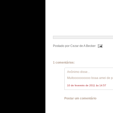
Postado por
Cezar de A Becker
1 comentários:
Anônimo disse...
Muitoooooooooo boaa amei de p
10 de fevereiro de 2011 às 14:57
Postar um comentário