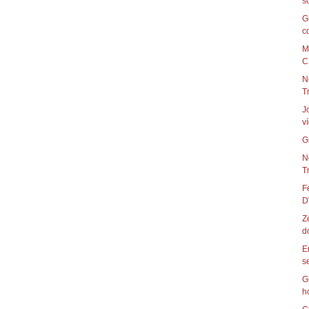
s
G
co
M
C
N
Tr
J
v
G
N
Tr
F
D
Z
do
E
s
G
h