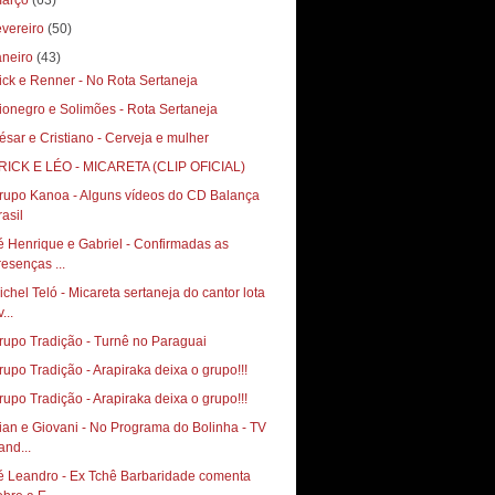
arço
(63)
evereiro
(50)
aneiro
(43)
ick e Renner - No Rota Sertaneja
ionegro e Solimões - Rota Sertaneja
ésar e Cristiano - Cerveja e mulher
RICK E LÉO - MICARETA (CLIP OFICIAL)
rupo Kanoa - Alguns vídeos do CD Balança
rasil
é Henrique e Gabriel - Confirmadas as
resenças ...
ichel Teló - Micareta sertaneja do cantor lota
...
rupo Tradição - Turnê no Paraguai
rupo Tradição - Arapiraka deixa o grupo!!!
rupo Tradição - Arapiraka deixa o grupo!!!
ian e Giovani - No Programa do Bolinha - TV
and...
é Leandro - Ex Tchê Barbaridade comenta