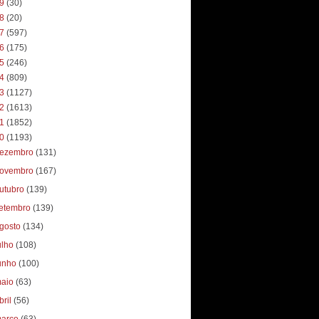
19
(30)
18
(20)
17
(597)
16
(175)
15
(246)
14
(809)
13
(1127)
12
(1613)
11
(1852)
10
(1193)
ezembro
(131)
ovembro
(167)
utubro
(139)
etembro
(139)
gosto
(134)
ulho
(108)
unho
(100)
aio
(63)
bril
(56)