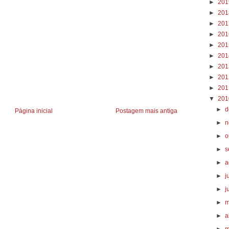
►
20
►
20
►
20
►
20
►
20
►
20
►
20
►
20
►
20
▼
20
►
d
Página inicial
Postagem mais antiga
►
n
►
o
►
s
►
a
►
j
►
j
►
m
►
a