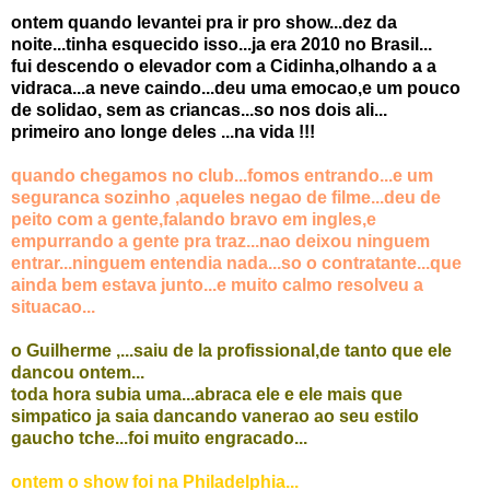
ontem quando levantei pra ir pro show...dez da
noite...tinha esquecido isso...ja era 2010 no Brasil...
fui descendo o elevador com a Cidinha,olhando a a
vidraca...a neve caindo...deu uma emocao,e um pouco
de solidao, sem as criancas...so nos dois ali...
primeiro ano longe deles ...na vida !!!
quando chegamos no club...fomos entrando...e um
seguranca sozinho ,aqueles negao de filme...deu de
peito com a gente,falando bravo em ingles,e
empurrando a gente pra traz...nao deixou ninguem
entrar...ninguem entendia nada...so o contratante...que
ainda bem estava junto...e muito calmo resolveu a
situacao...
o Guilherme ,...saiu de la profissional,de tanto que ele
dancou ontem...
toda hora subia uma...abraca ele e ele mais que
simpatico ja saia dancando vanerao ao seu estilo
gaucho tche...foi muito engracado...
ontem o show foi na Philadelphia...