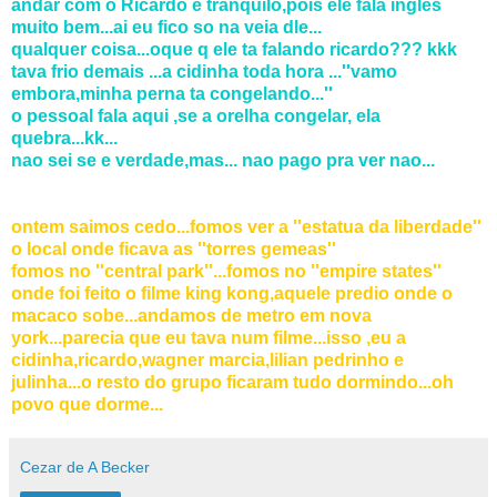
andar com o Ricardo e tranquilo,pois ele fala ingles
muito bem...ai eu fico so na veia dle...
qualquer coisa...oque q ele ta falando ricardo??? kkk
tava frio demais ...a cidinha toda hora ...''vamo
embora,minha perna ta congelando...''
o pessoal fala aqui ,se a orelha congelar, ela
quebra...kk...
nao sei se e verdade,mas... nao pago pra ver nao...
ontem saimos cedo...fomos ver a ''estatua da liberdade''
o local onde ficava as ''torres gemeas''
fomos no ''central park''...fomos no ''empire states''
onde foi feito o filme king kong,aquele predio onde o
macaco sobe...andamos de metro em nova
york...parecia que eu tava num filme...isso ,eu a
cidinha,ricardo,wagner marcia,lilian pedrinho e
julinha...o resto do grupo ficaram tudo dormindo...oh
povo que dorme...
Cezar de A Becker