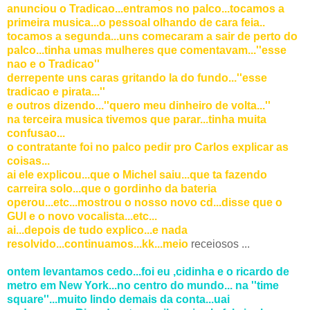
anunciou o Tradicao...entramos no palco...tocamos a
primeira musica...o pessoal olhando de cara feia..
tocamos a segunda...uns comecaram a sair de perto do
palco...tinha umas mulheres que comentavam...''esse
nao e o Tradicao''
derrepente uns caras gritando la do fundo...''esse
tradicao e pirata...''
e outros dizendo...''quero meu dinheiro de volta...''
na terceira musica tivemos que parar...tinha muita
confusao...
o contratante foi no palco pedir pro Carlos explicar as
coisas...
ai ele explicou...que o Michel saiu...que ta fazendo
carreira solo...que o gordinho da bateria
operou...etc...mostrou o nosso novo cd...disse que o
GUI e o novo vocalista...etc...
ai...depois de tudo explico...e nada
resolvido...continuamos...kk...meio
receiosos ...
ontem levantamos cedo...foi eu ,cidinha e o ricardo de
metro em New York...no centro do mundo... na ''time
square''...muito lindo demais da conta...uai