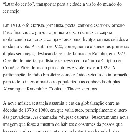
“Luar do sertão”, transportar para a cidade a visão do mundo do
sertanejo.
Em 1910, o folclorista, jornalista, poeta, cantor e escritor Cornélio
Pires financiou e gravou o primeiro disco de música caipira,
mobilizando cantores e compositores para divulgarem nas cidades a
moda da viola. A partir de 1920, começaram a aparecer as primeiras
duplas sertanejas, destacando-se a de Jararaca e Ratinho, em 1927.
O estilo do interior paulista fez sucesso com a Turma Caipira de
Cornélio Pires, formada por cantores e violeiros, em 1929. A
participação do rádio brasileiro como o único veículo de informação
para todo o interior brasileiro popularizou as conhecidas duplas
Alvarenga e Ranchinho, Tonico e Tinoco, e outras.
A nova música sertaneja assumiu a era da globalização entre as
décadas de 1970 e 1980, em que valia tudo, principalmente o lucro
das gravadoras. As chamadas “duplas caipiras” buscaram uma nova
imagem que fosse a mistura de hábitos e costumes da pessoa que
havia deixado o campo e tentava se adaptar à modernidade das