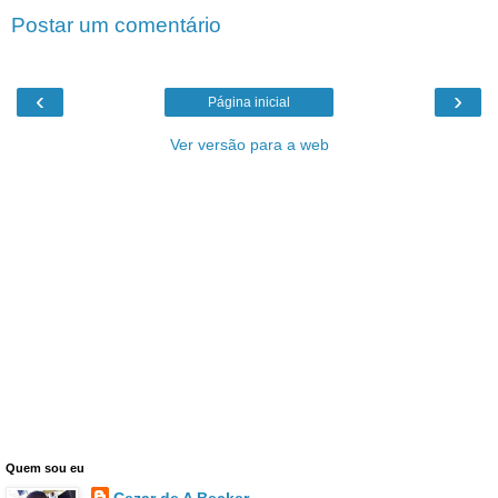
Postar um comentário
‹
›
Página inicial
Ver versão para a web
Quem sou eu
Cezar de A Becker