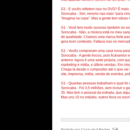
G1 - E vocês refletem isso no DVD? É mais
Sorocaba - Sim, mesmo nas mais “para ci
“Imagina na copa”. Mas a gente tem várias ro
G1 - Você tem muito sucesso também no esc
Sorocaba - Não, a música está no meu sangu
de qualidade. Criamos uma marca forte par
gera bom conteúdo. Faltava isso no mercad
G1 - Vocês compraram uma casa nova para
Sorocaba - A gente trocou, pois ficávamo
anterior. Agora é uma sede própria, com qua
marketing e mídia, e último vendas. Em cim
Chega lá desde o compositor até o que vai se
site, imprensa, mídia, venda de eventos, pr
G1 - Quantas pessoas trabalham e qual foi 
Sorocaba - Foi 3,5 milhões, sem incluir o g
35. Mas tem o pessoal da estrada, que algu
Mas uns 10 no estúdio, outros fixos no escri
Postado por
Cezar de A Becker