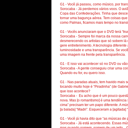
G1 - Você já passou, como músico, por tran
Sorocaba - Já perdemos vários voos. O avi
Copa das Confederações. Tinha que descer 
tornar uma bagunça aérea. Tem coisas que
como Palmas, ficamos mais tempo no transi
G1 - Vocês anunciaram que o DVD terá “tru
Sorocaba - Sempre foi marca da nossa carre
desmerecendo os artistas que só sobem lá 
gere entretenimento. A tecnologia diferent
luminosidade e uma transparência. Se você 
uma imagem na frente pela transparência.
G1 - E isso vai acontecer só no DVD ou vão
Sorocaba - A gente conseguiu criar uma coi
Quando eu for, eu quero isso.
G1 - Nas paradas atuais, tem havido mais s
tocando muito hoje é “Piradinha” (de Gabri
que isso acontece?
Sorocaba - Eu acho que é um pouco quest
nova. Mas [o romantismo] é uma tendência s
cima” precisam ter um papo diferente. A m
[a balada] “Madri”. Esqueceram a [agitada] 
G1 - Você já havia dito que “as músicas de 
Sorocaba - Já está acontecendo. Essas mú
mas quando somem, somem de um jeito... Ge