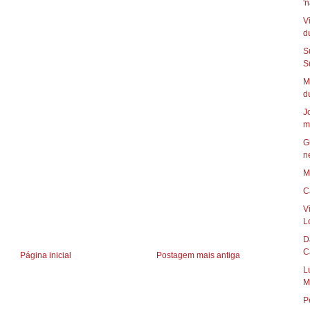
'n
V
du
S
Su
M
du
J
mi
G
ne
M
C
V
Lo
Da
C
Página inicial
Postagem mais antiga
Luan 
M
P