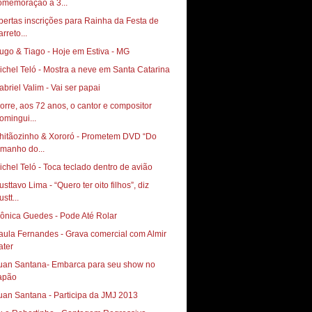
omemoração a 3...
bertas inscrições para Rainha da Festa de
rreto...
ugo & Tiago - Hoje em Estiva - MG
ichel Teló - Mostra a neve em Santa Catarina
abriel Valim - Vai ser papai
orre, aos 72 anos, o cantor e compositor
omingui...
hitãozinho & Xororó - Prometem DVD “Do
amanho do...
ichel Teló - Toca teclado dentro de avião
usttavo Lima - “Quero ter oito filhos”, diz
stt...
ônica Guedes - Pode Até Rolar
aula Fernandes - Grava comercial com Almir
ater
uan Santana- Embarca para seu show no
apão
uan Santana - Participa da JMJ 2013