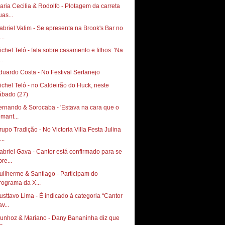
aria Cecilia & Rodolfo - Plotagem da carreta
uas...
abriel Valim - Se apresenta na Brook's Bar no
...
ichel Teló - fala sobre casamento e filhos: 'Na
..
duardo Costa - No Festival Sertanejo
ichel Teló - no Caldeirão do Huck, neste
ábado (27)
ernando & Sorocaba - 'Estava na cara que o
omant...
rupo Tradição - No Victoria Villa Festa Julina
..
abriel Gava - Cantor está confirmado para se
re...
uilherme & Santiago - Participam do
rograma da X...
usttavo Lima - É indicado à categoria “Cantor
v...
unhoz & Mariano - Dany Bananinha diz que