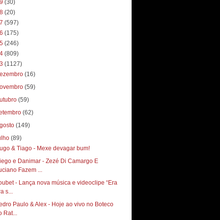
19
(30)
18
(20)
17
(597)
16
(175)
15
(246)
14
(809)
13
(1127)
ezembro
(16)
ovembro
(59)
utubro
(59)
etembro
(62)
gosto
(149)
ulho
(89)
ugo & Tiago - Mexe devagar bum!
iego e Danimar - Zezé Di Camargo E
uciano Fazem ...
oubet - Lança nova música e videoclipe “Era
a s...
edro Paulo & Alex - Hoje ao vivo no Boteco
 Rat...