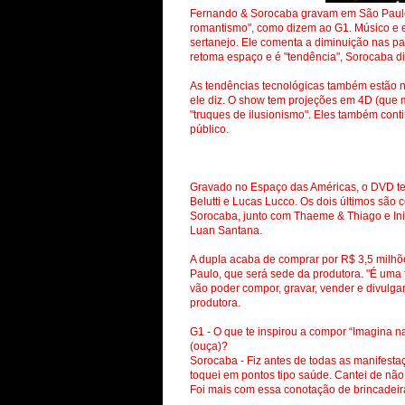
Fernando & Sorocaba gravam em São Paulo
romantismo", como dizem ao G1. Músico e 
sertanejo. Ele comenta a diminuição nas p
retoma espaço e é "tendência", Sorocaba diz
As tendências tecnológicas também estão na
ele diz. O show tem projeções em 4D (que 
"truques de ilusionismo". Eles também con
público.
Gravado no Espaço das Américas, o DVD ter
Belutti e Lucas Lucco. Os dois últimos são 
Sorocaba, junto com Thaeme & Thiago e Ini
Luan Santana.
A dupla acaba de comprar por R$ 3,5 milh
Paulo, que será sede da produtora. "É uma
vão poder compor, gravar, vender e divulgar 
produtora.
G1 - O que te inspirou a compor “Imagina n
(ouça)?
Sorocaba - Fiz antes de todas as manifestaç
toquei em pontos tipo saúde. Cantei de não f
Foi mais com essa conotação de brincadeira