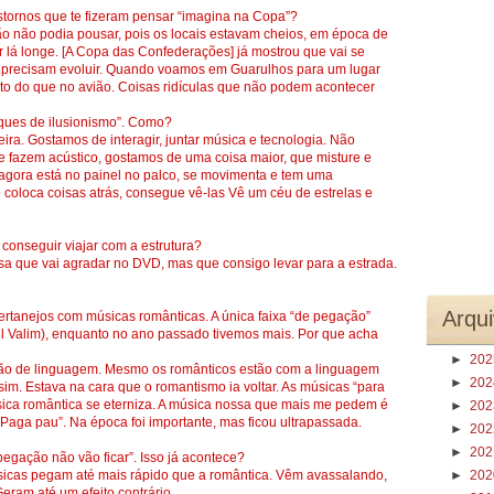
stornos que te fizeram pensar “imagina na Copa”?
ão não podia pousar, pois os locais estavam cheios, em época de
lá longe. [A Copa das Confederações] já mostrou que vai se
 precisam evoluir. Quando voamos em Guarulhos para um lugar
to do que no avião. Coisas ridículas que não podem acontecer
ques de ilusionismo”. Como?
ira. Gostamos de interagir, juntar música e tecnologia. Não
e fazem acústico, gostamos de uma coisa maior, que misture e
e agora está no painel no palco, se movimenta e tem uma
coloca coisas atrás, consegue vê-las Vê um céu de estrelas e
 conseguir viajar com a estrutura?
sa que vai agradar no DVD, mas que consigo levar para a estrada.
Arqui
ertanejos com músicas românticas. A única faixa “de pegação”
el Valim), enquanto no ano passado tivemos mais. Por que acha
►
20
ão de linguagem. Mesmo os românticos estão com a linguagem
►
20
im. Estava na cara que o romantismo ia voltar. As músicas “para
úsica romântica se eterniza. A música nossa que mais me pedem é
►
20
“Paga pau”. Na época foi importante, mas ficou ultrapassada.
►
20
►
20
pegação não vão ficar”. Isso já acontece?
sicas pegam até mais rápido que a romântica. Vêm avassalando,
►
20
ram até um efeito contrário.