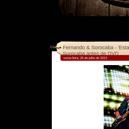
Fernando & Sorocaba - 'Estav
Sorocaba antes de DVD
sexta-feira, 26 de julho de 2013