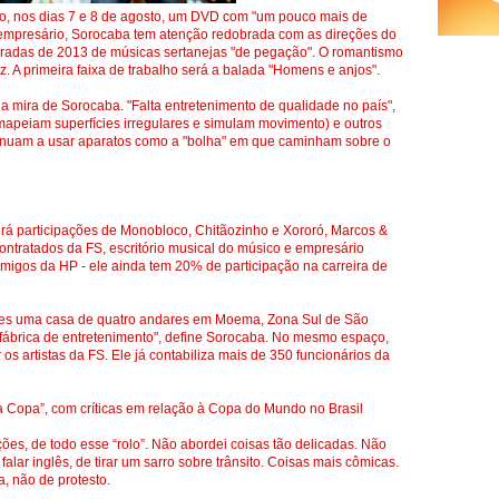
, nos dias 7 e 8 de agosto, um DVD com "um pouco mais de
empresário, Sorocaba tem atenção redobrada com as direções do
aradas de 2013 de músicas sertanejas "de pegação". O romantismo
. A primeira faixa de trabalho será a balada "Homens e anjos".
 mira de Sorocaba. "Falta entretenimento de qualidade no país",
mapeiam superfícies irregulares e simulam movimento) e outros
tinuam a usar aparatos como a "bolha" em que caminham sobre o
á participações de Monobloco, Chitãozinho e Xororó, Marcos &
contratados da FS, escritório musical do músico e empresário
migos da HP - ele ainda tem 20% de participação na carreira de
ões uma casa de quatro andares em Moema, Zona Sul de São
 fábrica de entretenimento", define Sorocaba. No mesmo espaço,
os artistas da FS. Ele já contabiliza mais de 350 funcionários da
a Copa”, com críticas em relação à Copa do Mundo no Brasil
ões, de todo esse “rolo”. Não abordei coisas tão delicadas. Não
alar inglês, de tirar um sarro sobre trânsito. Coisas mais cômicas.
, não de protesto.