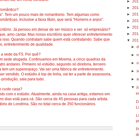
►
20
►
20
 romântico?
►
20
ma”. Tem um pouco mais de romantismo. Tem algumas como
mânticas. Inclusive a faixa título, que será "Homens e anjos".
►
20
►
20
ritório. Já pensou em deixar de ser músico e ser só empresário?
►
20
e, amo cantar. Mas nosso escritório quer oferecer entretenimento
a isso. Quando contratam sabe quem está contratando. Sabe que
▼
20
o, entretenimento de qualidade.
►
d
 a sede da FS. Por quê?
►
n
s em sede alugada. Continuamos em Moema, a cinco quadras da
►
o
tro andares. Primeiro só estúdio, segundo só diretoria, terceiro
a tem um superespaço. Vai ser uma fábrica de entretenimento.
►
s
r vendido. O estúdio é top de linha, vai ter a parte de assessoria,
é-produção, sala para tudo.
►
a
▼
j
o custo casa?
H
asto com o estúdio. Atualmente, ainda na casa antiga, estamos em
ns dias está para cá. São cerca de 45 pessoas para cada artista.
D
tório de Londrina. São no total cerca de 350 funcionários.
L
L
pr
P
do