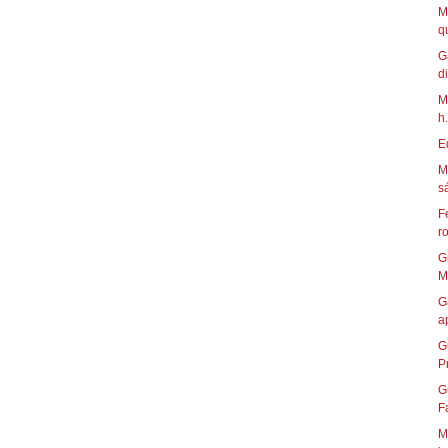
M
q
G
di
M
h.
E
M
s
F
r
G
M.
G
ap
G
P
G
Fa
M