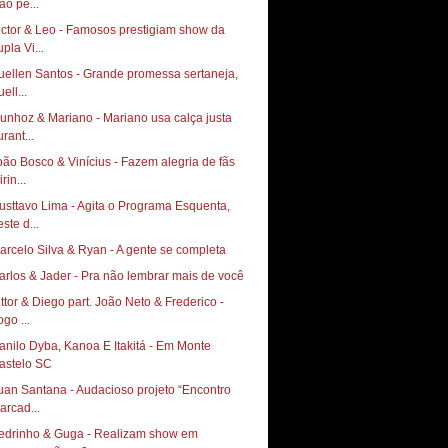
ão pe...
ictor & Leo - Famosos prestigiam show da
pla Vi...
uellen Santos - Grande promessa sertaneja,
ell...
unhoz & Mariano - Mariano usa calça justa
rant...
oão Bosco & Vinícius - Fazem alegria de fãs
rin...
usttavo Lima - Agita o Programa Esquenta,
ste d...
arcelo Silva & Ryan - A gente se completa
arlos & Jader - Pra não lembrar mais de você
ittor & Diego part. João Neto & Frederico -
go ...
nilo Dyba, Kanoa E Itakitá‏ - Em Monte
astelo SC
Santana‏ - Audacioso projeto “Encontro
arcad...
edrinho & Guga - Realizam show em