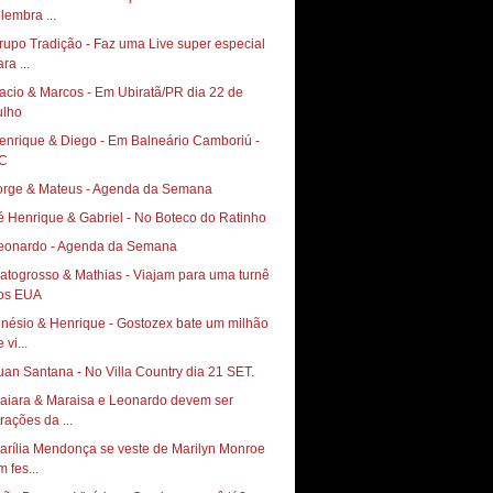
elembra ...
rupo Tradição - Faz uma Live super especial
ra ...
acio & Marcos - Em Ubiratã/PR dia 22 de
ulho
enrique & Diego - Em Balneário Camboriú -
C
orge & Mateus - Agenda da Semana
é Henrique & Gabriel - No Boteco do Ratinho
eonardo - Agenda da Semana
atogrosso & Mathias - Viajam para uma turnê
os EUA
inésio & Henrique - Gostozex bate um milhão
 vi...
uan Santana - No Villa Country dia 21 SET.
aiara & Maraisa e Leonardo devem ser
trações da ...
arília Mendonça se veste de Marilyn Monroe
 fes...