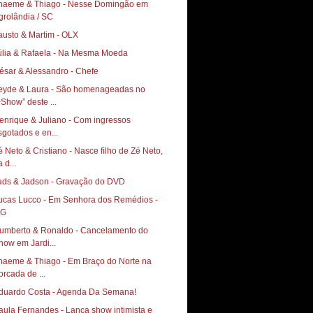
haeme & Thiago - Nesse Domingão em
grolândia / SC
austo & Martim - OLX
úlia & Rafaela - Na Mesma Moeda
ésar & Alessandro - Chefe
eyde & Laura - São homenageadas no
+Show” deste ...
enrique & Juliano - Com ingressos
sgotados e en...
é Neto & Cristiano - Nasce filho de Zé Neto,
 d...
ads & Jadson - Gravação do DVD
ucas Lucco - Em Senhora dos Remédios -
G
umberto & Ronaldo - Cancelamento do
how em Jardi...
haeme & Thiago - Em Braço do Norte na
orcada de ...
duardo Costa - Agenda Da Semana!
aula Fernandes - Lança show intimista e