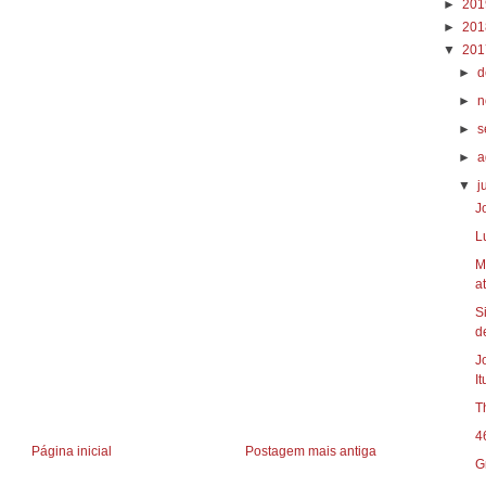
►
20
►
20
▼
20
►
d
►
n
►
s
►
a
▼
j
J
L
M
at
S
d
J
I
T
4
Página inicial
Postagem mais antiga
G