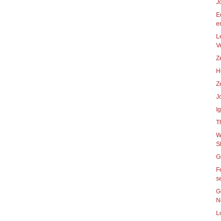
J
E
en
L
V
Z
H
Z
J
I
T
W
S
G
F
s
G
N
L