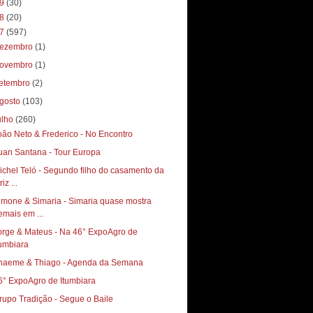
19
(30)
18
(20)
17
(597)
ezembro
(1)
ovembro
(1)
etembro
(2)
gosto
(103)
ulho
(260)
oão Neto & Frederico - No Encontro
uan Santana - Tour Europa
ichel Teló - Segundo filho do casamento da
riz ...
imone & Simaria - Simaria quase mostra
emais em ...
orge & Mateus - Na 46° ExpoAgro de
tumbiara
haeme & Thiago - Agenda da Semana
6° ExpoAgro de Itumbiara
rupo Tradição - Segue o Baile