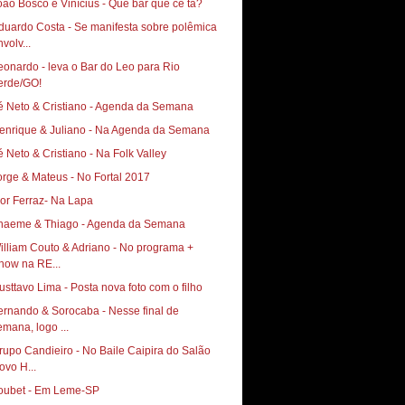
oão Bosco e Vinícius - Que bar que cê tá?
duardo Costa - Se manifesta sobre polêmica
volv...
eonardo - leva o Bar do Leo para Rio
erde/GO!
é Neto & Cristiano - Agenda da Semana
enrique & Juliano - Na Agenda da Semana
é Neto & Cristiano - Na Folk Valley
orge & Mateus - No Fortal 2017
gor Ferraz- Na Lapa
haeme & Thiago - Agenda da Semana
illiam Couto & Adriano - No programa +
how na RE...
usttavo Lima - Posta nova foto com o filho
ernando & Sorocaba - Nesse final de
emana, logo ...
rupo Candieiro - No Baile Caipira do Salão
ovo H...
oubet - Em Leme-SP