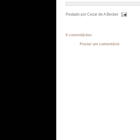
Postado por
Cezar de A Becker
0 comentários:
Postar um comentário