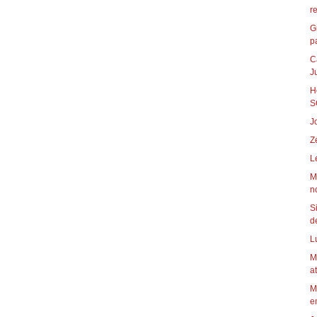
r
G
pa
C
J
H
S
J
Z
L
M
n
S
de
L
M
a
M
em