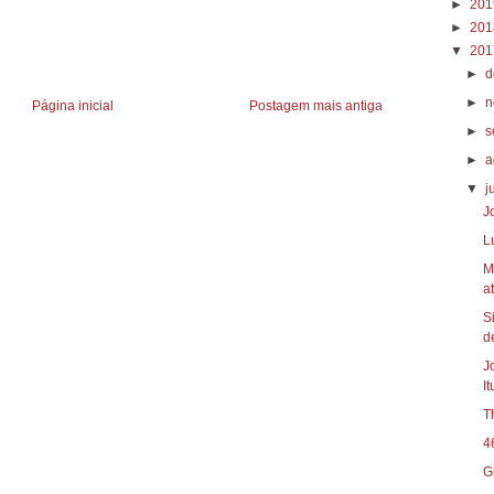
►
20
►
20
▼
20
►
d
►
n
Página inicial
Postagem mais antiga
►
s
►
a
▼
j
J
L
M
at
S
d
J
I
T
4
G