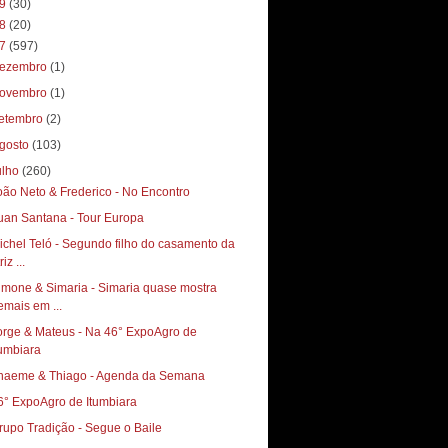
19
(30)
18
(20)
17
(597)
ezembro
(1)
ovembro
(1)
etembro
(2)
gosto
(103)
ulho
(260)
oão Neto & Frederico - No Encontro
uan Santana - Tour Europa
ichel Teló - Segundo filho do casamento da
riz ...
imone & Simaria - Simaria quase mostra
emais em ...
orge & Mateus - Na 46° ExpoAgro de
tumbiara
haeme & Thiago - Agenda da Semana
6° ExpoAgro de Itumbiara
rupo Tradição - Segue o Baile