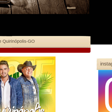
e Quirinópolis-GO
inst