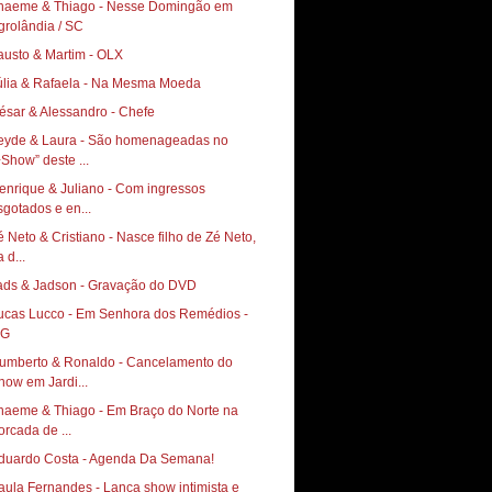
haeme & Thiago - Nesse Domingão em
grolândia / SC
austo & Martim - OLX
úlia & Rafaela - Na Mesma Moeda
ésar & Alessandro - Chefe
eyde & Laura - São homenageadas no
+Show” deste ...
enrique & Juliano - Com ingressos
sgotados e en...
é Neto & Cristiano - Nasce filho de Zé Neto,
 d...
ads & Jadson - Gravação do DVD
ucas Lucco - Em Senhora dos Remédios -
G
umberto & Ronaldo - Cancelamento do
how em Jardi...
haeme & Thiago - Em Braço do Norte na
orcada de ...
duardo Costa - Agenda Da Semana!
aula Fernandes - Lança show intimista e