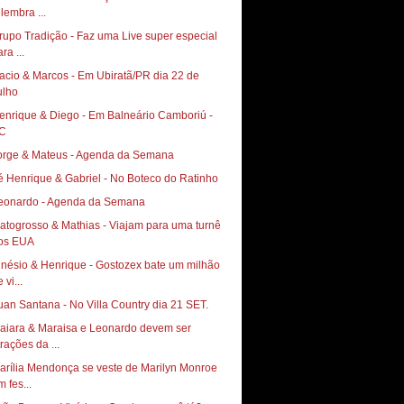
elembra ...
rupo Tradição - Faz uma Live super especial
ra ...
acio & Marcos - Em Ubiratã/PR dia 22 de
ulho
enrique & Diego - Em Balneário Camboriú -
C
orge & Mateus - Agenda da Semana
é Henrique & Gabriel - No Boteco do Ratinho
eonardo - Agenda da Semana
atogrosso & Mathias - Viajam para uma turnê
os EUA
inésio & Henrique - Gostozex bate um milhão
 vi...
uan Santana - No Villa Country dia 21 SET.
aiara & Maraisa e Leonardo devem ser
trações da ...
arília Mendonça se veste de Marilyn Monroe
 fes...