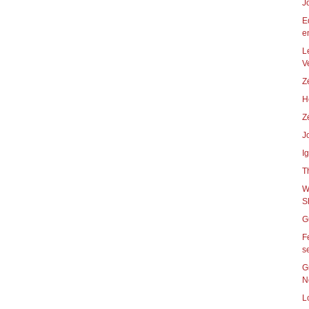
J
E
en
L
V
Z
H
Z
J
I
T
W
S
G
F
s
G
N
L