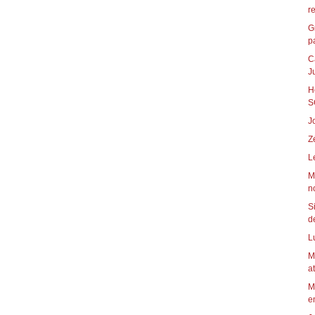
r
G
pa
C
J
H
S
J
Z
L
M
n
S
de
L
M
a
M
em