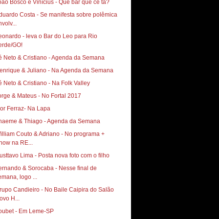
oão Bosco e Vinícius - Que bar que cê tá?
duardo Costa - Se manifesta sobre polêmica
volv...
eonardo - leva o Bar do Leo para Rio
erde/GO!
é Neto & Cristiano - Agenda da Semana
enrique & Juliano - Na Agenda da Semana
é Neto & Cristiano - Na Folk Valley
orge & Mateus - No Fortal 2017
gor Ferraz- Na Lapa
haeme & Thiago - Agenda da Semana
illiam Couto & Adriano - No programa +
how na RE...
usttavo Lima - Posta nova foto com o filho
ernando & Sorocaba - Nesse final de
emana, logo ...
rupo Candieiro - No Baile Caipira do Salão
ovo H...
oubet - Em Leme-SP