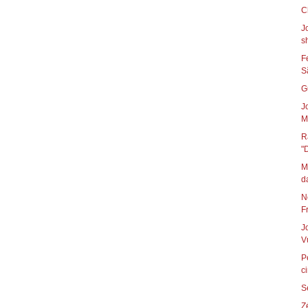
J
s
F
S
G
J
M
R
"
M
da
N
Fr
J
V
P
c
S
Z