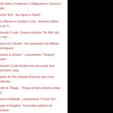
oão Neto e Frederico, Chitãozinho e Xororó e
oão...
ichel Teló - No Agora é Tarde!
eu Maxixe e Gustavo Lima - Animam último
a do S...
duardo Costa - Novas músicas "Se Não Vai,
u Vou"...
arcos & Cláudio - No aniversário de Milene
omingues
obson & Juliano - Lançamento "Simples
ssim"
duardo Costa mostra sua casa para Ana
ickmann; veja
antor do Trio Parada Dura diz que novo
rtanejo ...
edro & Thiago - Thiago já tem primeiro show
l...
arcos & Belutti - Lançamento "I Love You"
oger & Rogério - Encantam público do