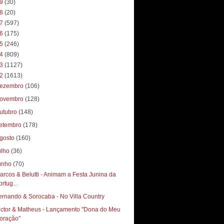
19
(30)
18
(20)
17
(597)
16
(175)
15
(246)
14
(809)
13
(1127)
12
(1613)
ezembro
(106)
ovembro
(128)
utubro
(148)
etembro
(178)
gosto
(160)
ulho
(36)
unho
(70)
arcos & Belutti - Animam a Festa Junina da
rtug...
ernando & Sorocaba - No Villa Country
ictor & Matheus - Lançamento "Dona do Meu
oração"