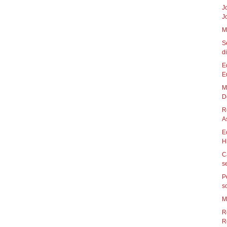
J
J
M
S
di
E
E
M
D
R
A
E
H
C
se
P
so
M
R