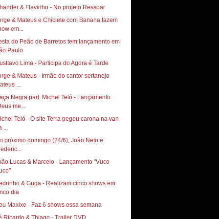
orge & Mateus e Chiclete com Banana fazem
how em...
esta do Peão de Barretos tem lançamento em
ão Paulo
usttavo Lima - Participa do Agora é Tarde
orge & Mateus - Irmão do cantor sertanejo
ateus ...
aça Negra part. Michel Teló - Lançamento
Deus me...
ichel Teló - O site Terra pegou carona na van
 ...
o próximo domingo (24/6), João Neto e
ederic...
oão Lucas & Marcelo - Lançamento "Vuco
uco"
edrinho & Guga - Realizam cinco shows em
inco dia
eu Maxixe - Faz 6 shows essa semana
é Ricardo & Thiago - Trailer DVD