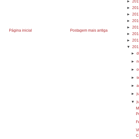
►
20
►
20
►
20
►
20
►
20
Página inicial
Postagem mais antiga
►
20
►
20
▼
20
►
d
►
n
►
o
►
s
►
a
►
j
▼
j
M
Po
F
V
C