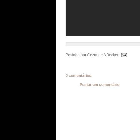
Postado por
Cezar de A Becker
0 comentários:
Postar um comentário