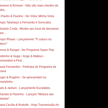
eivison & Romulo - Não são mais clientes da
tra...
duardo Costa - Mostra seu local de descanso
ra ...
rupo Rhaas - Lançamento "Ti cutuco nu
utuco"
edrinho & Guga / Jorge & Mateus -
omandam a Fest...
aula Fernandes - Participa do Programa da
oger & Rogério - Se apresentam no
ads & Jadson - Lançamento Eucaliptos
hander & Flavinho - Lançam "Mistura das
ia Cecília & Rodolfo‏ - Hoje Transmissão Ao