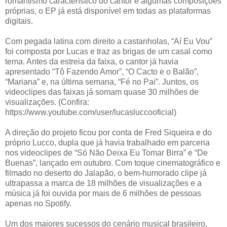
romantismo característico do cantor e algumas composições
próprias, o EP já está disponível em todas as plataformas
digitais.
Com pegada latina com direito a castanholas, “Aí Eu Vou”
foi composta por Lucas e traz as brigas de um casal como
tema. Antes da estreia da faixa, o cantor já havia
apresentado “Tô Fazendo Amor”, “O Cacto e o Balão”,
“Mariana” e, na última semana, “Fé no Pai”. Juntos, os
videoclipes das faixas já somam quase 30 milhões de
visualizações. (Confira:
https://www.youtube.com/user/lucasluccooficial)
A direção do projeto ficou por conta de Fred Siqueira e do
próprio Lucco, dupla que já havia trabalhado em parceria
nos videoclipes de “Só Não Deixa Eu Tomar Birra” e “De
Buenas”, lançado em outubro. Com toque cinematográfico e
filmado no deserto do Jalapão, o bem-humorado clipe já
ultrapassa a marca de 18 milhões de visualizações e a
música já foi ouvida por mais de 6 milhões de pessoas
apenas no Spotify.
Um dos maiores sucessos do cenário musical brasileiro,