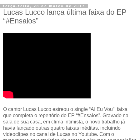
terça-feira, 28 de março de 2017
Lucas Lucco lança última faixa do EP
“#Ensaios”
O cantor Lucas Lucco estreou o single “Aí Eu Vou”, faixa
que completa o repertório do EP “#Ensaios”. Gravado na
sala de sua casa, em clima intimista, o novo trabalho já
havia lançado outras quatro faixas inéditas, incluindo
videoclipes no canal de Lucas no Youtube. Com o