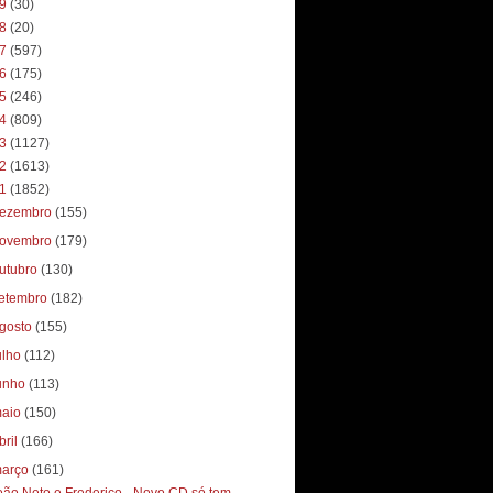
19
(30)
18
(20)
17
(597)
16
(175)
15
(246)
14
(809)
13
(1127)
12
(1613)
11
(1852)
ezembro
(155)
ovembro
(179)
utubro
(130)
etembro
(182)
gosto
(155)
ulho
(112)
unho
(113)
aio
(150)
bril
(166)
arço
(161)