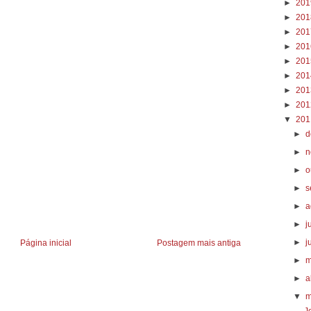
►
20
►
20
►
20
►
20
►
20
►
20
►
20
►
20
▼
20
►
d
►
n
►
o
►
s
►
a
►
j
►
j
Página inicial
Postagem mais antiga
►
m
►
a
▼
m