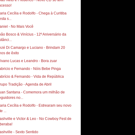
oão Neto e Frederico - Novo CD só tem
ucesso!
aria Cecília e Rodolfo - Chega à Curitiba
sta s...
aniel - No Mais Você
oão Bosco & Vinícius - 12º Aniversário da
tânci...
ezé Di Camargo e Luciano - Brindam 20
nos de êxito
ilvano Lucas e Leandro - Bora zuar
abricio e Fernando - Nóis Bebe Pinga
abrício & Fernando - Vida de República
rupo Tradição - Agenda de Abril
uan Santana - Comemora um milhão de
eguidores no...
aria Cecília e Rodolfo - Estrearam seu novo
te ...
ashville e Victor & Leo - No Cowboy Fest de
beraba!
ashville - Sexto Sentido