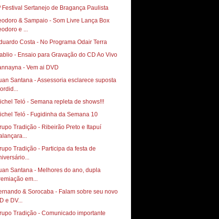
º Festival Sertanejo de Bragança Paulista
eodoro & Sampaio - Som Livre Lança Box
eodoro e ...
duardo Costa - No Programa Odair Terra
ablio - Ensaio para Gravação do CD Ao Vivo
annayna - Vem ai DVD
uan Santana - Assessoria esclarece suposta
ordid...
ichel Teló - Semana repleta de shows!!!
ichel Teló - Fugidinha da Semana 10
rupo Tradição - Ribeirão Preto e Itapuí
alançara...
rupo Tradição - Participa da festa de
iversário...
uan Santana - Melhores do ano, dupla
remiação em...
ernando & Sorocaba - Falam sobre seu novo
D e DV...
rupo Tradição - Comunicado importante