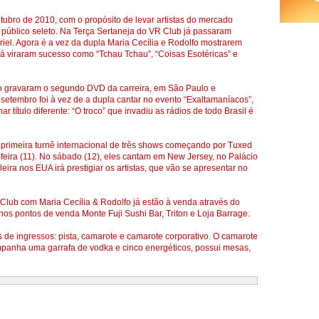
tubro de 2010, com o propósito de levar artistas do mercado
público seleto. Na Terça Sertaneja do VR Club já passaram
el. Agora é a vez da dupla Maria Cecília e Rodolfo mostrarem
já viraram sucesso como “Tchau Tchau”, “Coisas Esotéricas” e
fo gravaram o segundo DVD da carreira, em São Paulo e
etembro foi à vez de a dupla cantar no evento “Exaltamaníacos”,
r título diferente: “O troco” que invadiu as rádios de todo Brasil é
 primeira turnê internacional de três shows começando por Tuxed
feira (11). No sábado (12), eles cantam em New Jersey, no Palácio
eira nos EUA irá prestigiar os artistas, que vão se apresentar no
Club com Maria Cecília & Rodolfo já estão à venda através do
s pontos de venda Monte Fuji Sushi Bar, Triton e Loja Barrage.
s de ingressos: pista, camarote e camarote corporativo. O camarote
mpanha uma garrafa de vodka e cinco energéticos, possui mesas,