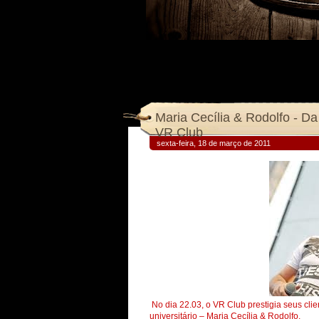
Maria Cecília & Rodolfo - Da
VR Club
sexta-feira, 18 de março de 2011
No dia 22.03, o VR Club prestigia seus cl
universitário – Maria Cecília & Rodolfo.