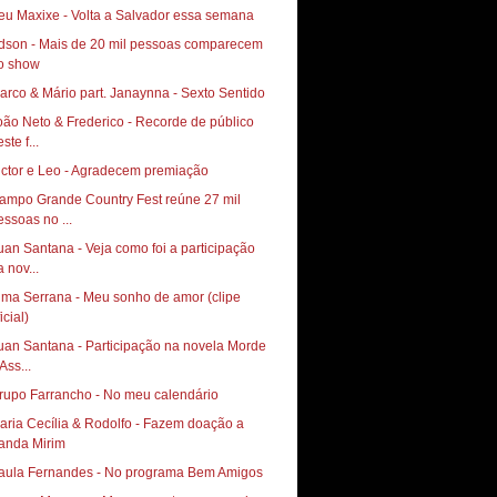
eu Maxixe - Volta a Salvador essa semana
dson - Mais de 20 mil pessoas comparecem
o show
arco & Mário part. Janaynna - Sexto Sentido
oão Neto & Frederico - Recorde de público
ste f...
ictor e Leo - Agradecem premiação
ampo Grande Country Fest reúne 27 mil
essoas no ...
uan Santana - Veja como foi a participação
 nov...
lma Serrana - Meu sonho de amor (clipe
icial)
uan Santana - Participação na novela Morde
Ass...
rupo Farrancho - No meu calendário
aria Cecília & Rodolfo - Fazem doação a
anda Mirim
aula Fernandes - No programa Bem Amigos