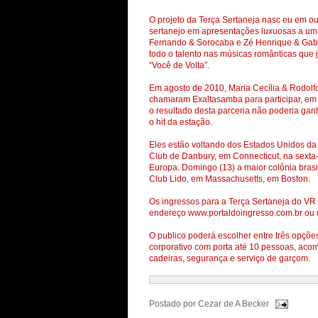
O projeto da Terça Sertaneja nasc eu em ou
sertanejo em apresentações luxuosas a um 
Fernando & Sorocaba e Zé Henrique & Gabri
todo o talento nas músicas românticas que 
“Você de Volta”.
Em agosto de 2010, Maria Cecília & Rodol
chamaram Exaltasamba para participar, em s
o resultado desta parceria não poderia ganha
o hit da estação.
Eles estão voltando dos Estados Unidos da
Club de Danbury, em Connecticut, na sexta-
Europa. Domingo (13) a maior colônia brasil
Club Lido, em Massachusetts, em Boston.
Os ingressos para a Terça Sertaneja do VR 
endereço www.portaldoingresso.com.br ou no
O publico poderá escolher entre três opçõe
corporativo com porta até 10 pessoas, aco
cadeiras, segurança e serviço de garçom.
Postado por
Cezar de A Becker