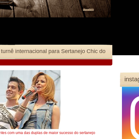
 turnê internacional para Sertanejo Chic do
inst
ientes com uma das duplas de maior sucesso do sertanejo