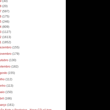
19
(30)
18
(20)
17
(597)
16
(175)
15
(246)
14
(809)
13
(1127)
12
(1613)
11
(1852)
ezembro
(155)
ovembro
(179)
utubro
(130)
etembro
(182)
gosto
(155)
ulho
(112)
unho
(113)
aio
(150)
bril
(166)
arço
(161)