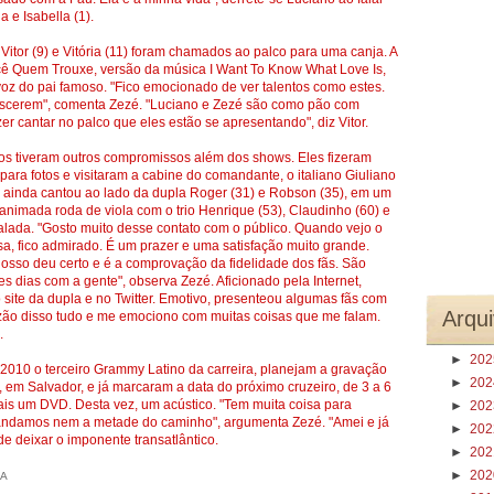
e Isabella (1).
 Vitor (9) e Vitória (11) foram chamados ao palco para uma canja. A
Você Quem Trouxe, versão da música I Want To Know What Love Is,
oz do pai famoso. "Fico emocionado de ver talentos como estes.
ascerem", comenta Zezé. "Luciano e Zezé são como pão com
r cantar no palco que eles estão se apresentando", diz Vitor.
nos tiveram outros compromissos além dos shows. Eles fizeram
ara fotos e visitaram a cabine do comandante, o italiano Giuliano
 ainda cantou ao lado da dupla Roger (31) e Robson (35), em um
animada roda de viola com o trio Henrique (53), Claudinho (60) e
balada. "Gosto muito desse contato com o público. Quando vejo o
sa, fico admirado. É um prazer e uma satisfação muito grande.
osso deu certo e é a comprovação da fidelidade dos fãs. São
es dias com a gente", observa Zezé. Aficionado pela Internet,
te da dupla e no Twitter. Emotivo, presenteou algumas fãs com
Arqui
azão disso tudo e me emociono com muitas coisas que me falam.
.
►
20
2010 o terceiro Grammy Latino da carreira, planejam a gravação
►
20
em Salvador, e já marcaram a data do próximo cruzeiro, de 3 a 6
is um DVD. Desta vez, um acústico. "Tem muita coisa para
►
20
 andamos nem a metade do caminho", argumenta Zezé. "Amei e já
►
20
e deixar o imponente transatlântico.
►
20
►
20
IA