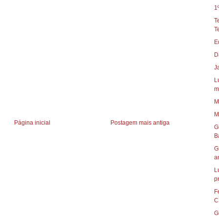
1
T
T
E
D
J
L
m
M
M
Página inicial
Postagem mais antiga
G
B
G
an
L
p
F
C
G