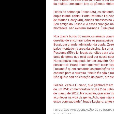
da mulher, com quem tem as gêmeas Helena 
Filhos do sertanejo Edson (35), os cantores
dupla infantil cantou Porta-Retrato e Foi 
de Mariah Carey (40), ambas sucessos na v
Sou amigo do Edson e vi essas crianças n
mortadela, não existem sozinhos. É um praze
Nos dias a bordo do navio, os irmãos goia
questão de encontrar todos os passageiros p
Bossi, um grande admirador da dupla. Zezé
palco montado na área da piscina, fez uma 
Pescuma (55) e foi todas as noites para a 
tanto de gente que está aqui por nossa cau
Nunca havia imaginado ter um cruzeiro. O n
pessoas do Brasil inteiro que vem curtir ess
Luciano é quem comanda as promoções no si
cabines para o cruzeiro. "Meus fãs são a r
Não quero sair do coração do povo", diz ele
Felizes, Zezé e Luciano, que ganharam em 
de um DVD comemorativo no dia 2 de julho, 
de março de 2012. Na ocasião, gravarão ma
acontecer na vida da gente. Acho que não
estou com saudade", brada Luciano, antes d
FOTOS: GUSTAVO LOURENÇÃO/ GL FOTOGRAF