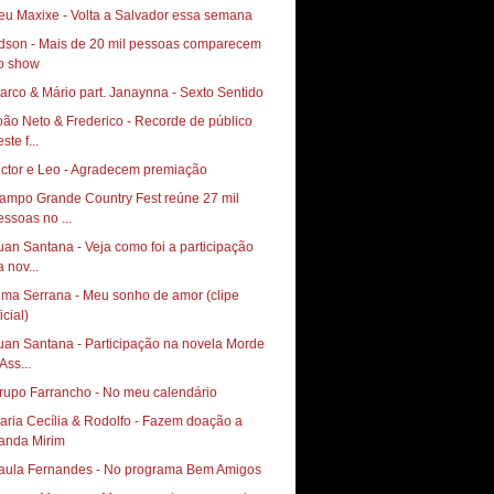
eu Maxixe - Volta a Salvador essa semana
dson - Mais de 20 mil pessoas comparecem
o show
arco & Mário part. Janaynna - Sexto Sentido
oão Neto & Frederico - Recorde de público
ste f...
ictor e Leo - Agradecem premiação
ampo Grande Country Fest reúne 27 mil
essoas no ...
uan Santana - Veja como foi a participação
 nov...
lma Serrana - Meu sonho de amor (clipe
icial)
uan Santana - Participação na novela Morde
Ass...
rupo Farrancho - No meu calendário
aria Cecília & Rodolfo - Fazem doação a
anda Mirim
aula Fernandes - No programa Bem Amigos