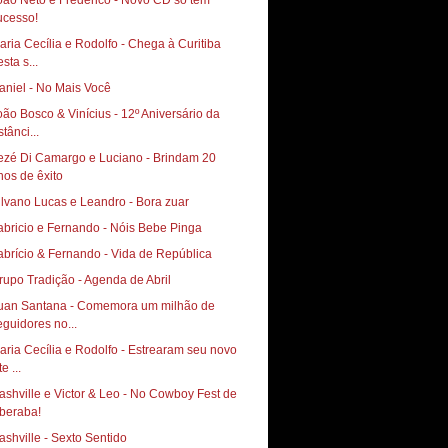
oão Neto e Frederico - Novo CD só tem
ucesso!
aria Cecília e Rodolfo - Chega à Curitiba
sta s...
aniel - No Mais Você
oão Bosco & Vinícius - 12º Aniversário da
tânci...
ezé Di Camargo e Luciano - Brindam 20
nos de êxito
ilvano Lucas e Leandro - Bora zuar
abricio e Fernando - Nóis Bebe Pinga
abrício & Fernando - Vida de República
rupo Tradição - Agenda de Abril
uan Santana - Comemora um milhão de
eguidores no...
aria Cecília e Rodolfo - Estrearam seu novo
te ...
ashville e Victor & Leo - No Cowboy Fest de
beraba!
ashville - Sexto Sentido