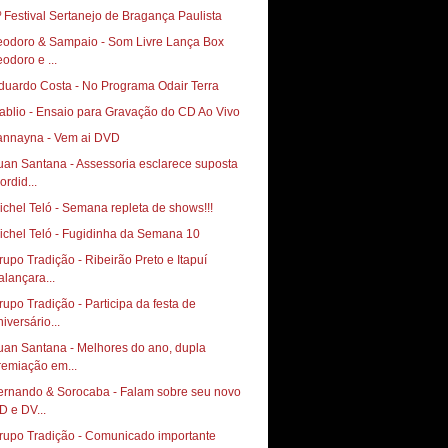
º Festival Sertanejo de Bragança Paulista
eodoro & Sampaio - Som Livre Lança Box
eodoro e ...
duardo Costa - No Programa Odair Terra
ablio - Ensaio para Gravação do CD Ao Vivo
annayna - Vem ai DVD
uan Santana - Assessoria esclarece suposta
ordid...
ichel Teló - Semana repleta de shows!!!
ichel Teló - Fugidinha da Semana 10
rupo Tradição - Ribeirão Preto e Itapuí
alançara...
rupo Tradição - Participa da festa de
iversário...
uan Santana - Melhores do ano, dupla
remiação em...
ernando & Sorocaba - Falam sobre seu novo
D e DV...
rupo Tradição - Comunicado importante