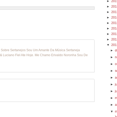
►
20
►
20
►
20
►
20
►
20
►
20
►
20
►
20
▼
20
g Sobre Sertanejos Sou Um Amante Da Música Sertaneja
►
d
 Luciano Fiel Ate Hoje. Me Chamo Erivaldo Noronha Sou De
►
n
►
o
►
s
►
a
►
j
►
j
►
m
►
a
▼
m