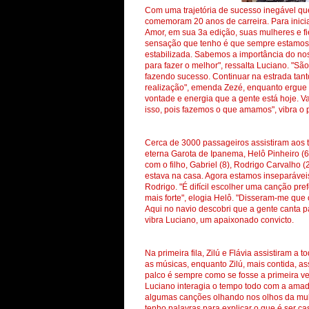
Com uma trajetória de sucesso inegável que
comemoram 20 anos de carreira. Para iniciar
Amor, em sua 3a edição, suas mulheres e fi
sensação que tenho é que sempre estamos 
estabilizada. Sabemos a importância do n
para fazer o melhor", ressalta Luciano. "S
fazendo sucesso. Continuar na estrada tan
realização", emenda Zezé, enquanto ergue
vontade e energia que a gente está hoje. V
isso, pois fazemos o que amamos", vibra o 
Cerca de 3000 passageiros assistiram aos t
eterna Garota de Ipanema, Helô Pinheiro (66)
com o filho, Gabriel (8), Rodrigo Carvalho 
estava na casa. Agora estamos inseparávei
Rodrigo. "É difícil escolher uma canção pre
mais forte", elogia Helô. "Disseram-me que
Aqui no navio descobri que a gente canta p
vibra Luciano, um apaixonado convicto.
Na primeira fila, Zilú e Flávia assistiram 
as músicas, enquanto Zilú, mais contida, as
palco é sempre como se fosse a primeira vez
Luciano interagia o tempo todo com a ama
algumas canções olhando nos olhos da mul
tenho palavras para explicar o que é ser ca