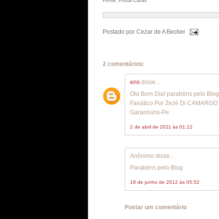
Fonte: Portal Caras
Postado por
Cezar de A Becker
2 comentários:
ens
disse...
Ola Bom Dia! parabéns pelo Blo
Fanático Por Zezé Di CAMARGO &
Garanhúns-Pe
2 de abril de 2011 às 01:12
Anônimo disse...
Parabéns pelo Blog
18 de junho de 2012 às 05:52
Postar um comentário