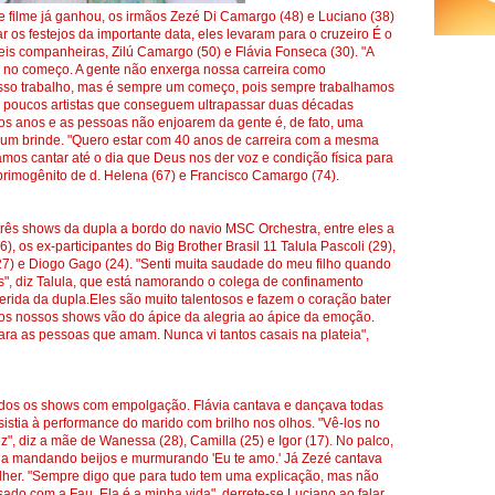
 filme já ganhou, os irmãos Zezé Di Camargo (48) e Luciano (38)
 os festejos da importante data, eles levaram para o cruzeiro É o
eis companheiras, Zilú Camargo (50) e Flávia Fonseca (30). "A
no começo. A gente não enxerga nossa carreira como
osso trabalho, mas é sempre um começo, pois sempre trabalhamos
ão poucos artistas que conseguem ultrapassar duas décadas
tos anos e as pessoas não enjoarem da gente é, de fato, uma
 um brinde. "Quero estar com 40 anos de carreira com a mesma
amos cantar até o dia que Deus nos der voz e condição física para
primogênito de d. Helena (67) e Francisco Camargo (74).
rês shows da dupla a bordo do navio MSC Orchestra, entre eles a
, os ex-participantes do Big Brother Brasil 11 Talula Pascoli (29),
(27) e Diogo Gago (24). "Senti muita saudade do meu filho quando
s", diz Talula, que está namorando o colega de confinamento
ferida da dupla.Eles são muito talentosos e fazem o coração bater
 os nossos shows vão do ápice da alegria ao ápice da emoção.
ara as pessoas que amam. Nunca vi tantos casais na plateia",
a todos os shows com empolgação. Flávia cantava e dançava todas
sistia à performance do marido com brilho nos olhos. "Vê-los no
", diz a mãe de Wanessa (28), Camilla (25) e Igor (17). No palco,
da mandando beijos e murmurando 'Eu te amo.' Já Zezé cantava
her. "Sempre digo que para tudo tem uma explicação, mas não
sado com a Fau. Ela é a minha vida", derrete-se Luciano ao falar