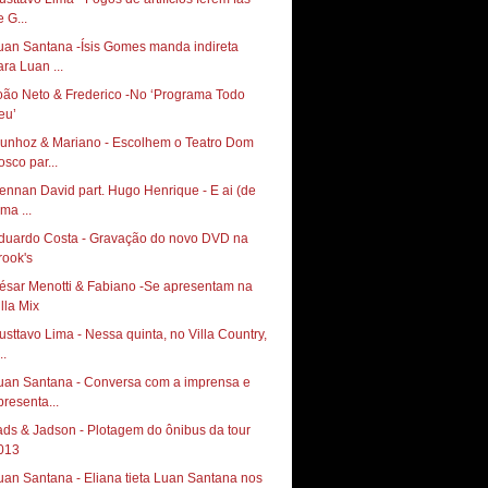
 G...
uan Santana -Ísis Gomes manda indireta
ara Luan ...
oão Neto & Frederico -No ‘Programa Todo
eu’
unhoz & Mariano - Escolhem o Teatro Dom
osco par...
ennan David part. Hugo Henrique - E ai (de
ma ...
duardo Costa - Gravação do novo DVD na
rook's
ésar Menotti & Fabiano -Se apresentam na
illa Mix
usttavo Lima - Nessa quinta, no Villa Country,
..
uan Santana - Conversa com a imprensa e
presenta...
ads & Jadson - Plotagem do ônibus da tour
013
uan Santana - Eliana tieta Luan Santana nos