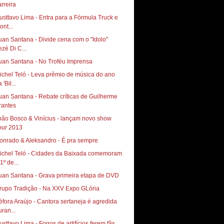
usttavo Lima - Entra para a Fórmula Truck e
ont...
uan Santana - Divide cena com o "Idolo"
ezé Di C...
uan Santana - No Troféu Imprensa
ichel Teló - Leva prêmio de música do ano
 'Bil...
uan Santana - Rebate críticas de Guilherme
rantes
oão Bosco & Vinícius - lançam novo show
our 2013
onrado & Aleksandro - É pra sempre
ichel Teló - Cidades da Baixada comemoram
1º de...
uan Santana - Grava primeira etapa de DVD
rupo Tradição - Na XXV Expo GLória
éfora Araújo - Cantora sertaneja é agredida
uran...
usttavo Lima - Fogos de artifícios ferem fãs