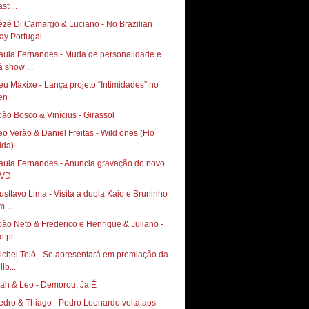
sti...
ézé Di Camargo & Luciano - No Brazilian
ay Portugal
aula Fernandes - Muda de personalidade e
á show ...
eu Maxixe - Lança projeto “Intimidades” no
en
oão Bosco & Vinícius - Girassol
eo Verão & Daniel Freitas - Wild ones (Flo
da)...
aula Fernandes - Anuncia gravação do novo
VD
usttavo Lima - Visita a dupla Kaio e Bruninho
 ...
oão Neto & Frederico e Henrique & Juliano -
 pr...
ichel Teló - Se apresentará em premiação da
llb...
iah & Leo - Demorou, Ja É
edro & Thiago - Pedro Leonardo volta aos