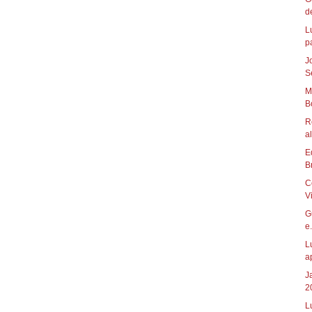
de
L
p
J
S
M
B
R
al
E
B
C
V
G
e.
L
a
J
2
L