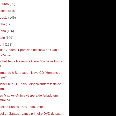
utubro
(59)
etembro
(62)
gosto
(149)
ulho
(89)
unho
(116)
aio
(109)
bril
(123)
uta Guedes - Pparticipa de show de Gian e
iovani...
ichel Teló - Na revista Caras "colhe os frutos
...
ernando & Sorocaba - Novo CD "Homens e
njos"
ichel Teló - E Thais Fersoza curtem festa de
rn...
eu Maxixe - Anima véspera de feriado em
etrolina
uellen Santos - Sou Toda Amor
uellen Santos - Lança primeiro DVD de sua