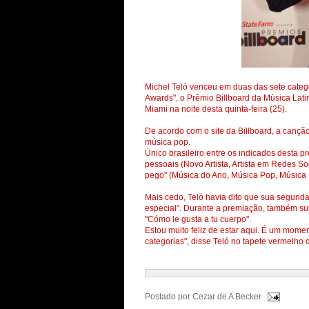
Michel Teló venceu em duas das sete catego
Awards", o Prêmio Billboard da Música Lat
Miami na noite desta quinta-feira (25).
De acordo com o site da Billboard, a canção
música pop.
Único brasileiro entre os indicados desta p
pessoais (Novo Artista, Artista em Redes Soc
pego" (Música do Ano, Música Pop, Música 
Mais cedo, Teló havia dito que sua segund
especial". Durante a premiação, também sub
"Cómo le gusta a tu cuerpo".
Estou muito feliz de estar aqui. É um mome
categorias", disse Teló no tapete vermelho
Postado por
Cezar de A Becker