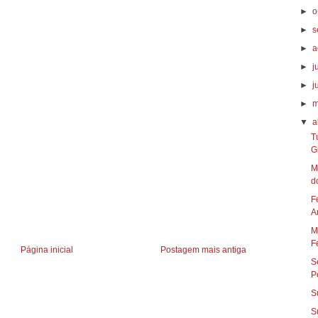
►
o
►
s
►
a
►
j
►
j
►
m
▼
a
T
G
M
do
F
A
M
Fe
Página inicial
Postagem mais antiga
S
P
S
S