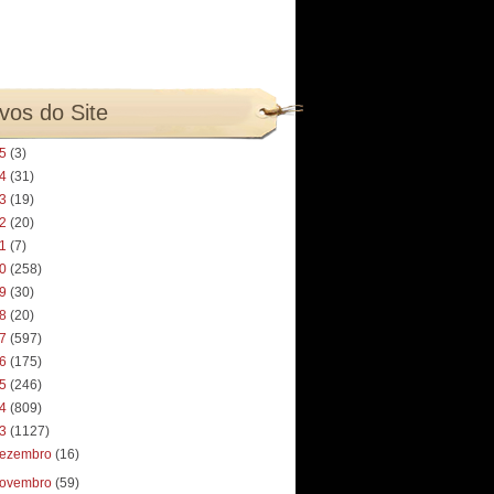
vos do Site
25
(3)
24
(31)
23
(19)
22
(20)
21
(7)
20
(258)
19
(30)
18
(20)
17
(597)
16
(175)
15
(246)
14
(809)
13
(1127)
ezembro
(16)
ovembro
(59)