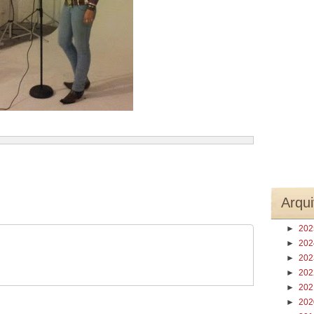
Arqui
►
20
►
20
►
20
►
20
►
20
►
20