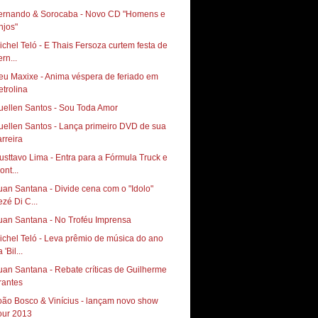
ernando & Sorocaba - Novo CD "Homens e
njos"
ichel Teló - E Thais Fersoza curtem festa de
rn...
eu Maxixe - Anima véspera de feriado em
etrolina
uellen Santos - Sou Toda Amor
uellen Santos - Lança primeiro DVD de sua
usttavo Lima - Entra para a Fórmula Truck e
ont...
uan Santana - Divide cena com o "Idolo"
ezé Di C...
uan Santana - No Troféu Imprensa
ichel Teló - Leva prêmio de música do ano
 'Bil...
uan Santana - Rebate críticas de Guilherme
rantes
oão Bosco & Vinícius - lançam novo show
our 2013