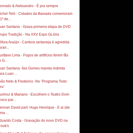
onrado & Aleksandro - É pra sempre
ichel Teló - Cidades da Baixada comemoram
1º de...
uan Santana - Grava primeira etapa de DVD
rupo Tradição - Na XXV Expo GLória
éfora Araújo - Cantora sertaneja é agredida
uran...
usttavo Lima - Fogos de artifícios ferem fãs
 G...
uan Santana -Ísis Gomes manda indireta
ara Luan ...
oão Neto & Frederico -No ‘Programa Todo
eu’
unhoz & Mariano - Escolhem o Teatro Dom
osco par...
ennan David part. Hugo Henrique - E ai (de
ma ...
duardo Costa - Gravação do novo DVD na
rook's