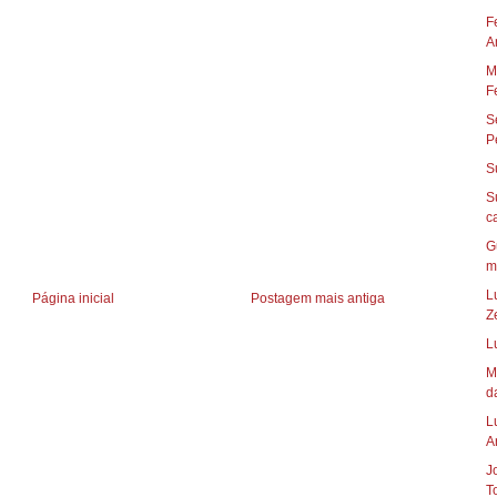
F
A
M
Fe
S
P
S
S
G
m
L
Página inicial
Postagem mais antiga
Z
L
M
da
L
A
J
T