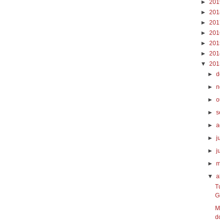
►
20
►
20
►
20
►
20
►
20
►
20
▼
20
►
d
►
n
►
o
►
s
►
a
►
j
►
j
►
m
▼
a
T
G
M
do