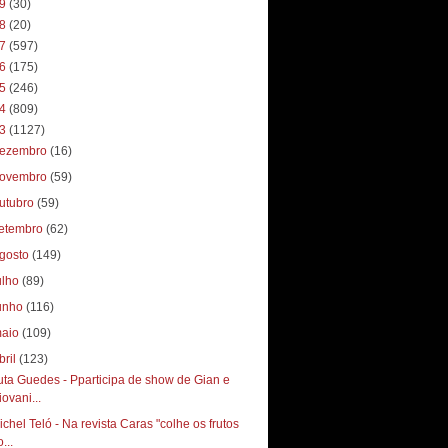
19
(30)
18
(20)
17
(597)
16
(175)
15
(246)
14
(809)
13
(1127)
ezembro
(16)
ovembro
(59)
utubro
(59)
etembro
(62)
gosto
(149)
ulho
(89)
unho
(116)
aio
(109)
bril
(123)
uta Guedes - Pparticipa de show de Gian e
iovani...
ichel Teló - Na revista Caras "colhe os frutos
...