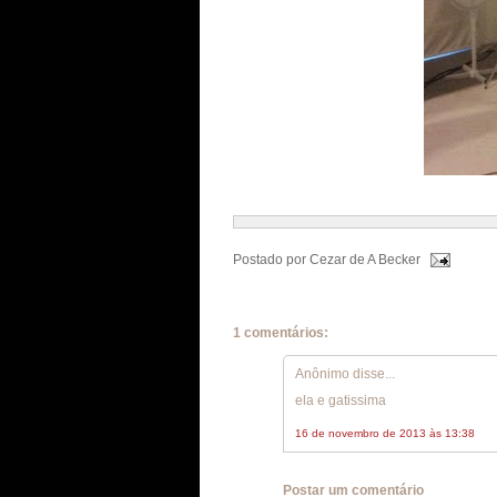
Postado por
Cezar de A Becker
1 comentários:
Anônimo disse...
ela e gatissima
16 de novembro de 2013 às 13:38
Postar um comentário