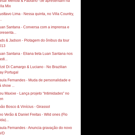
ésar Menotti & Fabiano -Se apresentam na
illa Mix
usttavo Lima - Nessa quinta, no Villa Country,
..
uan Santana - Conversa com a imprensa e
presenta...
ads & Jadson - Plotagem do ônibus da tour
013
uan Santana - Eliana tieta Luan Santana nos
sti...
ézé Di Camargo & Luciano - No Brazilian
ay Portugal
aula Fernandes - Muda de personalidade e
á show ...
eu Maxixe - Lança projeto “Intimidades” no
en
oão Bosco & Vinícius - Girassol
eo Verão & Daniel Freitas - Wild ones (Flo
da)...
aula Fernandes - Anuncia gravação do novo
VD