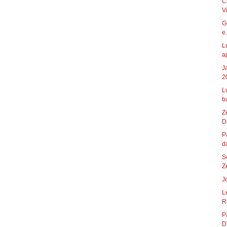
C
V
G
e.
L
a
J
2
L
ba
Z
D
P
d
S
Z
J
L
Ri
P
D