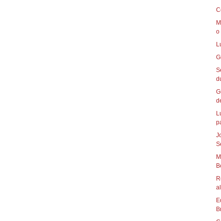
C
M
o 
L
G
S
d
G
de
L
p
J
S
M
B
R
al
E
B