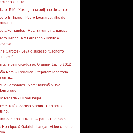
aminhos da Ro...
ichel Teló - Xuxa ganha beijinho do cantor
edro & Thiago - Pedro Leonardo, filho de
eonardo...
aula Fernandes - Realiza turnê na Europa
edro Henrique & Fernando - Bonito e
ostosão
chê Garotos - Leva o sucesso “Cachorro
rigoso” ...
ertanejos indicados ao Grammy Latino 2012
oão Neto & Frederico -Preparam repertório
e um n...
aula Fernandes - Nota: Talismã Music
rio Pegada - Eu vou beijar
ichel Teló e Sorriso Maroto - Cantam seus
ts no...
uan Santana - Faz show para 21 pessoas
é Henrique & Gabriel - Lançam vídeo clipe de
ovo...