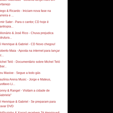
ertanejo
iego & Ricardo - Iniciam nova fase na
rreira e ...
lmir Sater - Para o cantor, CD hoje é
lantropia...
ilionário & José Rico - Chuva prejudica
trutura...
é Henrique & Gabriel - CD Novo chegou!
oberto Maia - Aposta na internet para lançar
c...
ichel Teló - Documentário sobre Michel Teló
bar...
eu Maxixe - Segue a todo gás
aulínia Arena Music - Jorge e Mateus,
sttavo Li...
onny & Rangel - Visitam a cidade de
é Henrique & Gabriel - Se preparam para
ravar DVD
hitãozinho & Xororó recebem Zé Henrique&