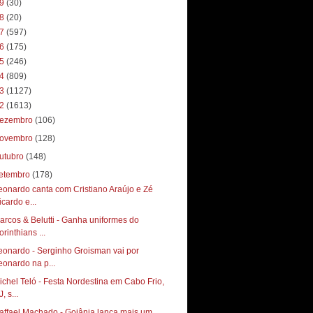
19
(30)
18
(20)
17
(597)
16
(175)
15
(246)
14
(809)
13
(1127)
12
(1613)
ezembro
(106)
ovembro
(128)
utubro
(148)
etembro
(178)
eonardo canta com Cristiano Araújo e Zé
icardo e...
arcos & Belutti - Ganha uniformes do
rinthians ...
eonardo - Serginho Groisman vai por
eonardo na p...
ichel Teló - Festa Nordestina em Cabo Frio,
, s...
affael Machado - Goiânia lança mais um