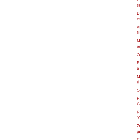
s
D
ca
A
fi
M
es
Z
R
a 
M
é 
S
P
Gu
R
Z
g
C