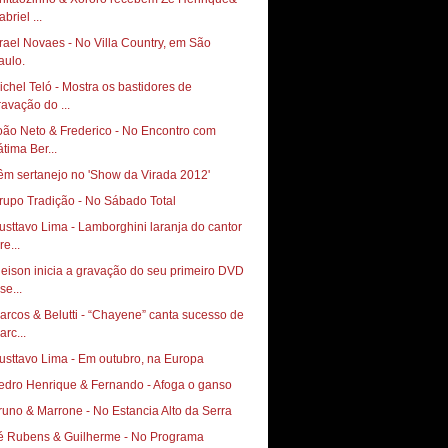
briel ...
srael Novaes - No Villa Country, em São
aulo.
ichel Teló - Mostra os bastidores de
ravação do ...
oão Neto & Frederico - No Encontro com
átima Ber...
êm sertanejo no 'Show da Virada 2012'
rupo Tradição - No Sábado Total
usttavo Lima - Lamborghini laranja do cantor
re...
leison inicia a gravação do seu primeiro DVD
se...
arcos & Belutti - “Chayene” canta sucesso de
arc...
usttavo Lima - Em outubro, na Europa
edro Henrique & Fernando - Afoga o ganso
Bruno & Marrone‏ - No Estancia Alto da Serra
é Rubens & Guilherme - No Programa