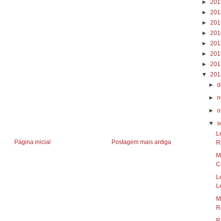
►
20
►
20
►
20
►
20
►
20
►
20
►
20
▼
20
►
d
►
n
►
o
▼
s
L
Página inicial
Postagem mais antiga
R
M
Co
L
L
M
RJ
R