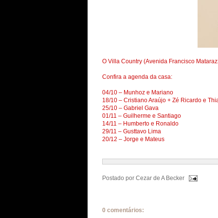
O Villa Country (Avenida Francisco Matara
Confira a agenda da casa:
04/10 – Munhoz e Mariano
18/10 – Cristiano Araújo + Zé Ricardo e Th
25/10 – Gabriel Gava
01/11 – Guilherme e Santiago
14/11 – Humberto e Ronaldo
29/11 – Gusttavo Lima
20/12 – Jorge e Mateus
Postado por
Cezar de A Becker
0 comentários: