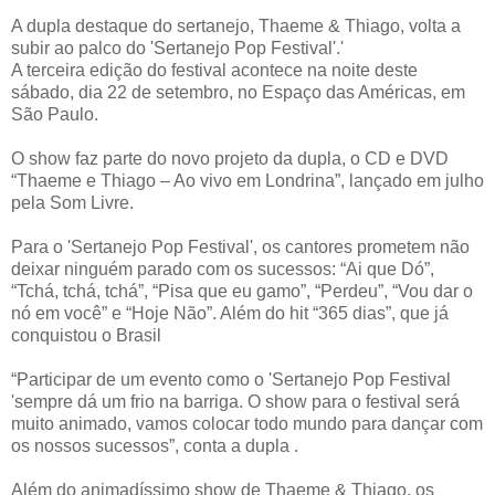
A dupla destaque do sertanejo, Thaeme & Thiago, volta a
subir ao palco do 'Sertanejo Pop Festival'.'
A terceira edição do festival acontece na noite deste
sábado, dia 22 de setembro, no Espaço das Américas, em
São Paulo.
O show faz parte do novo projeto da dupla, o CD e DVD
“Thaeme e Thiago – Ao vivo em Londrina”, lançado em julho
pela Som Livre.
Para o 'Sertanejo Pop Festival', os cantores prometem não
deixar ninguém parado com os sucessos: “Ai que Dó”,
“Tchá, tchá, tchá”, “Pisa que eu gamo”, “Perdeu”, “Vou dar o
nó em você” e “Hoje Não”. Além do hit “365 dias”, que já
conquistou o Brasil
“Participar de um evento como o 'Sertanejo Pop Festival
'sempre dá um frio na barriga. O show para o festival será
muito animado, vamos colocar todo mundo para dançar com
os nossos sucessos”, conta a dupla .
Além do animadíssimo show de Thaeme & Thiago, os