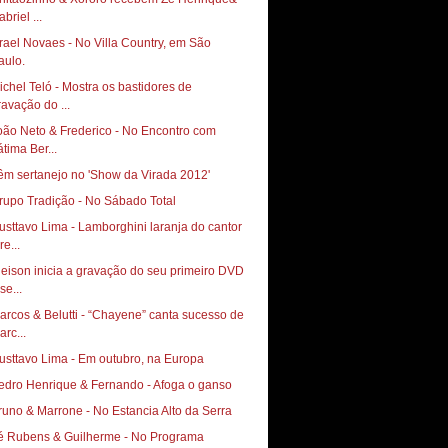
briel ...
srael Novaes - No Villa Country, em São
aulo.
ichel Teló - Mostra os bastidores de
ravação do ...
oão Neto & Frederico - No Encontro com
átima Ber...
êm sertanejo no 'Show da Virada 2012'
rupo Tradição - No Sábado Total
usttavo Lima - Lamborghini laranja do cantor
re...
leison inicia a gravação do seu primeiro DVD
se...
arcos & Belutti - “Chayene” canta sucesso de
arc...
usttavo Lima - Em outubro, na Europa
edro Henrique & Fernando - Afoga o ganso
Bruno & Marrone‏ - No Estancia Alto da Serra
é Rubens & Guilherme - No Programa