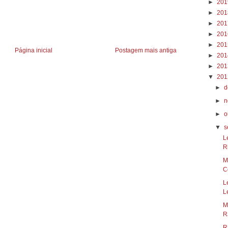
►
20
►
20
►
20
►
20
►
20
Página inicial
Postagem mais antiga
►
20
►
20
▼
20
►
d
►
n
►
o
▼
s
L
R
M
Co
L
L
M
RJ
R