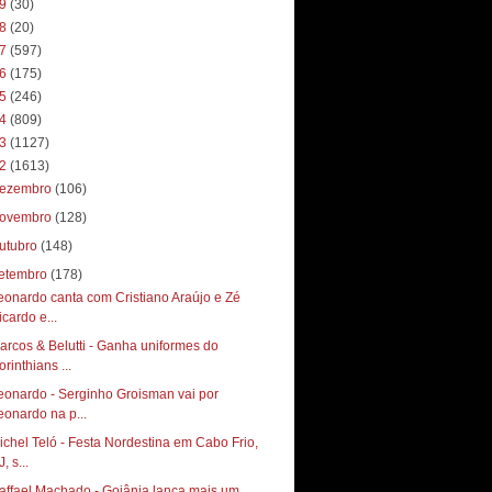
19
(30)
18
(20)
17
(597)
16
(175)
15
(246)
14
(809)
13
(1127)
12
(1613)
ezembro
(106)
ovembro
(128)
utubro
(148)
etembro
(178)
eonardo canta com Cristiano Araújo e Zé
icardo e...
arcos & Belutti - Ganha uniformes do
rinthians ...
eonardo - Serginho Groisman vai por
eonardo na p...
ichel Teló - Festa Nordestina em Cabo Frio,
, s...
affael Machado - Goiânia lança mais um