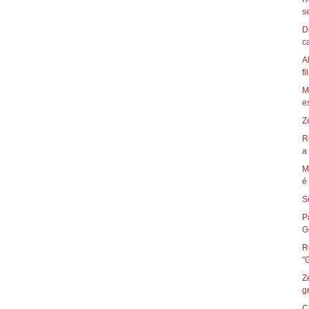
s
D
ca
A
fi
M
es
Z
R
a 
M
é 
S
P
Gu
R
Z
g
C