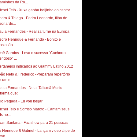
aminhos da Ro...
ichel Teló - Xuxa ganha beijinho do cantor
edro & Thiago - Pedro Leonardo, filho de
eonardo...
aula Fernandes - Realiza turnê na Europa
edro Henrique & Fernando - Bonito e
ostosão
chê Garotos - Leva o sucesso “Cachorro
rigoso” ...
ertanejos indicados ao Grammy Latino 2012
oão Neto & Frederico -Preparam repertório
e um n...
aula Fernandes - Nota: Talismã Music
rio Pegada - Eu vou beijar
ichel Teló e Sorriso Maroto - Cantam seus
ts no...
uan Santana - Faz show para 21 pessoas
é Henrique & Gabriel - Lançam vídeo clipe de
ovo...