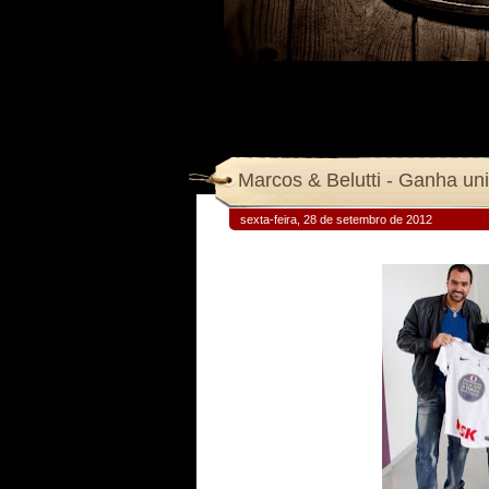
Marcos & Belutti - Ganha un
sexta-feira, 28 de setembro de 2012