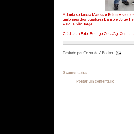
A dupla sertaneja Marcos e Belutti visitou 
uniformes dos jogadores Danilo e Jorge Hen
Parque São Jorge.
Crédito da Foto: Rodrigo Coca/Ag. Corinthian
Postado por
Cezar de A Becker
0 comentários:
Postar um comentário