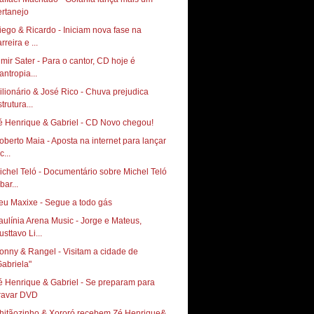
ertanejo
iego & Ricardo - Iniciam nova fase na
rreira e ...
lmir Sater - Para o cantor, CD hoje é
lantropia...
ilionário & José Rico - Chuva prejudica
trutura...
é Henrique & Gabriel - CD Novo chegou!
oberto Maia - Aposta na internet para lançar
c...
ichel Teló - Documentário sobre Michel Teló
bar...
eu Maxixe - Segue a todo gás
aulínia Arena Music - Jorge e Mateus,
sttavo Li...
onny & Rangel - Visitam a cidade de
é Henrique & Gabriel - Se preparam para
ravar DVD
hitãozinho & Xororó recebem Zé Henrique&