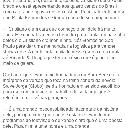
jovem sertanejo e, neste ano, colocou Cristiano debaixo do
braço e o está apresentando aos quatro cantos do Brasil
como a grande aposta de seu casting. Principalmente agora
que Paula Fernandes se tornou dona de seu próprio nariz.
— Cristiano é um cara que conheço o pai dele há muito
anos. Ele contratava eu e o Leandro para cantar no barzinho
deles e o Cristiano era menininho. Nós viemos de São
Paulo para dar uma melhorada na logística para vender
shows dele. A gente bota muita fé nesse garoto e na dupla
Zé Ricardo & Thiago que tem a música que é pipoco no
meio da galera.
Cristiano, que levou a melhor na briga do Bara Berê e é o
intérprete da versão que toca na trilha sonora da novela
Salve Jorge (Globo), se diz honrado em ter sido escolhido
para dar continuidade ao trabalho do sertanejo que é
referência para várias gerações.
— É uma grande responsabilidade fazer parte da história
dele, principalmente por que ele está me levando nos
programas de televisão e deixando claro que é uma aposta
dele. Para mim é uma honra e uma grande