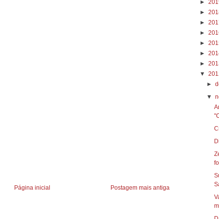
►
20
►
20
►
20
►
20
►
20
►
20
►
20
▼
20
►
d
▼
n
A
"
C
D
Z
fo
S
Sa
Página inicial
Postagem mais antiga
Vane
m
D