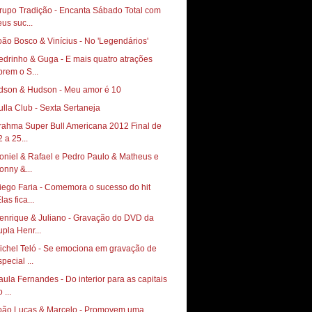
rupo Tradição - Encanta Sábado Total com
eus suc...
oão Bosco & Vinícius - No 'Legendários'
edrinho & Guga - E mais quatro atrações
brem o S...
dson & Hudson - Meu amor é 10
rahma Super Bull Americana 2012 Final de
 a 25...
oniel & Rafael e Pedro Paulo & Matheus e
onny &...
iego Faria - Comemora o sucesso do hit
las fica...
enrique & Juliano - Gravação do DVD da
upla Henr...
ichel Teló - Se emociona em gravação de
pecial ...
aula Fernandes - Do interior para as capitais
 ...
oão Lucas & Marcelo - Promovem uma