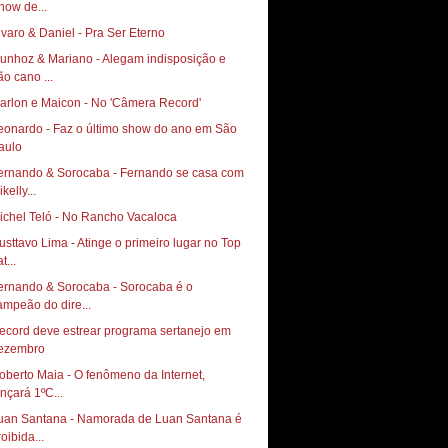
how de...
lvaro & Daniel - Pra Ser Eterno
unhoz & Mariano - Alegam indisposição e
ão cano ...
arlon e Maicon - No 'Câmera Record'
eonardo - Faz o último show do ano em São
aulo
ernando & Sorocaba - Fernando se casa com
kelly...
ichel Teló - No Rancho Vacaloca
usttavo Lima - Atinge o primeiro lugar no Top
t...
ernando & Sorocaba - Sorocaba é o
ampeão do dire...
ecord deve estrear programa sertanejo em
ezembro
oberto Maia - O fenômeno da Internet,
ançará 1ºC...
uan Santana - Namorada de Luan Santana é
oibida...