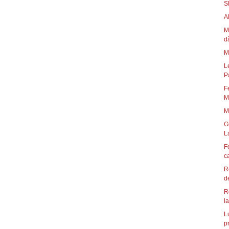
S
A
M
d
M
L
P
F
Mi
M
G
La
F
c
R
d
R
l
L
pr