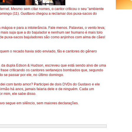
ernet. Mesmo sem citar nomes, o cantor criticou o seu “ambiente
o domingo (11). Gusttavo chegou a reclamar dos puxa-sacos do
a mágoa e para a intolerância. Fale menos. Palavras, o vento leva;
 mais suja que a do bajulador e nenhum ser humano é mais tolo
 de puxa-sacos bajuladores são como anjinhos com alma de cães!
uem o recado havia sido enviado, fãs e cantores do gênero
n, da dupla Edson & Hudson, escreveu que está sendo alvo de uma
 frase criticando os cantores sertanejos bombados que, segundo
do se passar por ele, no último domingo.
ei com tanto amor? Participei de dois DVDs do Gustavo e ele
rmão há anos, jamais falaria dele e de ninguém. Cada um
r mim, ele sabe disso.
tavo segue em silêncio, sem maiores declarações.