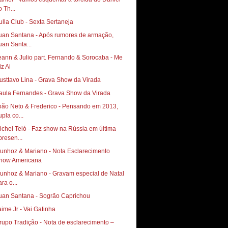
 Th...
uan Santana - Após rumores de armação,
uan Santa...
eann & Julio part. Fernando & Sorocaba - Me
iz Ai
usttavo Lina - Grava Show da Virada
aula Fernandes - Grava Show da Virada
oão Neto & Frederico - Pensando em 2013,
upla co...
ichel Teló - Faz show na Rússia em última
presen...
unhoz & Mariano - Nota Esclarecimento
how Americana
unhoz & Mariano - Gravam especial de Natal
ra o...
uan Santana - Sogrão Caprichou
aime Jr - Vai Gatinha
rupo Tradição - Nota de esclarecimento –