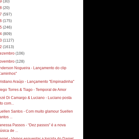
19
(30)
18
(20)
17
(597)
16
(175)
15
(246)
14
(809)
13
(1127)
12
(1613)
ezembro
(106)
ovembro
(128)
nderson Nogueira - Lançamento do clip
Caminhos"
ristiano Araújo - Lançamento "Empinadinha"
iego Torres & Tiago - Temporal de Amor
ezé Di Camargo & Luciano - Luciano posta
to com...
uellen Santos - Com muito glamour Suellen
ntos ...
ssa Passos‏ - “Dez passos” é a nova
úsica de ...
aniel - Vamos esquentar a torcida do Daniel