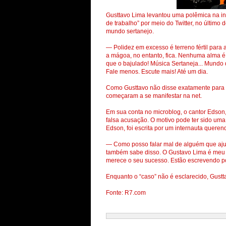
Gusttavo Lima levantou uma polêmica na int
de trabalho” por meio do Twitter, no últim
mundo sertanejo.
— Polidez em excesso é terreno fértil para 
a mágoa, no entanto, fica. Nenhuma alma é
que o bajulado! Música Sertaneja... Mundo
Fale menos. Escute mais! Até um dia.
Como Gusttavo não disse exatamente para q
começaram a se manifestar na net.
Em sua conta no microblog, o cantor Edso
falsa acusação. O motivo pode ter sido uma
Edson, foi escrita por um internauta queren
— Como posso falar mal de alguém que ajud
também sabe disso. O Gustavo Lima é meu i
merece o seu sucesso. Estão escrevendo po
Enquanto o “caso” não é esclarecido, Gust
Fonte: R7.com