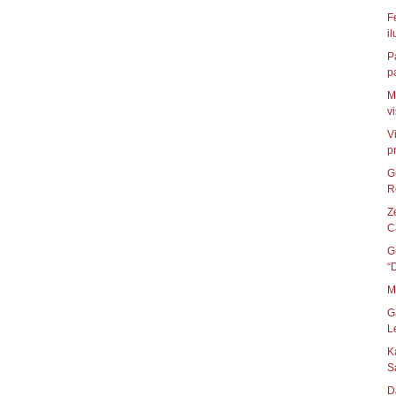
F
i
P
pa
M
v
V
p
G
R
Z
C
G
“
M
G
L
K
S
D