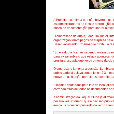
A Prefeitura confirma que não haverá mais
os administradores do local e a produção 
busca de documentação para liberar o esp
O empresário da dupla, Joaquim Junior, inf
organização foram pegos de surpresa pela 
Desenvolvimento Urbano) que proibiu a rea
“Eu e a dupla ficamos sabendo ontem disso 
para avisar sobre o que estava acontecen
prestigiar a dupla que levou o nome da cida
O empresário lamenta a decisão. Lembra qu
publicidade já estava sendo feito há 3 me
houve uma situação parecida sobre a libe
“Ficamos chateados pelo fato de isso ter 
correndo atrás de todos os documentos nec
A administração do Jóquei Clube já afirmou 
por sua vez, informou que a decisão publica
em conta o descumprimento da lei do silênci