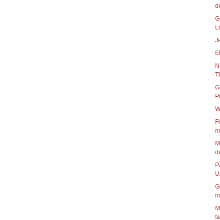
d
G
Li
J
E
N
T
G
W
F
n
M
da
P
Un
G
n
M
f