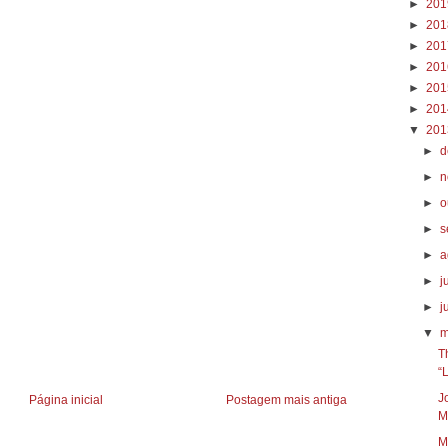
►
20
►
20
►
20
►
20
►
20
►
20
▼
20
►
d
►
n
►
o
►
s
►
a
►
j
►
j
▼
m
T
“
J
Página inicial
Postagem mais antiga
M
M