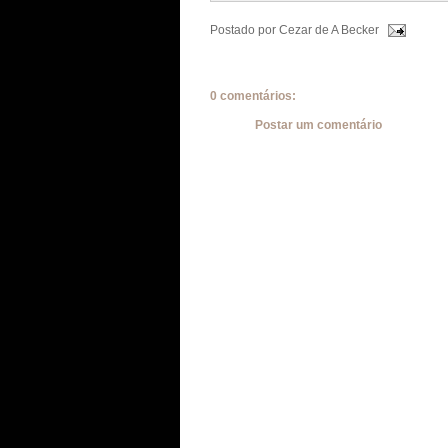
Postado por
Cezar de A Becker
0 comentários:
Postar um comentário