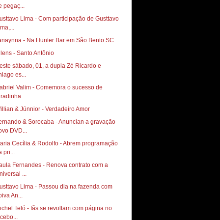
e pegaç...
usttavo Lima - Com participação de Gusttavo
ma,...
anaynna - Na Hunter Bar em São Bento SC
llens - Santo Antônio
este sábado, 01, a dupla Zé Ricardo e
hiago es...
abriel Valim - Comemora o sucesso de
illian & Júnnior - Verdadeiro Amor
ernando & Sorocaba - Anuncian a gravação
ovo DVD...
aria Cecília & Rodolfo - Abrem programação
 pri...
aula Fernandes - Renova contrato com a
iversal ...
usttavo Lima - Passou dia na fazenda com
oiva An...
ichel Teló - fãs se revoltam com página no
acebo...