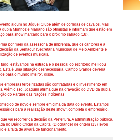
 evento algum no Jóquei Clube além de corridas de cavalos. Mas
da dupla Munhoz e Mariano são otimistas e informam que estão em
aço para show marcado para o próximo sábado (18).
orma por meio da assessoria de imprensa, que os cantores e a
decisão da Semadur (Secretaria Municipal de Meio Ambiente e
lização de eventos musicais.
tudo, estávamos na estrada e o pessoal do escritório me ligou
do. Esta é uma situação desnecessária, Campo Grande deveria
de para o mundo inteiro”, disse.
e empresas terceirizadas são contratadas e o investimento em
ses. Além disso, Joaquim afirma que na gravação do DVD da dupla
ração do Parque das Nações Indígenas.
acontecido de novo e sempre em cima da data do evento. Estamos
essários para a realização deste show”, completa o empresário.
que vai recorrer da decisão da Prefeitura. A administração pública,
da no Diário Oficial da Capital (Diogrande) de ontem (13) levou
o e a falta de alvará de funcionamento.