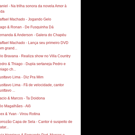
aniel - Na trilha sonora da novela Amor à
ida
affael Machado - Jogando Gelo
iago & Ronan - De Fusquinha Dá
ernanda & Anderson - Galera do Chapéu
affael Machado - Lança seu primeiro DVD
om grand...
rio Bravana - Realiza show no Villa Country
edro & Thiago - Dupla sertaneja Pedro e
hiago ch...
usttavo Lima - Diz Pra Mim
usttavo Lima - Fã de velocidade, cantor
sttavo ...
acio & Marcos - Ta Doidona
éo Magalhães - Alô
lex & Yvan - Virou Rotina
orrozão Capa de Sela - Cantor é suspeito de
tar...