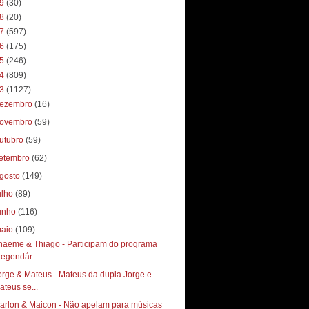
19
(30)
18
(20)
17
(597)
16
(175)
15
(246)
14
(809)
13
(1127)
ezembro
(16)
ovembro
(59)
utubro
(59)
etembro
(62)
gosto
(149)
ulho
(89)
unho
(116)
aio
(109)
haeme & Thiago - Participam do programa
Legendár...
orge & Mateus - Mateus da dupla Jorge e
ateus se...
arlon & Maicon - Não apelam para músicas