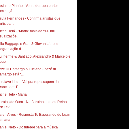
esta do Pinhão - Vento derruba parte da
luminaçã...
aula Fernandes - Confirma artistas que
rticipar...
ichel Teló - "Maria" mais de 500 mil
isualizaçõe...
illa Baggage e Gian & Giovani abrem
rogramação d...
uilherme & Santiago, Alexsandro & Marcelo e
oger...
ezé Di Camargo & Luciano - Zezé di
amargo está ‘...
usttavo Lima - Vai pra repescagem da
Dança dos F...
ichel Teló - Maria
arotos de Ouro - No Barulho do meu Relho -
ek Lek
aren Alves - Resposta Te Esperando do Luan
antana
aniel Neto - Do futebol para a música