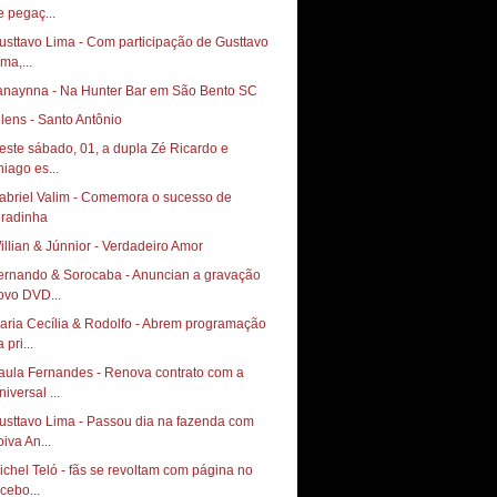
e pegaç...
usttavo Lima - Com participação de Gusttavo
ma,...
anaynna - Na Hunter Bar em São Bento SC
llens - Santo Antônio
este sábado, 01, a dupla Zé Ricardo e
hiago es...
abriel Valim - Comemora o sucesso de
illian & Júnnior - Verdadeiro Amor
ernando & Sorocaba - Anuncian a gravação
ovo DVD...
aria Cecília & Rodolfo - Abrem programação
 pri...
aula Fernandes - Renova contrato com a
iversal ...
usttavo Lima - Passou dia na fazenda com
oiva An...
ichel Teló - fãs se revoltam com página no
acebo...