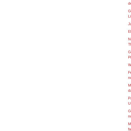
d
G
Li
J
E
N
T
G
W
F
n
M
da
P
Un
G
n
M
f