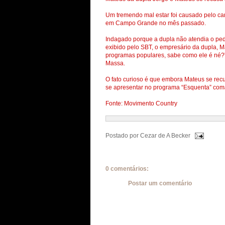
Um tremendo mal estar foi causado pelo ca
em Campo Grande no mês passado.
Indagado porque a dupla não atendia o ped
exibido pelo SBT, o empresário da dupla, 
programas populares, sabe como ele é né?”
Massa.
O fato curioso é que embora Mateus se recu
se apresentar no programa “Esquenta” co
Fonte: Movimento Country
Postado por
Cezar de A Becker
0 comentários:
Postar um comentário