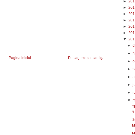
►
20
►
20
►
20
►
20
►
20
►
20
▼
20
►
d
►
n
Página inicial
Postagem mais antiga
►
o
►
s
►
a
►
j
►
j
▼
m
T
“
J
M
M