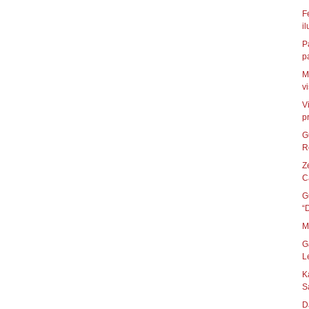
F
i
P
pa
M
v
V
p
G
R
Z
C
G
“
M
G
L
K
S
D