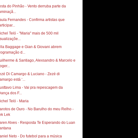
esta do Pinhão - Vento derruba parte da
luminaçã...
aula Fernandes - Confirma artistas que
rticipar...
ichel Teló - "Maria" mais de 500 mil
isualizaçõe...
illa Baggage e Gian & Giovani abrem
rogramação d...
uilherme & Santiago, Alexsandro & Marcelo e
oger...
ezé Di Camargo & Luciano - Zezé di
amargo está ‘...
usttavo Lima - Vai pra repescagem da
Dança dos F...
ichel Teló - Maria
arotos de Ouro - No Barulho do meu Relho -
ek Lek
aren Alves - Resposta Te Esperando do Luan
antana
aniel Neto - Do futebol para a música