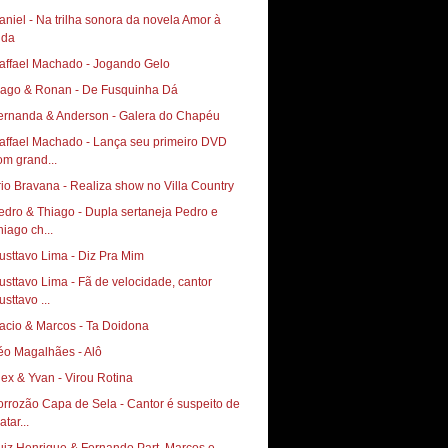
aniel - Na trilha sonora da novela Amor à
ida
affael Machado - Jogando Gelo
iago & Ronan - De Fusquinha Dá
ernanda & Anderson - Galera do Chapéu
affael Machado - Lança seu primeiro DVD
om grand...
rio Bravana - Realiza show no Villa Country
edro & Thiago - Dupla sertaneja Pedro e
hiago ch...
usttavo Lima - Diz Pra Mim
usttavo Lima - Fã de velocidade, cantor
sttavo ...
acio & Marcos - Ta Doidona
éo Magalhães - Alô
lex & Yvan - Virou Rotina
orrozão Capa de Sela - Cantor é suspeito de
tar...