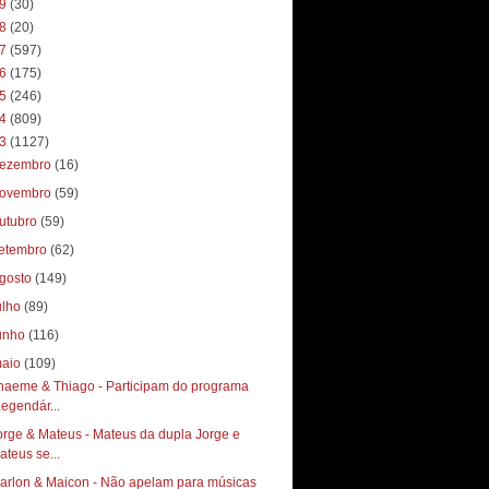
19
(30)
18
(20)
17
(597)
16
(175)
15
(246)
14
(809)
13
(1127)
ezembro
(16)
ovembro
(59)
utubro
(59)
etembro
(62)
gosto
(149)
ulho
(89)
unho
(116)
aio
(109)
haeme & Thiago - Participam do programa
Legendár...
orge & Mateus - Mateus da dupla Jorge e
ateus se...
arlon & Maicon - Não apelam para músicas