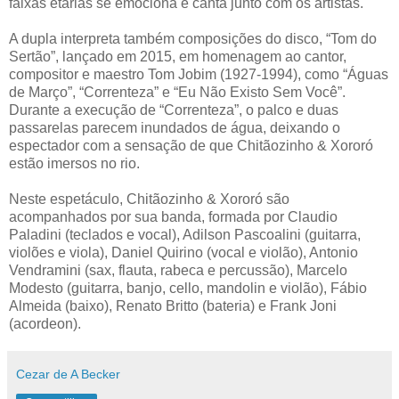
faixas etárias se emociona e canta junto com os artistas.
A dupla interpreta também composições do disco, “Tom do
Sertão”, lançado em 2015, em homenagem ao cantor,
compositor e maestro Tom Jobim (1927-1994), como “Águas
de Março”, “Correnteza” e “Eu Não Existo Sem Você”.
Durante a execução de “Correnteza”, o palco e duas
passarelas parecem inundados de água, deixando o
espectador com a sensação de que Chitãozinho & Xororó
estão imersos no rio.
Neste espetáculo, Chitãozinho & Xororó são
acompanhados por sua banda, formada por Claudio
Paladini (teclados e vocal), Adilson Pascoalini (guitarra,
violões e viola), Daniel Quirino (vocal e violão), Antonio
Vendramini (sax, flauta, rabeca e percussão), Marcelo
Modesto (guitarra, banjo, cello, mandolin e violão), Fábio
Almeida (baixo), Renato Britto (bateria) e Frank Joni
(acordeon).
Cezar de A Becker