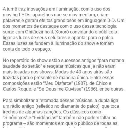
A turnê traz inovações em iluminação, com o uso dos
moving LEDs, aparelhos que se movimentam, criam
palavras e geram efeitos grandiosos em linguagem 3-D. Um
dos momentos de destaque com o uso dessa tecnologia
surge com Chitãozinho & Xororó convidando o público a
ligar as luzes de seus celulares e apontar para o palco.
Essas luzes se fundem à iluminação do show e tomam
conta de todo o espaço.
No repertório do show estão sucessos antigos “para matar a
saudade do sertão” e resgatar músicas que já não eram
mais tocadas nos shows. Modas de 40 anos atrás são
trazidas para o presente de maneira única. Entre essas
composições estão “Meu Disfarce” (1987), de Chico e
Carlos Roque, e “Se Deus me Ouvisse” (1986), entre outras.
Para simbolizar a retomada dessas músicas, a dupla liga
um rádio antigo (refletido no diamante do palco), que toca
trechos de algumas canções. Os clássicos como
“Sinônimos” e “Evidências” também não podem faltar no
programa – são momentos em que o público de todas as