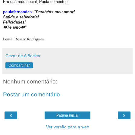
Em sua rede social, Paula comentou:
paulafernandes
:
"Parabéns meu amor!
Saúde e sabedoria!
Felicidades!
❤️Te amo❤️"
Fonte: Rosely Rodrigues
Cezar de A Becker
Compartilhar
Nenhum comentário:
Postar um comentário
‹
›
Página inicial
Ver versão para a web