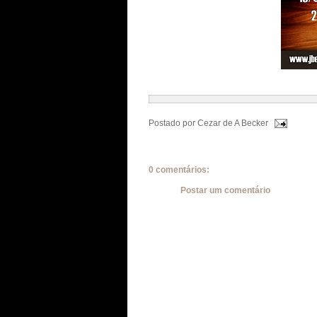
Postado por
Cezar de A Becker
0 comentários:
Postar um comentário