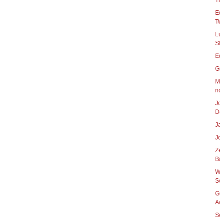
T
E
Tw
L
S
E
G
M
n
J
D
J
J
Z
B
W
S
G
A
S