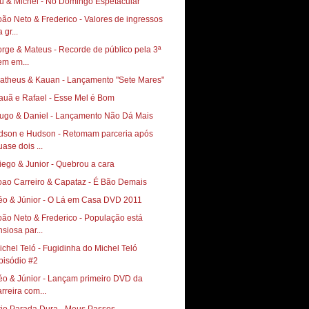
ú & Michel - No Domingo Espetacular
oão Neto & Frederico - Valores de ingressos
 gr...
orge & Mateus - Recorde de público pela 3ª
em em...
atheus & Kauan - Lançamento "Sete Mares"
auã e Rafael - Esse Mel é Bom
ugo & Daniel - Lançamento Não Dá Mais
dson e Hudson - Retomam parceria após
uase dois ...
iego & Junior - Quebrou a cara
oao Carreiro & Capataz - É Bão Demais
éo & Júnior - O Lá em Casa DVD 2011
oão Neto & Frederico - População está
nsiosa par...
ichel Teló - Fugidinha do Michel Teló
pisódio #2
éo & Júnior - Lançam primeiro DVD da
arreira com...