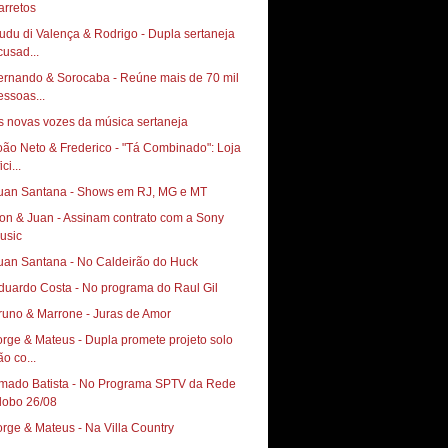
arretos
udu di Valença & Rodrigo - Dupla sertaneja
cusad...
ernando & Sorocaba - Reúne mais de 70 mil
essoas...
s novas vozes da música sertaneja
oão Neto & Frederico - "Tá Combinado": Loja
ici...
uan Santana - Shows em RJ, MG e MT
on & Juan - Assinam contrato com a Sony
usic
uan Santana - No Caldeirão do Huck
duardo Costa - No programa do Raul Gil
runo & Marrone - Juras de Amor
orge & Mateus - Dupla promete projeto solo
ão co...
mado Batista - No Programa SPTV da Rede
lobo 26/08
orge & Mateus - Na Villa Country