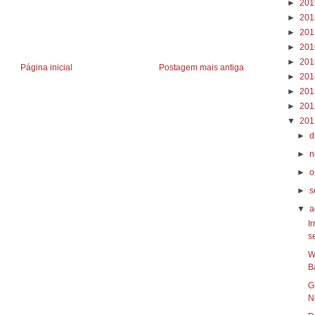
►
20
►
20
►
20
►
20
►
20
Página inicial
Postagem mais antiga
►
20
►
20
►
20
▼
20
►
d
►
n
►
o
►
s
▼
a
I
se
W
B
G
N