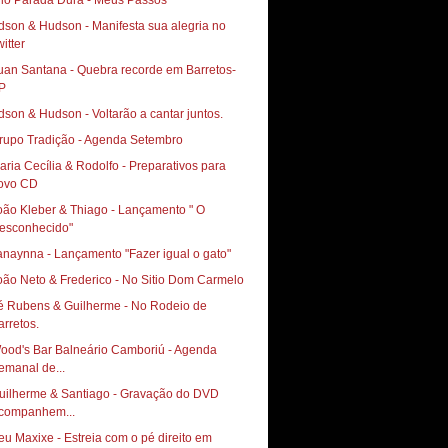
rio Parada Dura - Meus Passos
dson & Hudson - Manifesta sua alegria no
itter
uan Santana - Quebra recorde em Barretos-
P
dson & Hudson - Voltarão a cantar juntos.
rupo Tradição - Agenda Setembro
aria Cecília & Rodolfo - Preparativos para
ovo CD
oão Kleber & Thiago - Lançamento " O
esconhecido"
anaynna - Lançamento "Fazer igual o gato"
oão Neto & Frederico - No Sitio Dom Carmelo
é Rubens & Guilherme - No Rodeio de
arretos.
ood's Bar Balneário Camboriú - Agenda
emanal de...
uilherme & Santiago - Gravação do DVD
companhem...
eu Maxixe - Estreia com o pé direito em