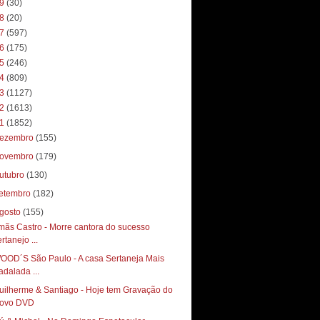
19
(30)
18
(20)
17
(597)
16
(175)
15
(246)
14
(809)
13
(1127)
12
(1613)
11
(1852)
ezembro
(155)
ovembro
(179)
utubro
(130)
etembro
(182)
gosto
(155)
rmãs Castro - Morre cantora do sucesso
rtanejo ...
OOD´S São Paulo - A casa Sertaneja Mais
adalada ...
uilherme & Santiago - Hoje tem Gravação do
ovo DVD