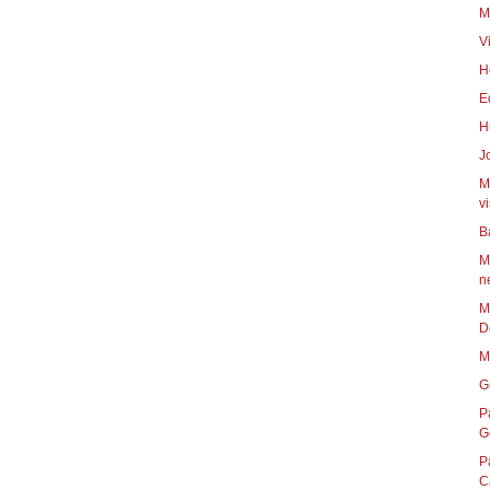
M
V
H
E
H
J
M
vi
B
M
n
M
D
M
G
P
G
P
C