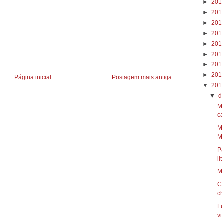
►
20
►
20
►
20
►
20
►
20
►
20
►
20
►
20
Página inicial
Postagem mais antiga
▼
20
▼
d
M
ca
M
Mi
P
li
M
C
c
L
vi