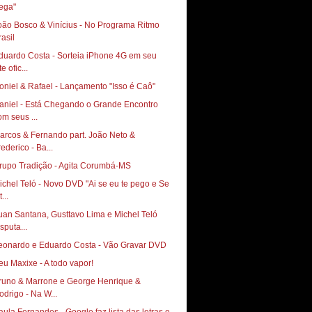
ega"
oão Bosco & Vinícius - No Programa Ritmo
rasil
duardo Costa - Sorteia iPhone 4G em seu
te ofic...
oniel & Rafael - Lançamento "Isso é Caô"
aniel - Está Chegando o Grande Encontro
om seus ...
arcos & Fernando part. João Neto &
rederico - Ba...
rupo Tradição - Agita Corumbá-MS
ichel Teló - Novo DVD "Ai se eu te pego e Se
t...
uan Santana, Gusttavo Lima e Michel Teló
sputa...
eonardo e Eduardo Costa - Vão Gravar DVD
runo & Marrone e George Henrique &
odrigo - Na W...