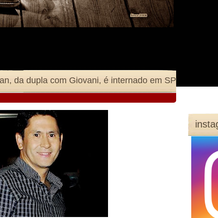
ian, da dupla com Giovani, é internado em SP
inst