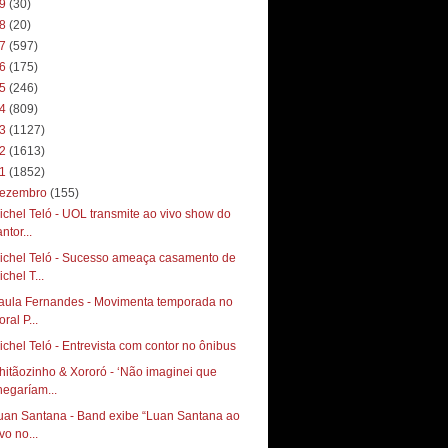
19
(30)
18
(20)
17
(597)
16
(175)
15
(246)
14
(809)
13
(1127)
12
(1613)
11
(1852)
ezembro
(155)
ichel Teló - UOL transmite ao vivo show do
ntor...
ichel Teló - Sucesso ameaça casamento de
chel T...
aula Fernandes - Movimenta temporada no
toral P...
ichel Teló - Entrevista com contor no ônibus
hitãozinho & Xororó - ‘Não imaginei que
hegaríam...
uan Santana - Band exibe “Luan Santana ao
vo no...