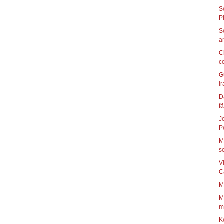
S
S
C
c
G
ir
D
fã
J
P
M
se
V
C
M
M
mo
K