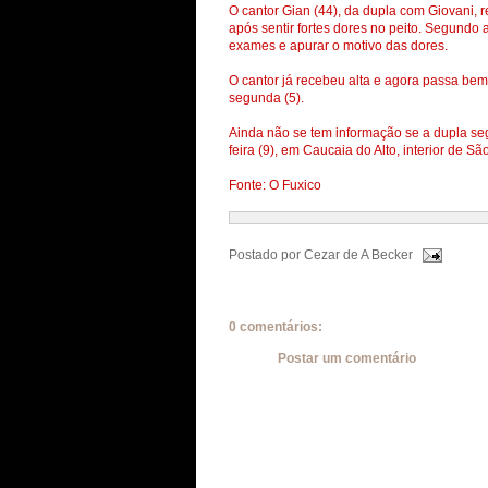
O cantor Gian (44), da dupla com Giovani, r
após sentir fortes dores no peito. Segundo a 
exames e apurar o motivo das dores.
O cantor já recebeu alta e agora passa bem.
segunda (5).
Ainda não se tem informação se a dupla s
feira (9), em Caucaia do Alto, interior de Sã
Fonte: O Fuxico
Postado por
Cezar de A Becker
0 comentários:
Postar um comentário