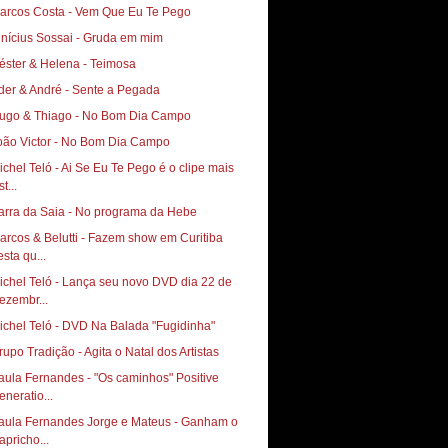
arcos Costa - Vem Que Eu Te Pego
inícius Sossai - Gruda em mim
éster & Helena - Teimosa
der & André - Sente a Pegada
ugo & Thiago - No Bom Dia Campo
oão Victor - No Bom Dia Campo
ichel Teló - Ai Se Eu Te Pego é o clipe mais
st...
arra da Saia - No programa da Hebe
arcos & Belutti - Fazem show em Curitiba
esta qu...
ichel Teló - Lança seu novo DVD dia 22 de
ezembr...
ichel Teló - DVD Na Balada "Fugidinha"
rupo Tradição - Agita o Natal dos Artistas
aula Fernandes - "Os caminhos" Positive
eneratio...
aula Fernandes Jorge e Mateus - Ganham o
apricho...