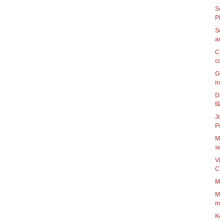
S
S
C
c
G
ir
D
fã
J
P
M
se
V
C
M
M
mo
K