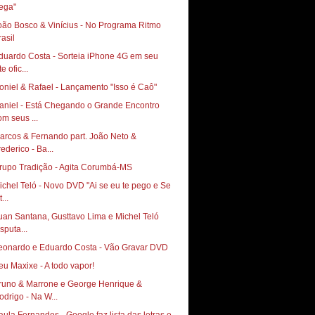
ega"
oão Bosco & Vinícius - No Programa Ritmo
rasil
duardo Costa - Sorteia iPhone 4G em seu
te ofic...
oniel & Rafael - Lançamento "Isso é Caô"
aniel - Está Chegando o Grande Encontro
om seus ...
arcos & Fernando part. João Neto &
rederico - Ba...
rupo Tradição - Agita Corumbá-MS
ichel Teló - Novo DVD "Ai se eu te pego e Se
t...
uan Santana, Gusttavo Lima e Michel Teló
sputa...
eonardo e Eduardo Costa - Vão Gravar DVD
runo & Marrone e George Henrique &
odrigo - Na W...