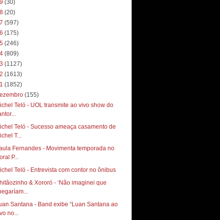
19
(30)
18
(20)
17
(597)
16
(175)
15
(246)
14
(809)
13
(1127)
12
(1613)
11
(1852)
ezembro
(155)
ichel Teló - UOL transmite ao vivo show do
ntor...
ichel Teló - Sucesso ameaça casamento de
chel T...
aula Fernandes - Movimenta temporada no
toral P...
ichel Teló - Entrevista com contor no ônibus
hitãozinho & Xororó - ‘Não imaginei que
hegaríam...
uan Santana - Band exibe “Luan Santana ao
vo no...