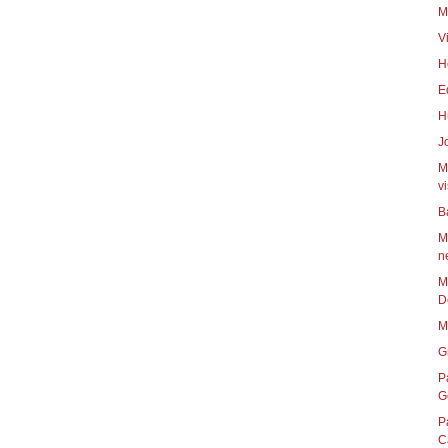
M
V
H
E
H
J
M
vi
B
M
n
M
D
M
G
P
G
P
C