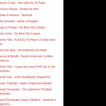
arcos Costa - Vem Que Eu Te Pego
inícius Sossai - Gruda em mim
éster & Helena - Teimosa
der & André - Sente a Pegada
ugo & Thiago - No Bom Dia Campo
oão Victor - No Bom Dia Campo
ichel Teló - Ai Se Eu Te Pego é o clipe mais
st...
arra da Saia - No programa da Hebe
arcos & Belutti - Fazem show em Curitiba
esta qu...
ichel Teló - Lança seu novo DVD dia 22 de
ezembr...
ichel Teló - DVD Na Balada "Fugidinha"
rupo Tradição - Agita o Natal dos Artistas
aula Fernandes - "Os caminhos" Positive
eneratio...
aula Fernandes Jorge e Mateus - Ganham o
apricho...