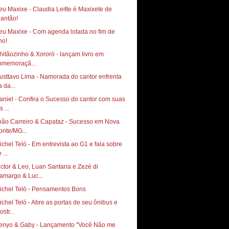
eu Maxixe - Claudia Leitte é Maxixete de
eu Maxixe - Com agenda lotada no fim de
hitãozinho & Xororó - lançam livro em
omemoraçã...
usttavo Lima - Namorada do cantor enfrenta
a da...
aniel - Confira o Sucesso do cantor com suas
s ...
oão Carreiro & Capataz - Sucesso em Nova
onte/MG...
ichel Teló - Em entrevista ao G1 e fala sobre
 ...
ictor & Leo, Luan Santana e Zezé di
amargo & Luc...
ichel Teló - Pensamentos Bons
ichel Teló - Abre as portas de seu ônibus e
str...
enyo & Gaby - Lançamento "Você Não me