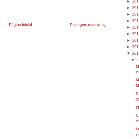
►
20
►
20
►
20
►
20
Página inicial
Postagem mais antiga
►
20
►
20
►
20
►
20
▼
20
▼
d
M
ca
M
Mi
P
li
M
C
c
L
vi